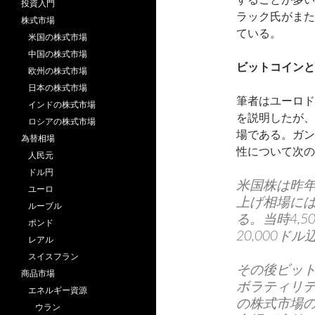
投資入門
ラック氏がまた
株式市場
ている。
米国の株式市場
中国の株式市場
ビットコインと
欧州の株式市場
日本の株式市場
筆者はユーロド
インドの株式市場
を説明したが、
ロシアの株式市場
場である。ガン
為替相場
性について次の
人民元
ドル円
米国株は昨
ユーロ
上げ相場に
ルーブル
る。当時4,
ポンド
20,000ド
レアル
スイスフラン
その後ビット
商品市場
ボラティリ
エネルギー資源
の株式市場
ウラン