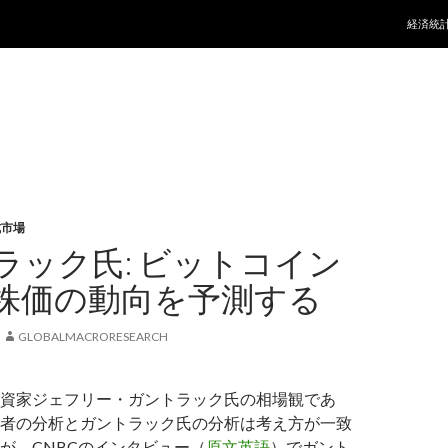
コンテ
経済統
式市場
ラック氏: ビットコイン
株価の動向を予測する
GLOBALMACRORESEARCH
資家ジェフリー・ガントラック氏の相場観であ
者の分析とガントラック氏の分析は考え方が一致
が、CNBCのインタビュー（
原文英語
）でガント