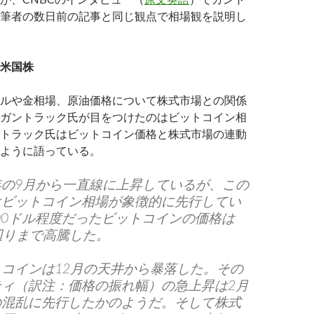
筆者の数日前の記事と同じ観点で相場観を説明し
米国株
ルや金相場、原油価格について株式市場との関係
ガントラック氏が目をつけたのはビットコイン相
トラック氏はビットコイン価格と株式市場の連動
ように語っている。
年の9月から一直線に上昇しているが、この
はビットコイン相場が象徴的に先行してい
500ドル程度だったビットコインの価格は
ル辺りまで高騰した。
コインは12月の天井から暴落した。その
ティ（訳注：価格の振れ幅）の急上昇は2月
の混乱に先行したかのようだ。そして株式