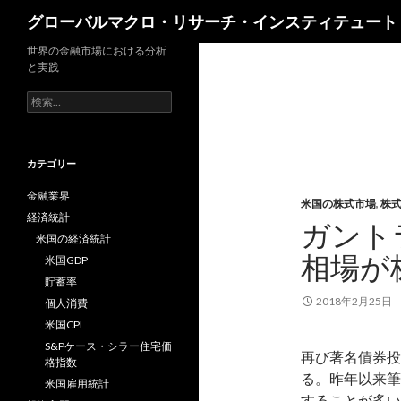
検
グローバルマクロ・リサーチ・インスティテュート
索
世界の金融市場における分析
と実践
検
索:
カテゴリー
金融業界
米国の株式市場
,
株
経済統計
ガント
米国の経済統計
相場が
米国GDP
貯蓄率
2018年2月25日
個人消費
米国CPI
S&Pケース・シラー住宅価
再び著名債券投
格指数
る。昨年以来筆
米国雇用統計
することが多い