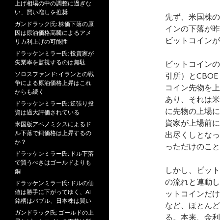
上げ相場の中の調整に過ぎな
い、買い増しを推奨
先ず、米国株の
ガンドラック氏: 株価下落の原
インの下落が昨
因は原油価格高騰によるアメ
ビットコインが
リカ利上げの可能性
ドラッケンミラー氏: 投資家が
失業率を監視するのは無駄
ビットコインの
ソロスファンド: イランとの戦
引所）とCBO
争による原油価格上昇はこれ
コイン先物を上
からも続く
あり、それは米
ドラッケンミラー氏: 逆張り投
に先物の上場に
資は過大評価されている
資家が上場前に
米国版アベノミクスによるド
ル下落で銅価格は上昇するの
出尽くしとなっ
か？
っただけのこと
ドラッケンミラー氏: ドル下落
で買うべきはゴールドよりも
しかし、ビット
銅
の流れと連動し
ドラッケンミラー氏: ドルの価
値は勝手に下がってゆく、AI
ットコインだけ
銘柄はバブル、日本株は買い
など、ほとんど
ガンドラック氏: ゴールドの上
る。本来、金利