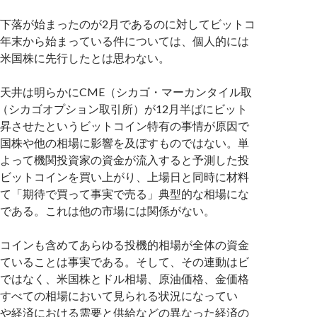
下落が始まったのが2月であるのに対してビットコ
年末から始まっている件については、個人的には
米国株に先行したとは思わない。
天井は明らかにCME（シカゴ・マーカンタイル取
E（シカゴオプション取引所）が12月半ばにビット
昇させたというビットコイン特有の事情が原因で
国株や他の相場に影響を及ぼすものではない。単
よって機関投資家の資金が流入すると予測した投
ビットコインを買い上がり、上場日と同時に材料
て「期待で買って事実で売る」典型的な相場にな
である。これは他の市場には関係がない。
コインも含めてあらゆる投機的相場が全体の資金
ていることは事実である。そして、その連動はビ
ではなく、米国株とドル相場、原油価格、金価格
すべての相場において見られる状況になってい
や経済における需要と供給などの異なった経済の