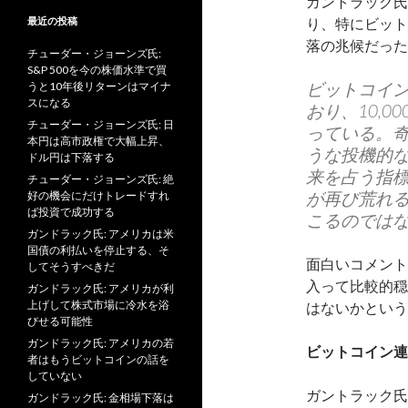
ガントラック氏
り、特にビット
最近の投稿
落の兆候だった
チューダー・ジョーンズ氏:
S&P 500を今の株価水準で買
ビットコイ
うと10年後リターンはマイナ
スになる
おり、10,
チューダー・ジョーンズ氏: 日
っている。
本円は高市政権で大幅上昇、
うな投機的
ドル円は下落する
来を占う指
チューダー・ジョーンズ氏: 絶
が再び荒れ
好の機会にだけトレードすれ
ば投資で成功する
こるのでは
ガンドラック氏: アメリカは米
国債の利払いを停止する、そ
面白いコメント
してそうすべきだ
入って比較的穏
ガンドラック氏: アメリカが利
上げして株式市場に冷水を浴
はないかという
びせる可能性
ガンドラック氏: アメリカの若
ビットコイン連
者はもうビットコインの話を
していない
ガントラック氏
ガンドラック氏: 金相場下落は