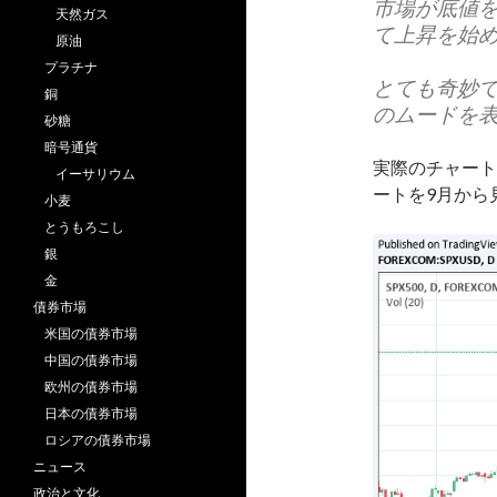
市場が底値
天然ガス
て上昇を始
原油
プラチナ
とても奇妙
銅
のムードを
砂糖
暗号通貨
実際のチャート
イーサリウム
ートを9月から
小麦
とうもろこし
銀
金
債券市場
米国の債券市場
中国の債券市場
欧州の債券市場
日本の債券市場
ロシアの債券市場
ニュース
政治と文化