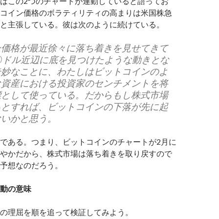
はこの2つのチャートが連動していると語ってお
コイン価格のボラティリティの高まりは米国株急
と主張している。彼は次のように続けている。
ン価格が最近徐々に落ち着きを見せてきて
000ドル近辺に底を見つけたような動きとな
奇妙なことに、わたしはビットコインのよ
な資産における投資家のセンチメントを将
標として使っている。だからもし株式市場
るとすれば、ビットコインの下落が先に起
ないかと思う。
である。つまり、ビットコインのチャートが2月に
やかだから、株式市場は落ち着きを取り戻すので
予想なのだろう。
動の意味
の理屈を順を追って検証してみよう。