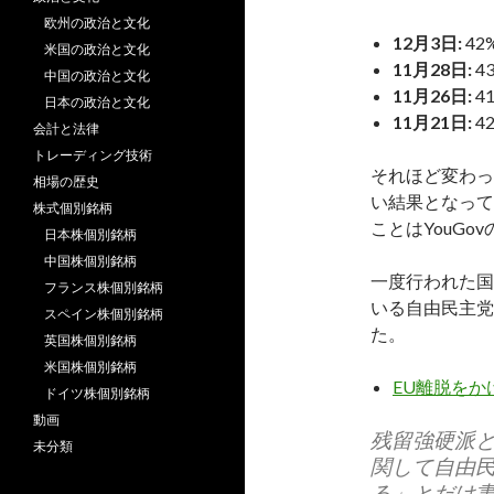
欧州の政治と文化
12月3日:
42
米国の政治と文化
11月28日:
4
中国の政治と文化
11月26日:
4
日本の政治と文化
11月21日:
4
会計と法律
トレーディング技術
それほど変わっ
相場の歴史
い結果となって
株式個別銘柄
ことはYouGo
日本株個別銘柄
中国株個別銘柄
一度行われた国
フランス株個別銘柄
いる自由民主党
スペイン株個別銘柄
た。
英国株個別銘柄
米国株個別銘柄
EU離脱を
ドイツ株個別銘柄
動画
残留強硬派と
未分類
関して自由民
る」とだけ