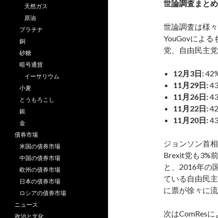
世論調査まとめ
天然ガス
原油
世論調査は様々
プラチナ
YouGovによ
銅
党、自由民主党
砂糖
暗号通貨
12月3日:
42
イーサリウム
11月29日:
4
小麦
11月26日:
4
とうもろこし
11月22日:
4
銀
11月20日:
4
金
債券市場
ジョンソン首相
米国の債券市場
Brexit党も
中国の債券市場
と、2016年
欧州の債券市場
ている自由民主
日本の債券市場
に票が徐々に流
ロシアの債券市場
ニュース
次はComRe
政治と文化