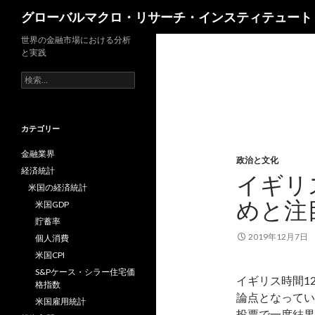
検
グローバルマクロ・リサーチ・インスティテュート
索
世界の金融市場における分析
と実践
検
索:
カテゴリー
金融業界
政治と文化
経済統計
イギリ
米国の経済統計
めと注
米国GDP
貯蓄率
2019年12月7日
個人消費
米国CPI
S&Pケース・シラー住宅価
イギリス時間1
格指数
論点となってい
米国雇用統計
投票で一度結果