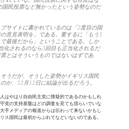
年の国民投票など無かったという姿勢なのだ
ェブサイトに書かれているのは「2度目の国
後の意見表明を」である。要するに「もう1
れで最後だから」ということである。しか
当化されるのなら3回目も正当化されるだ
投票とはそういうものではないはずであ
もそうだが、そうした姿勢がイギリス国民
のか、12月12日に結論が出るだろう。
人はやはり自由民主党に懐疑的であるのかもしれ
守党の支持基盤はどの調査を見ても揺らいでいな
大手メディアの報道からは伝わって来ないかもし
リス国民は最初からぶれてなどいないのである。