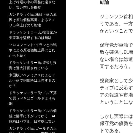
結論
上げ相場の中の調整に過ぎな
い、買い増しを推奨
ガンドラック氏: 株価下落の原
ジョンソン首相
因は原油価格高騰によるアメ
うである。一方
リカ利上げの可能性
かということで
ドラッケンミラー氏: 投資家が
失業率を監視するのは無駄
保守党が単独で
ソロスファンド: イランとの戦
争による原油価格上昇はこれ
数を確保しEU
からも続く
ない場合は総選
ドラッケンミラー氏: 逆張り投
直するだろう。
資は過大評価されている
米国版アベノミクスによるド
投資家として少
ル下落で銅価格は上昇するの
か？
ティブに反応す
ドラッケンミラー氏: ドル下落
アの報道や市場
で買うべきはゴールドよりも
ということにな
銅
ドラッケンミラー氏: ドルの価
しかし実際には
値は勝手に下がってゆく、AI
銘柄はバブル、日本株は買い
保守党の優勢を
ガンドラック氏: ゴールドの上
トである。