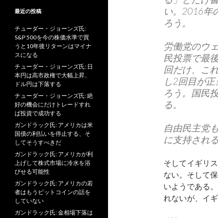
い。2016
最近の投稿
ろう。
チューダー・ジョーンズ氏:
S&P 500を今の株価水準で買
労働党のウ
うと10年後リターンはマイナ
スになる
民投票で最
チューダー・ジョーンズ氏: 日
回だけ、こ
本円は高市政権で大幅上昇、
し2回目が正
ドル円は下落する
ろう。国民
チューダー・ジョーンズ氏: 絶
る。
好の機会にだけトレードすれ
ば投資で成功する
ガンドラック氏: アメリカは米
自由民主党
国債の利払いを停止する、そ
に支持される
してそうすべきだ
ガンドラック氏: アメリカが利
そしてイギリス
上げして株式市場に冷水を浴
びせる可能性
ない。そして保
ガンドラック氏: アメリカの若
いようである。
者はもうビットコインの話を
れないが、イギ
していない
ガンドラック氏: 金相場下落は