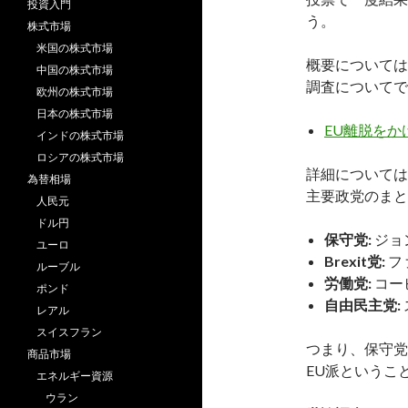
投資入門
う。
株式市場
米国の株式市場
概要については
中国の株式市場
調査についてで
欧州の株式市場
日本の株式市場
EU離脱を
インドの株式市場
ロシアの株式市場
詳細については
為替相場
主要政党のまと
人民元
ドル円
保守党:
ジョ
ユーロ
Brexit党:
フ
ルーブル
労働党:
コー
ポンド
自由民主党:
レアル
スイスフラン
つまり、保守党
商品市場
EU派というこ
エネルギー資源
ウラン