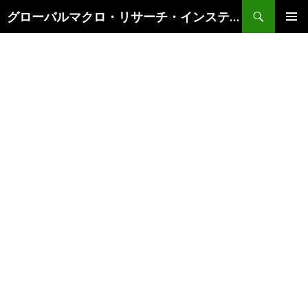
検
グローバルマクロ・リサーチ・インスティテュート
索
コ
メインメ
ン
ニュー
テ
ン
ツ
へ
ス
キ
ッ
プ