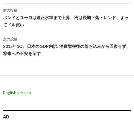
投
前の投稿
稿
ポンドとユーロは適正水準まで上昇、円は長期下落トレンド、よっ
てドル買い
ナ
ビ
次の投稿
2015年1Q、日本のGDP内訳: 消費増税後の落ち込みから回復せず、
ゲ
将来への不安を示す
ー
シ
ョ
ン
English version
AD