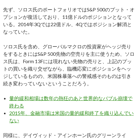
先ず、ソロス氏のポートフォリオではS&P 500のプット・オ
プションが復活しており、11億ドルのポジションとなって
いる。2014年3Qでは22億ドル、4Qではポジション解消と
なっていた。
ソロス氏を含め、グローバルマクロの投資家がヘッジ売り
をするときにはS&P 500先物の空売りを主に使うため、ソロ
ス氏は、Form 13Fには現れない先物の売りと、上記のプッ
トの買いを織り交ぜながら、臨機応変にポジションをヘッ
ジしているものの、米国株暴落への警戒感そのものは引き
続き変わっていないということだろう。
量的緩和相場は数年の熱狂のあと世界的なバブル崩壊で
終わる
2015年、金融市場は米国の量的緩和終了を織り込んでい
ない
同様に、デイヴィッド・アインホーン氏のグリーンライ