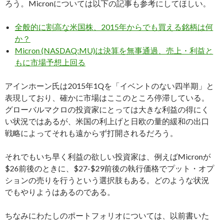
ろう。Micronについては以下の記事も参考にしてほしい。
全般的に割高な米国株、2015年からでも買える銘柄は何
か？
Micron (NASDAQ:MU)は決算を無事通過、売上・利益と
もに市場予想上回る
アインホーン氏は2015年1Qを「イベントのない四半期」と
表現しており、確かに市場はここのところ停滞している。
グローバルマクロの投資家にとっては大きな利益の得にく
い状況ではあるが、米国の利上げと日欧の量的緩和の出口
戦略によってそれも遠からず打開されるだろう。
それでもいち早く利益の欲しい投資家は、例えばMicronが
$26前後のときに、$27-$29前後の執行価格でプット・オプ
ションの売りを行うという選択肢もある。どのような状況
でもやりようはあるのである。
ちなみにわたしのポートフォリオについては、以前書いた