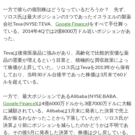
一方で彼らの個別株はどうなっているだろうか？ 先ず、
ソロス氏は最大ポジションの1つであったイスラエルの製薬
会社Teva (NYSE:TEVA、
Google Finance
)をすべて手仕舞っ
ている。2014年4Qでは2億8000万ドル近いポジションがあ
った。
Tevaは後発医薬品に強みがあり、高齢化で比較的安価な薬
品の需要が増えるという目算と、積極的な買収政策によっ
て株価が上昇していた。ソロス氏はTevaを2013年から保有
しており、当時30ドル台後半であった株価は3月末で60ド
ルを超えている。
一方で、最大ポジションであるAlibaba (NYSE:BABA、
Google Finance
)は4億6000万ドルから3億7000万ドルに大幅
に減額されている。Alibabaは1月末に発表した決算で売上
高が振るわなかったことから下落していたが、ソロス氏が
決算より前にポジションを減らしたのかどうかは不明であ
る。その後5月に発表した決算で、株価は少し戻している。