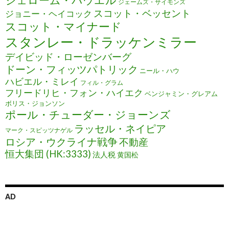
ジェローム・パウエル
ジェームズ・サイモンズ
スコット・ベッセント
ジョニー・ヘイコック
スコット・マイナード
スタンレー・ドラッケンミラー
デイビッド・ローゼンバーグ
ドーン・フィッツパトリック
ニール・ハウ
ハビエル・ミレイ
フィル・グラム
フリードリヒ・フォン・ハイエク
ベンジャミン・グレアム
ボリス・ジョンソン
ポール・チューダー・ジョーンズ
ラッセル・ネイピア
マーク・スピッツナゲル
ロシア・ウクライナ戦争
不動産
恒大集団 (HK:3333)
法人税
黄国松
AD