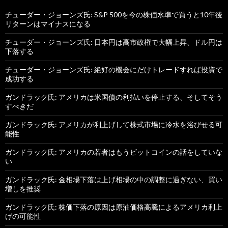
チューダー・ジョーンズ氏: S&P 500を今の株価水準で買うと10年後
リターンはマイナスになる
チューダー・ジョーンズ氏: 日本円は高市政権で大幅上昇、ドル円は
下落する
チューダー・ジョーンズ氏: 絶好の機会にだけトレードすれば投資で
成功する
ガンドラック氏: アメリカは米国債の利払いを停止する、そしてそう
すべきだ
ガンドラック氏: アメリカが利上げして株式市場に冷水を浴びせる可
能性
ガンドラック氏: アメリカの若者はもうビットコインの話をしていな
い
ガンドラック氏: 金相場下落は上げ相場の中の調整に過ぎない、買い
増しを推奨
ガンドラック氏: 株価下落の原因は原油価格高騰によるアメリカ利上
げの可能性