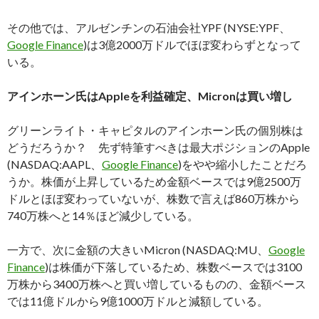
その他では、アルゼンチンの石油会社YPF (NYSE:YPF、
Google Finance
)は3億2000万ドルでほぼ変わらずとなって
いる。
アインホーン氏はAppleを利益確定、Micronは買い増し
グリーンライト・キャピタルのアインホーン氏の個別株は
どうだろうか？ 先ず特筆すべきは最大ポジションのApple
(NASDAQ:AAPL、
Google Finance
)をやや縮小したことだろ
うか。株価が上昇しているため金額ベースでは9億2500万
ドルとほぼ変わっていないが、株数で言えば860万株から
740万株へと14％ほど減少している。
一方で、次に金額の大きいMicron (NASDAQ:MU、
Google
Finance
)は株価が下落しているため、株数ベースでは3100
万株から3400万株へと買い増しているものの、金額ベース
では11億ドルから9億1000万ドルと減額している。