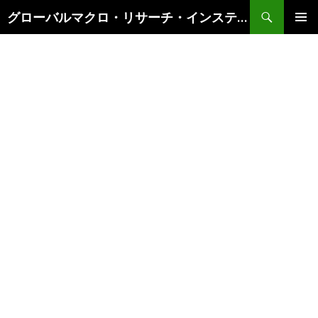
検
グローバルマクロ・リサーチ・インスティテュート
索
コ
メインメ
ン
ニュー
テ
ン
ツ
へ
ス
キ
ッ
プ