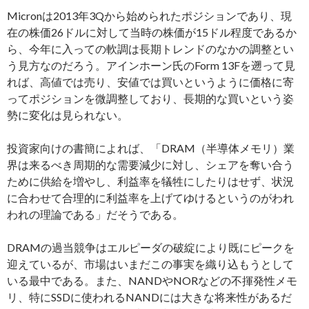
Micronは2013年3Qから始められたポジションであり、現
在の株価26ドルに対して当時の株価が15ドル程度であるか
ら、今年に入っての軟調は長期トレンドのなかの調整とい
う見方なのだろう。アインホーン氏のForm 13Fを遡って見
れば、高値では売り、安値では買いというように価格に寄
ってポジションを微調整しており、長期的な買いという姿
勢に変化は見られない。
投資家向けの書簡によれば、「DRAM（半導体メモリ）業
界は来るべき周期的な需要減少に対し、シェアを奪い合う
ために供給を増やし、利益率を犠牲にしたりはせず、状況
に合わせて合理的に利益率を上げてゆけるというのがわれ
われの理論である」だそうである。
DRAMの過当競争はエルピーダの破綻により既にピークを
迎えているが、市場はいまだこの事実を織り込もうとして
いる最中である。また、NANDやNORなどの不揮発性メモ
リ、特にSSDに使われるNANDには大きな将来性があるだ