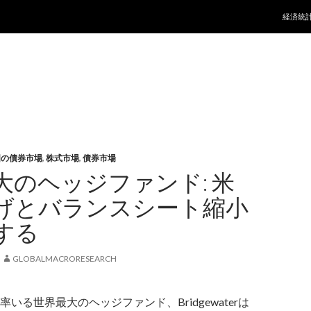
コンテ
経済統
国の債券市場
,
株式市場
,
債券市場
大のヘッジファンド: 米
げとバランスシート縮小
する
GLOBALMACRORESEARCH
いる世界最大のヘッジファンド、Bridgewaterは