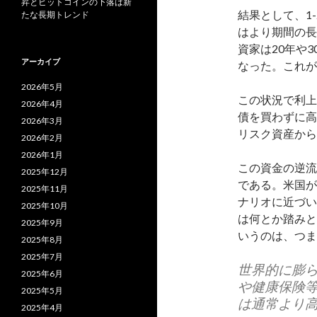
昇とビットコインの下落は新
結果として、1
たな長期トレンド
はより期間の長
資家は20年や
アーカイブ
なった。これが
2026年5月
この状況で利上
2026年4月
債を買わずに高
2026年3月
リスク資産から
2026年2月
2026年1月
この資金の逆流
2025年12月
である。米国が
2025年11月
ナリオに近づい
2025年10月
は何とか踏みと
2025年9月
いうのは、つま
2025年8月
2025年7月
世界的に膨
2025年6月
や健康保険
2025年5月
は通常より
2025年4月