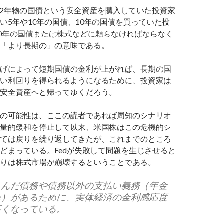
-2年物の国債という安全資産を購入していた投資家
い5年や10年の国債、10年の国債を買っていた投
30年の国債または株式などに頼らなければならなく
「より長期の」の意味である。
げによって短期国債の金利が上がれば、長期の国
い利回りを得られるようになるために、投資家は
安全資産へと帰ってゆくだろう。
の可能性は、ここの読者であれば周知のシナリオ
量的緩和を停止して以来、米国株はこの危機的シ
ては戻りを繰り返してきたが、これまでのところ
どまっている。Fedが失敗して問題を生じさせると
りは株式市場が崩壊するということである。
らんだ債務や債務以外の支払い義務（年金
等）があるために、実体経済の金利感応度
高くなっている。