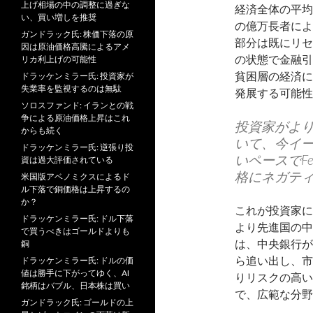
上げ相場の中の調整に過ぎな
経済全体の平均
い、買い増しを推奨
の億万長者によ
ガンドラック氏: 株価下落の原
部分は既にリセ
因は原油価格高騰によるアメ
の状態で金融引
リカ利上げの可能性
貧困層の経済に
ドラッケンミラー氏: 投資家が
失業率を監視するのは無駄
発展する可能性
ソロスファンド: イランとの戦
争による原油価格上昇はこれ
投資家がよ
からも続く
いて、今イ
ドラッケンミラー氏: 逆張り投
いペースでF
資は過大評価されている
格にネガテ
米国版アベノミクスによるド
ル下落で銅価格は上昇するの
か？
これが投資家に
ドラッケンミラー氏: ドル下落
より先進国の中
で買うべきはゴールドよりも
は、中央銀行が
銅
ら追い出し、市
ドラッケンミラー氏: ドルの価
値は勝手に下がってゆく、AI
りリスクの高い
銘柄はバブル、日本株は買い
で、広範な分野
ガンドラック氏: ゴールドの上