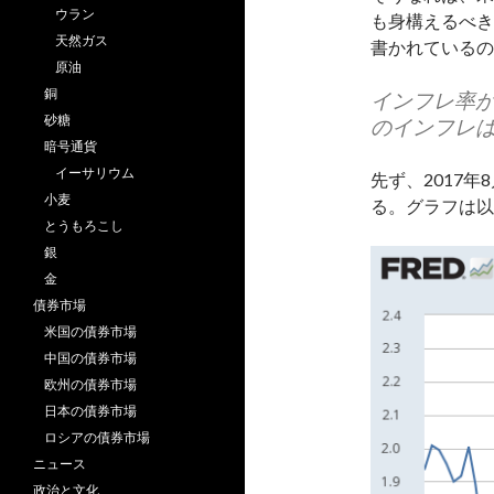
ウラン
も身構えるべき
天然ガス
書かれているの
原油
銅
インフレ率
砂糖
のインフレ
暗号通貨
イーサリウム
先ず、2017年
小麦
る。グラフは以
とうもろこし
銀
金
債券市場
米国の債券市場
中国の債券市場
欧州の債券市場
日本の債券市場
ロシアの債券市場
ニュース
政治と文化