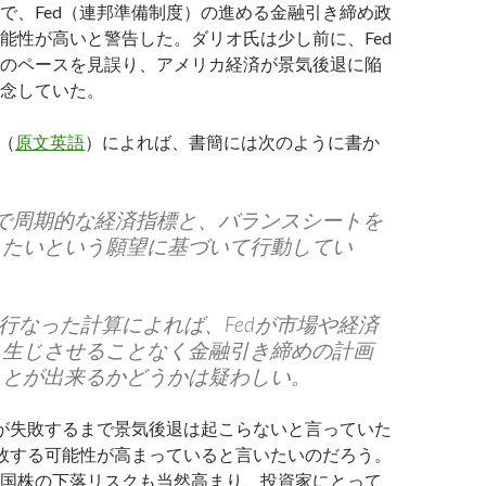
で、Fed（連邦準備制度）の進める金融引き締め政
能性が高いと警告した。ダリオ氏は少し前に、Fed
のペースを見誤り、アメリカ経済が景気後退に陥
念していた。
r（
原文英語
）によれば、書簡には次のように書か
的で周期的な経済指標と、バランスシートを
したいという願望に基づいて行動してい
aterの行なった計算によれば、Fedが市場や経済
も生じさせることなく金融引き締めの計画
ことが出来るかどうかは疑わしい。
dが失敗するまで景気後退は起こらないと言っていた
失敗する可能性が高まっていると言いたいのだろう。
国株の下落リスクも当然高まり、投資家にとって