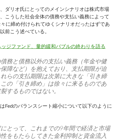
、ダリオ氏にとってのメインシナリオは株式市場
、こうした社会全体の債務や支払い義務によって
徐々に締め付けられてゆくシナリオだったはずであ
以前こう述べている。
ヘッジファンド、量的緩和バブルの終わりを語る
の債務と債務以外の支払い義務（年金や健
会保障など）を抱えており、支払期限が迫
これらの支払期限は次第に大きな「引き締
。この「引き締め」は徐々に来るものであ
破裂するものではない。
はFedのバランスシート縮小について以下のように
家にとって、これまでの9年間で経済と市場
動性をもたらしてきた金利抑制と資金流入