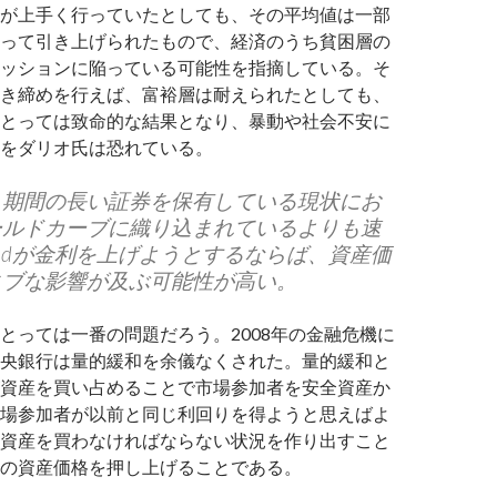
が上手く行っていたとしても、その平均値は一部
って引き上げられたもので、経済のうち貧困層の
ッションに陥っている可能性を指摘している。そ
き締めを行えば、富裕層は耐えられたとしても、
とっては致命的な結果となり、暴動や社会不安に
をダリオ氏は恐れている。
り期間の長い証券を保有している現状にお
ールドカーブに織り込まれているよりも速
edが金利を上げようとするならば、資産価
ィブな影響が及ぶ可能性が高い。
とっては一番の問題だろう。2008年の金融危機に
央銀行は量的緩和を余儀なくされた。量的緩和と
資産を買い占めることで市場参加者を安全資産か
場参加者が以前と同じ利回りを得ようと思えばよ
資産を買わなければならない状況を作り出すこと
の資産価格を押し上げることである。