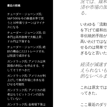
況では、緩
最近の投稿
済や市場の
る。
チューダー・ジョーンズ氏:
S&P 500を今の株価水準で買
うと10年後リターンはマイナ
いわゆる「流動
スになる
を下げて緩和出
チューダー・ジョーンズ氏: 日
非伝統的手段が
本円は高市政権で大幅上昇、
高いわけではな
ドル円は下落する
せるのは簡単で
チューダー・ジョーンズ氏: 絶
好の機会にだけトレードすれ
ぎるなと言いた
ば投資で成功する
ガンドラック氏: アメリカは米
経済が減速
国債の利払いを停止する、そ
えられない
してそうすべきだ
的なレベル
ガンドラック氏: アメリカが利
上げして株式市場に冷水を浴
びせる可能性
これは原文では
ガンドラック氏: アメリカの若
ってきた。
者はもうビットコインの話を
していない
ここ最近のダリ
ガンドラック氏: 金相場下落は