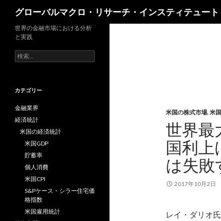
検
グローバルマクロ・リサーチ・インスティテュート
索
世界の金融市場における分析
と実践
検
索:
カテゴリー
金融業界
米国の株式市場
,
米
経済統計
世界最
米国の経済統計
国利上
米国GDP
貯蓄率
は失敗
個人消費
米国CPI
2017年10月2日
S&Pケース・シラー住宅価
格指数
米国雇用統計
レイ・ダリオ氏率