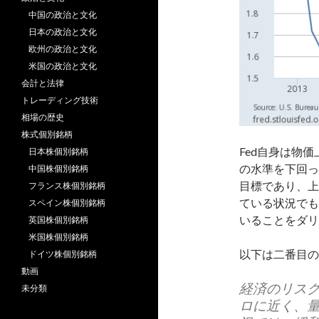
中国の政治と文化
日本の政治と文化
欧州の政治と文化
米国の政治と文化
会計と法律
トレーディング技術
相場の歴史
株式個別銘柄
Fed自身は物
日本株個別銘柄
の水準を下回っ
中国株個別銘柄
目標であり、上
フランス株個別銘柄
ている状況でも
スペイン株個別銘柄
いることをダリ
英国株個別銘柄
米国株個別銘柄
以下は二番目の
ドイツ株個別銘柄
動画
経済のリス
未分類
ロに近く、