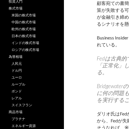
投資入門
顧客宛ての書簡
株式市場
策が失敗する可
米国の株式市場
が金融引き締め
中国の株式市場
るシナリオを懸
欧州の株式市場
日本の株式市場
Business Inside
インドの株式市場
れている。
ロシアの株式市場
為替相場
Fedは古典
人民元
「正常化」
ドル円
る。
ユーロ
ルーブル
Bridgew
ポンド
に何の問題
レアル
を実行する
スイスフラン
商品市場
ダリオ氏はFe
プラチナ
から、Fedが
エネルギー資源
そうなれば、米