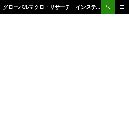
検
グローバルマクロ・リサーチ・インスティテュート
索
コ
メインメ
ン
ニュー
テ
ン
ツ
へ
ス
キ
ッ
プ