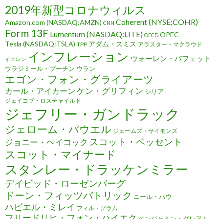
2019年新型コロナウィルス
Coherent (NYSE:COHR)
Amazon.com (NASDAQ:AMZN)
CNN
Form 13F
Lumentum (NASDAQ:LITE)
OPEC
OECD
Tesla (NASDAQ:TSLA)
アダム・スミス
TPP
アラスター・マクラウド
インフレーション
ウォーレン・バフェット
イエレン
ウラジミール・プーチン
ウラン
エゴン・フォン・グライアーツ
ケン・グリフィン
カール・アイカーン
シリア
ジェイコブ・ロスチャイルド
ジェフリー・ガンドラック
ジェローム・パウエル
ジェームズ・サイモンズ
スコット・ベッセント
ジョニー・ヘイコック
スコット・マイナード
スタンレー・ドラッケンミラー
デイビッド・ローゼンバーグ
ドーン・フィッツパトリック
ニール・ハウ
ハビエル・ミレイ
フィル・グラム
フリードリヒ・フォン・ハイエク
ベンジャミン・グレアム