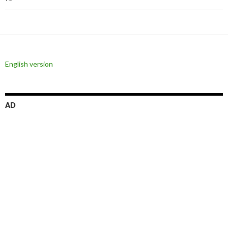
ゲ
ー
シ
ョ
English version
ン
AD