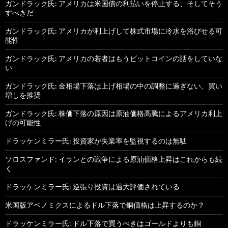
ガンドラック氏: アメリカは米国債の利払いを停止する、そしてそう
すべきだ
ガンドラック氏: アメリカが利上げして株式市場に冷水を浴びせる可
能性
ガンドラック氏: アメリカの若者はもうビットコインの話をしていな
い
ガンドラック氏: 金相場下落は上げ相場の中の調整に過ぎない、買い
増しを推奨
ガンドラック氏: 株価下落の原因は原油価格高騰によるアメリカ利上
げの可能性
ドラッケンミラー氏: 投資家が失業率を監視するのは無駄
ソロスファンド: イランとの戦争による原油価格上昇はこれからも続
く
ドラッケンミラー氏: 逆張り投資は過大評価されている
米国版アベノミクスによるドル下落で銅価格は上昇するのか？
ドラッケンミラー氏: ドル下落で買うべきはゴールドよりも銅