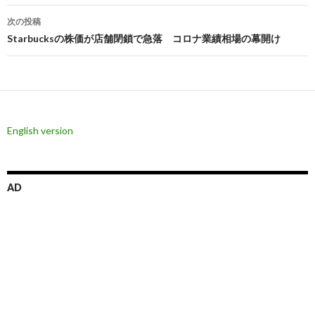
ナ
次の投稿
ビ
Starbucksの株価が店舗閉鎖で急落 コロナ業績相場の幕開け
ゲ
ー
シ
English version
ョ
ン
AD