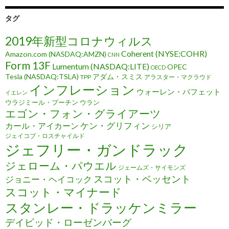
タグ
2019年新型コロナウィルス
Coherent (NYSE:COHR)
Amazon.com (NASDAQ:AMZN)
CNN
Form 13F
Lumentum (NASDAQ:LITE)
OPEC
OECD
Tesla (NASDAQ:TSLA)
アダム・スミス
TPP
アラスター・マクラウド
インフレーション
ウォーレン・バフェット
イエレン
ウラジミール・プーチン
ウラン
エゴン・フォン・グライアーツ
ケン・グリフィン
カール・アイカーン
シリア
ジェイコブ・ロスチャイルド
ジェフリー・ガンドラック
ジェローム・パウエル
ジェームズ・サイモンズ
スコット・ベッセント
ジョニー・ヘイコック
スコット・マイナード
スタンレー・ドラッケンミラー
デイビッド・ローゼンバーグ