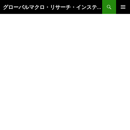
検
グローバルマクロ・リサーチ・インスティテュート
索
コ
メインメ
ン
ニュー
テ
ン
ツ
へ
ス
キ
ッ
プ