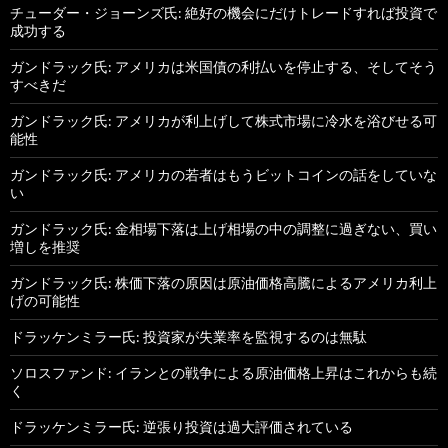
チューダー・ジョーンズ氏: 絶好の機会にだけトレードすれば投資で
成功する
ガンドラック氏: アメリカは米国債の利払いを停止する、そしてそう
すべきだ
ガンドラック氏: アメリカが利上げして株式市場に冷水を浴びせる可
能性
ガンドラック氏: アメリカの若者はもうビットコインの話をしていな
い
ガンドラック氏: 金相場下落は上げ相場の中の調整に過ぎない、買い
増しを推奨
ガンドラック氏: 株価下落の原因は原油価格高騰によるアメリカ利上
げの可能性
ドラッケンミラー氏: 投資家が失業率を監視するのは無駄
ソロスファンド: イランとの戦争による原油価格上昇はこれからも続
く
ドラッケンミラー氏: 逆張り投資は過大評価されている