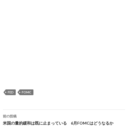
FED
FOMC
投
前の投稿
稿
米国の量的緩和は既に止まっている 6月FOMCはどうなるか