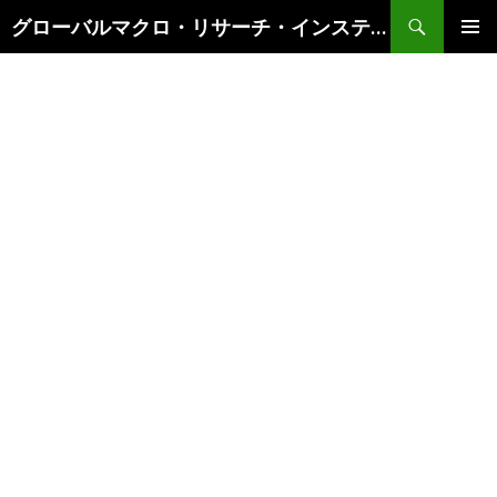
検
グローバルマクロ・リサーチ・インスティテュート
索
コ
メインメ
ン
ニュー
テ
ン
ツ
へ
ス
キ
ッ
プ