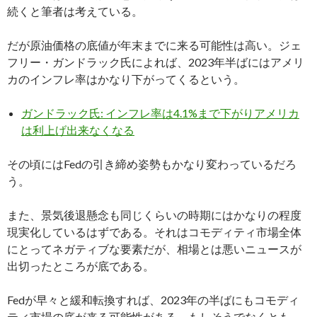
続くと筆者は考えている。
だが原油価格の底値が年末までに来る可能性は高い。ジェ
フリー・ガンドラック氏によれば、2023年半ばにはアメリ
カのインフレ率はかなり下がってくるという。
ガンドラック氏: インフレ率は4.1%まで下がりアメリカ
は利上げ出来なくなる
その頃にはFedの引き締め姿勢もかなり変わっているだろ
う。
また、景気後退懸念も同じくらいの時期にはかなりの程度
現実化しているはずである。それはコモディティ市場全体
にとってネガティブな要素だが、相場とは悪いニュースが
出切ったところが底である。
Fedが早々と緩和転換すれば、2023年の半ばにもコモディ
ティ市場の底が来る可能性がある。もしそうでなくとも、