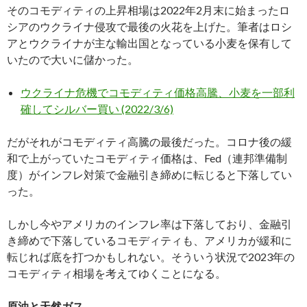
そのコモディティの上昇相場は2022年2月末に始まったロ
シアのウクライナ侵攻で最後の火花を上げた。筆者はロシ
アとウクライナが主な輸出国となっている小麦を保有して
いたので大いに儲かった。
ウクライナ危機でコモディティ価格高騰、小麦を一部利
確してシルバー買い (2022/3/6)
だがそれがコモディティ高騰の最後だった。コロナ後の緩
和で上がっていたコモディティ価格は、Fed（連邦準備制
度）がインフレ対策で金融引き締めに転じると下落してい
った。
しかし今やアメリカのインフレ率は下落しており、金融引
き締めで下落しているコモディティも、アメリカが緩和に
転じれば底を打つかもしれない。そういう状況で2023年の
コモディティ相場を考えてゆくことになる。
原油と天然ガス