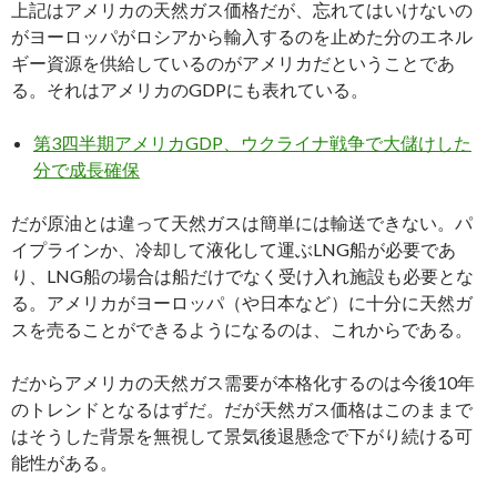
上記はアメリカの天然ガス価格だが、忘れてはいけないの
がヨーロッパがロシアから輸入するのを止めた分のエネル
ギー資源を供給しているのがアメリカだということであ
る。それはアメリカのGDPにも表れている。
第3四半期アメリカGDP、ウクライナ戦争で大儲けした
分で成長確保
だが原油とは違って天然ガスは簡単には輸送できない。パ
イプラインか、冷却して液化して運ぶLNG船が必要であ
り、LNG船の場合は船だけでなく受け入れ施設も必要とな
る。アメリカがヨーロッパ（や日本など）に十分に天然ガ
スを売ることができるようになるのは、これからである。
だからアメリカの天然ガス需要が本格化するのは今後10年
のトレンドとなるはずだ。だが天然ガス価格はこのままで
はそうした背景を無視して景気後退懸念で下がり続ける可
能性がある。