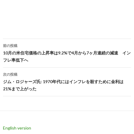
投
前の投稿
稿
10月の米住宅価格の上昇率は9.2%で4月から7ヶ月連続の減速 イン
フレ率低下へ
ナ
ビ
次の投稿
ジム・ロジャーズ氏: 1970年代にはインフレを殺すために金利は
ゲ
21%まで上がった
ー
シ
ョ
ン
English version