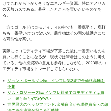
けてこれから下がりそうなエネルギー資源、特にアメリカ
の天然ガスである。暴落したところを買いたいものであ
る。
一方でゴールドはコモディティの中でも一番底堅く、底打
ちも一番早いのではないか。農作物はその間の値動きにな
る可能性が高い。
実際にはコモディティ市場が下落した後に一番安いものを
買いに行くことになるが、現状では筆者はこのように考え
ている。他の投資家の意見も参考にしながら、2023年のコ
モディティ市場をトレードしてもらいたい。
ジョン・ポールソン氏、インフレ第2波で金価格高騰を
予想
ジム・ロジャーズ氏: インフレ対策でコモディティは買
い、銀と銅と砂糖が安い
世界最大のヘッジファンド: 金融資産から現物資産への怒
涛の資金逃避が起こる可能性