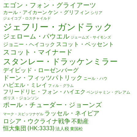
エゴン・フォン・グライアーツ
ケン・グリフィン
カール・アイカーン
シリア
ジェイコブ・ロスチャイルド
ジェフリー・ガンドラック
ジェローム・パウエル
ジェームズ・サイモンズ
スコット・ベッセント
ジョニー・ヘイコック
スコット・マイナード
スタンレー・ドラッケンミラー
デイビッド・ローゼンバーグ
ドーン・フィッツパトリック
ニール・ハウ
ハビエル・ミレイ
フィル・グラム
フリードリヒ・フォン・ハイエク
ベンジャミン・グレアム
ボリス・ジョンソン
ポール・チューダー・ジョーンズ
ラッセル・ネイピア
マーク・スピッツナゲル
ロシア・ウクライナ戦争
不動産
恒大集団 (HK:3333)
法人税
黄国松