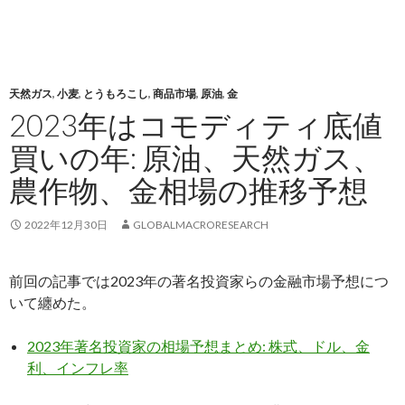
天然ガス
,
小麦
,
とうもろこし
,
商品市場
,
原油
,
金
2023年はコモディティ底値
買いの年: 原油、天然ガス、
農作物、金相場の推移予想
2022年12月30日
GLOBALMACRORESEARCH
前回の記事では2023年の著名投資家らの金融市場予想につ
いて纏めた。
2023年著名投資家の相場予想まとめ: 株式、ドル、金
利、インフレ率