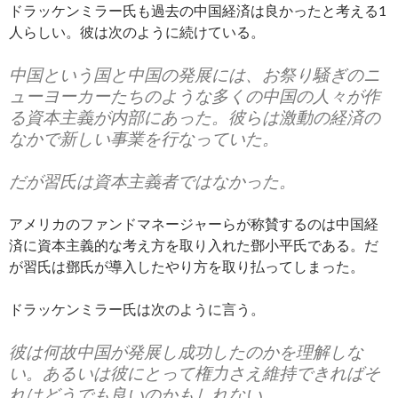
ドラッケンミラー氏も過去の中国経済は良かったと考える1
人らしい。彼は次のように続けている。
中国という国と中国の発展には、お祭り騒ぎのニ
ューヨーカーたちのような多くの中国の人々が作
る資本主義が内部にあった。彼らは激動の経済の
なかで新しい事業を行なっていた。
だが習氏は資本主義者ではなかった。
アメリカのファンドマネージャーらが称賛するのは中国経
済に資本主義的な考え方を取り入れた鄧小平氏である。だ
が習氏は鄧氏が導入したやり方を取り払ってしまった。
ドラッケンミラー氏は次のように言う。
彼は何故中国が発展し成功したのかを理解しな
い。あるいは彼にとって権力さえ維持できればそ
れはどうでも良いのかもしれない。