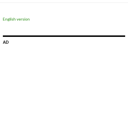
シ
ョ
English version
ン
AD