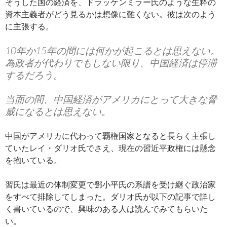
そうした国の経済を、ドラッケンミラー氏のような生粋の
資本主義者がどう見るかは想像に難くない。彼は次のよう
に主張する。
10年か15年の間には何かが起こるとは思えない。
為政者が代わりでもしない限り、中国経済は停滞
するだろう。
当面の間、中国経済がアメリカにとって大きな脅
威になるとは思えない。
中国がアメリカに代わって覇権国家となると長らく主張し
ていたレイ・ダリオ氏でさえ、現在の習近平政権には懸念
を抱いている。
習氏は最近の体制変更で鄧小平氏の系譜を受け継ぐ政治家
をすべて排除してしまった。ダリオ氏が以下の記事で詳し
く書いているので、興味のある人は読んでみてもらいた
い。