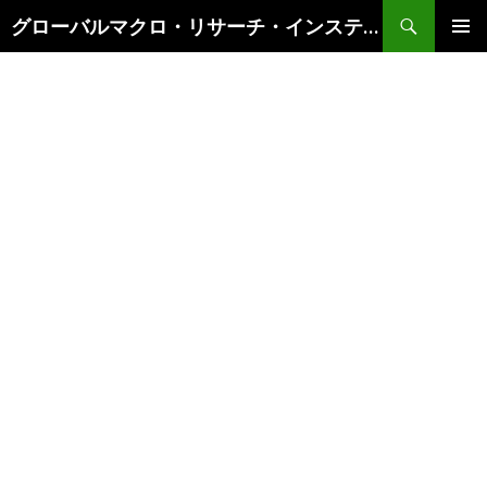
検
グローバルマクロ・リサーチ・インスティテュート
索
コ
メインメ
ン
ニュー
テ
ン
ツ
へ
ス
キ
ッ
プ