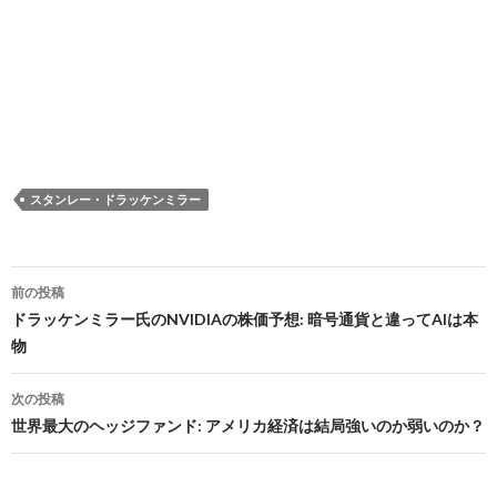
スタンレー・ドラッケンミラー
投
前の投稿
稿
ドラッケンミラー氏のNVIDIAの株価予想: 暗号通貨と違ってAIは本
物
ナ
ビ
次の投稿
世界最大のヘッジファンド: アメリカ経済は結局強いのか弱いのか？
ゲ
ー