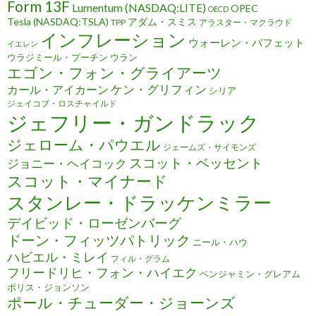
Form 13F
Lumentum (NASDAQ:LITE)
OPEC
OECD
Tesla (NASDAQ:TSLA)
アダム・スミス
TPP
アラスター・マクラウド
インフレーション
ウォーレン・バフェット
イエレン
ウラジミール・プーチン
ウラン
エゴン・フォン・グライアーツ
ケン・グリフィン
カール・アイカーン
シリア
ジェイコブ・ロスチャイルド
ジェフリー・ガンドラック
ジェローム・パウエル
ジェームズ・サイモンズ
スコット・ベッセント
ジョニー・ヘイコック
スコット・マイナード
スタンレー・ドラッケンミラー
デイビッド・ローゼンバーグ
ドーン・フィッツパトリック
ニール・ハウ
ハビエル・ミレイ
フィル・グラム
フリードリヒ・フォン・ハイエク
ベンジャミン・グレアム
ボリス・ジョンソン
ポール・チューダー・ジョーンズ