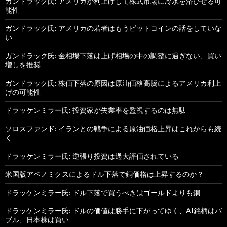
ガンドラック氏: アメリカが利上げして株式市場に冷水を浴びせる可
能性
ガンドラック氏: アメリカの若者はもうビットコインの話をしていな
い
ガンドラック氏: 金相場下落は上げ相場の中の調整に過ぎない、買い
増しを推奨
ガンドラック氏: 株価下落の原因は原油価格高騰によるアメリカ利上
げの可能性
ドラッケンミラー氏: 投資家が失業率を監視するのは無駄
ソロスファンド: イランとの戦争による原油価格上昇はこれからも続
く
ドラッケンミラー氏: 逆張り投資は過大評価されている
米国版アベノミクスによるドル下落で銅価格は上昇するのか？
ドラッケンミラー氏: ドル下落で買うべきはゴールドよりも銅
ドラッケンミラー氏: ドルの価値は勝手に下がってゆく、AI銘柄はバ
ブル、日本株は買い