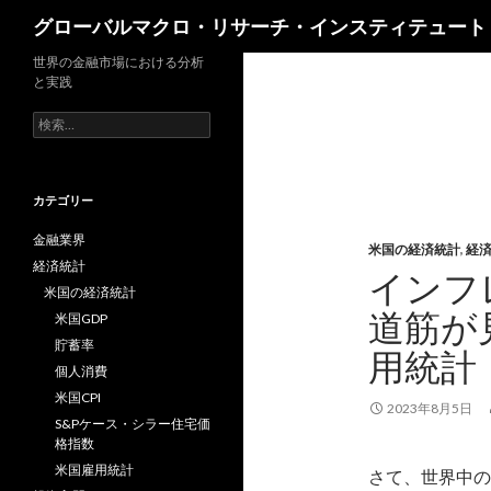
検
グローバルマクロ・リサーチ・インスティテュート
索
世界の金融市場における分析
と実践
検
索:
カテゴリー
金融業界
米国の経済統計
,
経
経済統計
インフ
米国の経済統計
道筋が
米国GDP
貯蓄率
用統計
個人消費
米国CPI
2023年8月5日
S&Pケース・シラー住宅価
格指数
米国雇用統計
さて、世界中の