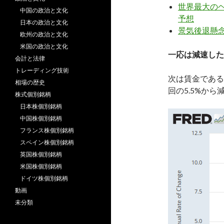
世界最大の
中国の政治と文化
予想
日本の政治と文化
景気後退懸念
欧州の政治と文化
米国の政治と文化
一応は減速した
会計と法律
トレーディング技術
次は賃金である
相場の歴史
回の5.5%から
株式個別銘柄
日本株個別銘柄
中国株個別銘柄
フランス株個別銘柄
スペイン株個別銘柄
英国株個別銘柄
米国株個別銘柄
ドイツ株個別銘柄
動画
未分類