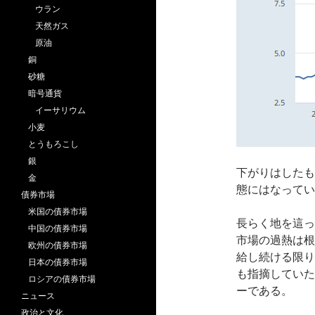
ウラン
天然ガス
原油
銅
砂糖
暗号通貨
イーサリウム
小麦
とうもろこし
銀
下がりはしたも
金
態にはなってい
債券市場
米国の債券市場
長らく地を這っ
中国の債券市場
市場の過熱は根
欧州の債券市場
給し続ける限り
日本の債券市場
も指摘していた
ロシアの債券市場
ーである。
ニュース
政治と文化