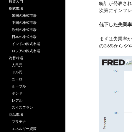
投資入門
統計が発表され
株式市場
次第にインフレ
米国の株式市場
中国の株式市場
低下した失業率
欧州の株式市場
日本の株式市場
まずは失業率か
インドの株式市場
の3.6%からや
ロシアの株式市場
為替相場
人民元
ドル円
ユーロ
ルーブル
ポンド
レアル
スイスフラン
商品市場
プラチナ
エネルギー資源