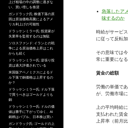
上げ相場の中の調整に過ぎな
い、買い増しを推奨
急落したア
ガンドラック氏: 株価下落の原
味するのか
因は原油価格高騰によるアメ
リカ利上げの可能性
ドラッケンミラー氏: 投資家が
時給がサービス
失業率を監視するのは無駄
に従って反転加
ソロスファンド: イランとの戦
争による原油価格上昇はこれ
その意味では今
からも続く
常に重要になる
ドラッケンミラー氏: 逆張り投
資は過大評価されている
米国版アベノミクスによるド
賃金の総額
ル下落で銅価格は上昇するの
か？
労働の単価であ
ドラッケンミラー氏: ドル下落
が、労働市場に
で買うべきはゴールドよりも
銅
ドラッケンミラー氏: ドルの価
上の平均時給に
値は勝手に下がってゆく、AI
支払われた賃金
銘柄はバブル、日本株は買い
上昇率（前月比
ガンドラック氏: ゴールドの上