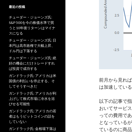
最近の投稿
チューダー・ジョーンズ氏:
S&P 500を今の株価水準で買
うと10年後リターンはマイナ
スになる
チューダー・ジョーンズ氏: 日
本円は高市政権で大幅上昇、
ドル円は下落する
チューダー・ジョーンズ氏: 絶
好の機会にだけトレードすれ
ば投資で成功する
ガンドラック氏: アメリカは米
前月から見れば
国債の利払いを停止する、そ
してそうすべきだ
は加速している
ガンドラック氏: アメリカが利
上げして株式市場に冷水を浴
以下の記事で指
びせる可能性
おいてサービス
ガンドラック氏: アメリカの若
っての費用であ
者はもうビットコインの話を
していない
となっているが
ガンドラック氏: 金相場下落は
ているのに商品