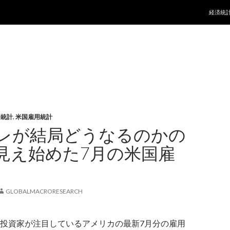
コンテ
経済統
済統計
,
米国雇用統計
レが結局どうなるのかの
見え始めた7月の米国雇
GLOBALMACRORESEARCH
投資家が注目しているアメリカの最新7月分の雇用