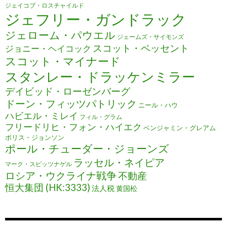
ジェイコブ・ロスチャイルド
ジェフリー・ガンドラック
ジェローム・パウエル
ジェームズ・サイモンズ
スコット・ベッセント
ジョニー・ヘイコック
スコット・マイナード
スタンレー・ドラッケンミラー
デイビッド・ローゼンバーグ
ドーン・フィッツパトリック
ニール・ハウ
ハビエル・ミレイ
フィル・グラム
フリードリヒ・フォン・ハイエク
ベンジャミン・グレアム
ボリス・ジョンソン
ポール・チューダー・ジョーンズ
ラッセル・ネイピア
マーク・スピッツナゲル
ロシア・ウクライナ戦争
不動産
恒大集団 (HK:3333)
法人税
黄国松