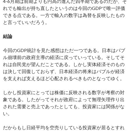
4-6月期は前期よりも円高の進んだ四半期であるのだが、そ
れでも輸出が持ち直したというのは今回のGDPで唯一評価
できる点である。一方で輸入の数字は為替を反映したもの
と言っていいだろう。
結論
今回のGDP統計を見た感想はただ一つである。日本はバブ
ル崩壊前の政府主導の経済に戻っていっている。そしてそ
れは自民党が望んだことである。しかし実体経済そのもの
は決して回復しておらず、日本経済の将来はバブルが経済
を支えれば支えるほど心配されるべきものとなってゆく。
しかし投資家にとっては株価に反映される数字が考察の対
象である。したがってそれが政府によって無理矢理作り出
された需要と売上であったとしても、投資家には関係がな
い。
だからもし日経平均を空売りしている投資家が居るとすれ