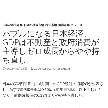
日本の株式市場
,
日本の債券市場
,
株式市場
,
債券市場
,
ニュース
バブルになる日本経済、
GDPは不動産と政府消費が
主導しゼロ成長からやや持
ち直し
2016年8月15日
GLOBALMACRORESEARCH
日本の第2四半期（4-6月期）のGDP統計の速報値が公表さ
れ、実質GDP成長率は0.60%（前年同期比、以下同じ）と
なり、前期確報値の0.13%よりやや持ち直した。