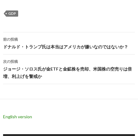
GDP
投
前の投稿
稿
ドナルド・トランプ氏は本当はアメリカが嫌いなのではないか？
ナ
次の投稿
ビ
ジョージ・ソロス氏が金ETFと金鉱株を売却、米国株の空売りは倍
増、利上げを警戒か
ゲ
ー
シ
ョ
English version
ン