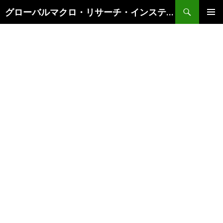
検
グローバルマクロ・リサーチ・インスティテュート
索
コ
メインメ
ン
ニュー
テ
ン
ツ
へ
ス
キ
ッ
プ