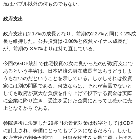
況はバブル以外の何ものでもない。
政府支出
政府支出は2.17%の成長となり、前期の2.27%と同じく2%成
長を維持した。公共投資は-2.88%と依然マイナス成長だ
が、前期の-3.90%よりは持ち直している。
今回のGDP統計で住宅投資の次に良かったのが政府支出で
あるという事実は、日本経済の潜在成長率はもうどうしよ
うもないのだということを示している。しかしそれは投資
家には別の問題である。何故ならば、それが実需でないと
しても政府が莫大な負債を作り上げて投下する資金は実際
に企業に降り注ぎ、受注を受けた企業にとっては確かに売
上となるからである。
参院選後に決定した28兆円の景気対策は数字としてはGDP
に計上され、株価にとってもプラスになるだろう。しかし
政府支出の割合が増加し、日銀が株式を大量に買い上げる