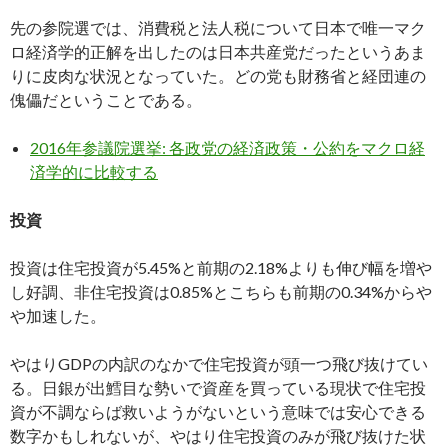
先の参院選では、消費税と法人税について日本で唯一マク
ロ経済学的正解を出したのは日本共産党だったというあま
りに皮肉な状況となっていた。どの党も財務省と経団連の
傀儡だということである。
2016年参議院選挙: 各政党の経済政策・公約をマクロ経
済学的に比較する
投資
投資は住宅投資が5.45%と前期の2.18%よりも伸び幅を増や
し好調、非住宅投資は0.85%とこちらも前期の0.34%からや
や加速した。
やはりGDPの内訳のなかで住宅投資が頭一つ飛び抜けてい
る。日銀が出鱈目な勢いで資産を買っている現状で住宅投
資が不調ならば救いようがないという意味では安心できる
数字かもしれないが、やはり住宅投資のみが飛び抜けた状