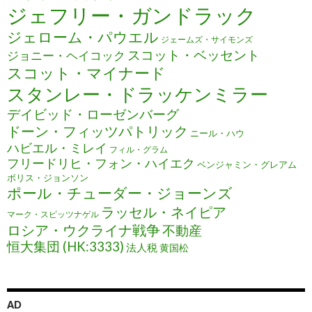
ジェフリー・ガンドラック
ジェローム・パウエル
ジェームズ・サイモンズ
スコット・ベッセント
ジョニー・ヘイコック
スコット・マイナード
スタンレー・ドラッケンミラー
デイビッド・ローゼンバーグ
ドーン・フィッツパトリック
ニール・ハウ
ハビエル・ミレイ
フィル・グラム
フリードリヒ・フォン・ハイエク
ベンジャミン・グレアム
ボリス・ジョンソン
ポール・チューダー・ジョーンズ
ラッセル・ネイピア
マーク・スピッツナゲル
ロシア・ウクライナ戦争
不動産
恒大集団 (HK:3333)
法人税
黄国松
AD