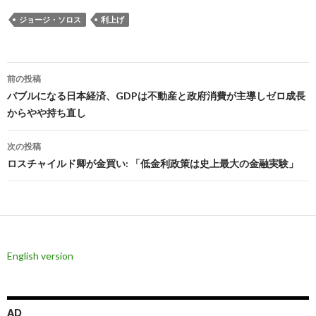
ジョージ・ソロス
利上げ
投
前の投稿
稿
バブルになる日本経済、GDPは不動産と政府消費が主導しゼロ成長
からやや持ち直し
ナ
ビ
次の投稿
ロスチャイルド卿が金買い: 「低金利政策は史上最大の金融実験」
ゲ
ー
シ
ョ
English version
ン
AD