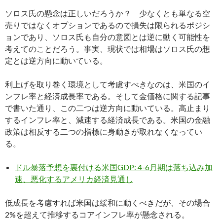
ソロス氏の懸念は正しいだろうか？ 少なくとも単なる空
売りではなくオプションであるので損失は限られるポジシ
ョンであり、ソロス氏も自分の意図とは逆に動く可能性を
考えてのことだろう。事実、現状では相場はソロス氏の想
定とは逆方向に動いている。
利上げを取り巻く環境として考慮すべきなのは、米国のイ
ンフレ率と経済成長率である。そして金価格に関する記事
で書いた通り、この二つは逆方向に動いている。高止まり
するインフレ率と、減速する経済成長である。米国の金融
政策は相反する二つの指標に身動きが取れなくなってい
る。
ドル暴落予想を裏付ける米国GDP: 4-6月期は落ち込み加
速、悪化するアメリカ経済見通し
低成長を考慮すれば米国は緩和に動くべきだが、その場合
2%を超えて推移するコアインフレ率が懸念される。