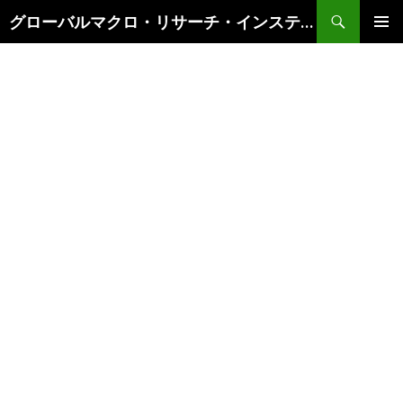
検
グローバルマクロ・リサーチ・インスティテュート
索
コ
メインメ
ン
ニュー
テ
ン
ツ
へ
ス
キ
ッ
プ