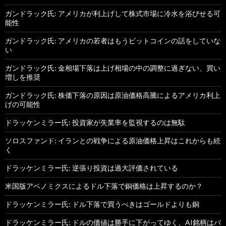
ガンドラック氏: アメリカが利上げして株式市場に冷水を浴びせる可
能性
ガンドラック氏: アメリカの若者はもうビットコインの話をしていな
い
ガンドラック氏: 金相場下落は上げ相場の中の調整に過ぎない、買い
増しを推奨
ガンドラック氏: 株価下落の原因は原油価格高騰によるアメリカ利上
げの可能性
ドラッケンミラー氏: 投資家が失業率を監視するのは無駄
ソロスファンド: イランとの戦争による原油価格上昇はこれからも続
く
ドラッケンミラー氏: 逆張り投資は過大評価されている
米国版アベノミクスによるドル下落で銅価格は上昇するのか？
ドラッケンミラー氏: ドル下落で買うべきはゴールドよりも銅
ドラッケンミラー氏: ドルの価値は勝手に下がってゆく、AI銘柄はバ