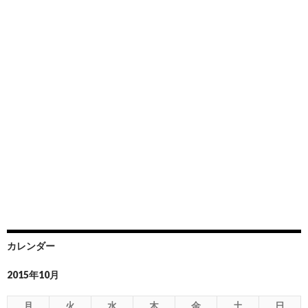
カレンダー
2015年10月
月
火
水
木
金
土
日