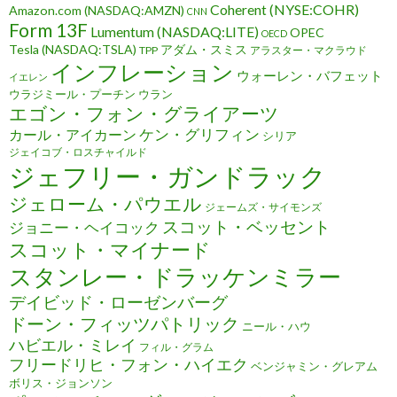
Coherent (NYSE:COHR)
Amazon.com (NASDAQ:AMZN)
CNN
Form 13F
Lumentum (NASDAQ:LITE)
OPEC
OECD
Tesla (NASDAQ:TSLA)
アダム・スミス
TPP
アラスター・マクラウド
インフレーション
ウォーレン・バフェット
イエレン
ウラジミール・プーチン
ウラン
エゴン・フォン・グライアーツ
ケン・グリフィン
カール・アイカーン
シリア
ジェイコブ・ロスチャイルド
ジェフリー・ガンドラック
ジェローム・パウエル
ジェームズ・サイモンズ
スコット・ベッセント
ジョニー・ヘイコック
スコット・マイナード
スタンレー・ドラッケンミラー
デイビッド・ローゼンバーグ
ドーン・フィッツパトリック
ニール・ハウ
ハビエル・ミレイ
フィル・グラム
フリードリヒ・フォン・ハイエク
ベンジャミン・グレアム
ボリス・ジョンソン