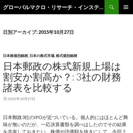
検
グローバルマクロ・リサーチ・インスティテュート
索
コ
メインメ
ン
ニュー
テ
ン
日別アーカイブ: 2015年10月27日
ツ
へ
ス
キ
日本株個別銘柄
,
日本の株式市場
,
株式個別銘柄
ッ
日本郵政の株式新規上場は
プ
割安か割高か？: 3社の財務
諸表を比較する
2015年10月27日
日本郵政3社のIPOが近づいている。個人的にはほとんど興
味が無いのだが、一応決算書類を調べはしたのでその結果
を共有しておきたい。株価や評価額を抜きにして、今回上