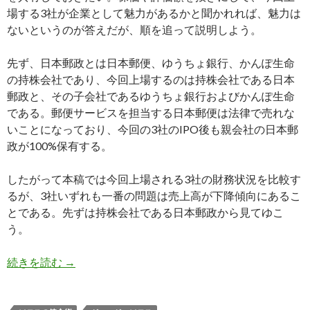
場する3社が企業として魅力があるかと聞かれれば、魅力は
ないというのが答えだが、順を追って説明しよう。
先ず、日本郵政とは日本郵便、ゆうちょ銀行、かんぽ生命
の持株会社であり、今回上場するのは持株会社である日本
郵政と、その子会社であるゆうちょ銀行およびかんぽ生命
である。郵便サービスを担当する日本郵便は法律で売れな
いことになっており、今回の3社のIPO後も親会社の日本郵
政が100%保有する。
したがって本稿では今回上場される3社の財務状況を比較す
るが、3社いずれも一番の問題は売上高が下降傾向にあるこ
とである。先ずは持株会社である日本郵政から見てゆこ
う。
日本郵政の株式新規上場は割安か割高か？: 3社
続きを読む
→