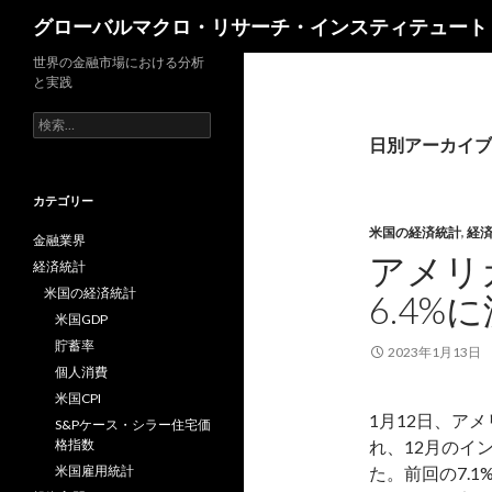
検
グローバルマクロ・リサーチ・インスティテュート
索
世界の金融市場における分析
と実践
検
索:
日別アーカイブ: 
カテゴリー
米国の経済統計
,
経
金融業界
アメリ
経済統計
米国の経済統計
6.4
米国GDP
貯蓄率
2023年1月13日
個人消費
米国CPI
1月12日、ア
S&Pケース・シラー住宅価
格指数
れ、12月のイ
米国雇用統計
た。前回の7.