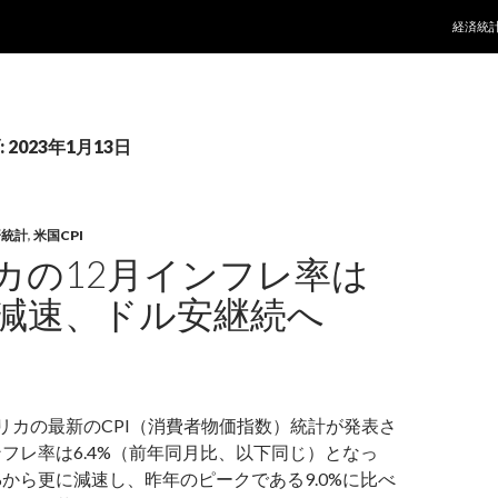
コンテ
経済統
2023年1月13日
済統計
,
米国CPI
カの12月インフレ率は
%に減速、ドル安継続へ
メリカの最新のCPI（消費者物価指数）統計が発表さ
ンフレ率は6.4%（前年同月比、以下同じ）となっ
1%から更に減速し、昨年のピークである9.0%に比べ