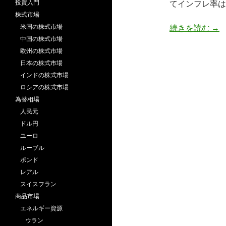
投資入門
てインフレ率は
株式市場
アメ
米国の株式市場
続きを読む
→
中国の株式市場
欧州の株式市場
日本の株式市場
インドの株式市場
ロシアの株式市場
為替相場
人民元
ドル円
ユーロ
ルーブル
ポンド
レアル
スイスフラン
商品市場
エネルギー資源
ウラン