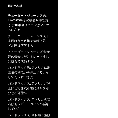
最近の投稿
チューダー・ジョーンズ氏:
S&P 500を今の株価水準で買
うと10年後リターンはマイナ
スになる
チューダー・ジョーンズ氏: 日
本円は高市政権で大幅上昇、
ドル円は下落する
チューダー・ジョーンズ氏: 絶
好の機会にだけトレードすれ
ば投資で成功する
ガンドラック氏: アメリカは米
国債の利払いを停止する、そ
してそうすべきだ
ガンドラック氏: アメリカが利
上げして株式市場に冷水を浴
びせる可能性
ガンドラック氏: アメリカの若
者はもうビットコインの話を
していない
ガンドラック氏: 金相場下落は