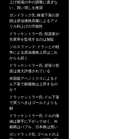
上げ相場の中の調整に過ぎな
い、買い増しを推奨
ガンドラック氏: 株価下落の原
因は原油価格高騰によるアメ
リカ利上げの可能性
ドラッケンミラー氏: 投資家が
失業率を監視するのは無駄
ソロスファンド: イランとの戦
争による原油価格上昇はこれ
からも続く
ドラッケンミラー氏: 逆張り投
資は過大評価されている
米国版アベノミクスによるド
ル下落で銅価格は上昇するの
か？
ドラッケンミラー氏: ドル下落
で買うべきはゴールドよりも
銅
ドラッケンミラー氏: ドルの価
値は勝手に下がってゆく、AI
銘柄はバブル、日本株は買い
ガンドラック氏: ゴールドの上