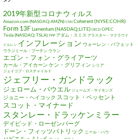
2019年新型コロナウィルス
Coherent (NYSE:COHR)
Amazon.com (NASDAQ:AMZN)
CNN
Form 13F
Lumentum (NASDAQ:LITE)
OPEC
OECD
Tesla (NASDAQ:TSLA)
アダム・スミス
TPP
アラスター・マクラウド
インフレーション
ウォーレン・バフェット
イエレン
ウラジミール・プーチン
ウラン
エゴン・フォン・グライアーツ
ケン・グリフィン
カール・アイカーン
シリア
ジェイコブ・ロスチャイルド
ジェフリー・ガンドラック
ジェローム・パウエル
ジェームズ・サイモンズ
スコット・ベッセント
ジョニー・ヘイコック
スコット・マイナード
スタンレー・ドラッケンミラー
デイビッド・ローゼンバーグ
ドーン・フィッツパトリック
ニール・ハウ
ハビエル・ミレイ