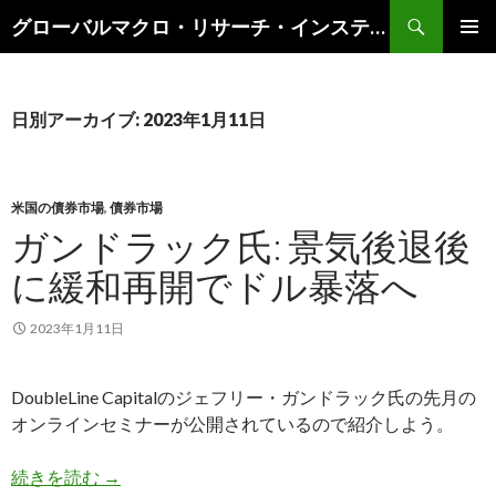
検
グローバルマクロ・リサーチ・インスティテュート
索
コ
メインメ
ン
ニュー
テ
ン
日別アーカイブ: 2023年1月11日
ツ
へ
ス
キ
米国の債券市場
,
債券市場
ッ
ガンドラック氏: 景気後退後
プ
に緩和再開でドル暴落へ
2023年1月11日
DoubleLine Capitalのジェフリー・ガンドラック氏の先月の
オンラインセミナーが公開されているので紹介しよう。
ガンドラック氏: 景気後退後に緩和再開でドル暴
続きを読む
→