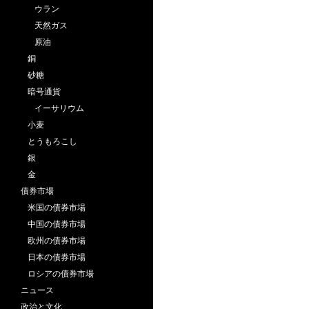
ウラン
天然ガス
原油
銅
砂糖
暗号通貨
イーサリウム
小麦
とうもろこし
銀
金
債券市場
米国の債券市場
中国の債券市場
欧州の債券市場
日本の債券市場
ロシアの債券市場
ニュース
政治と文化