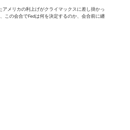
たアメリカの利上げがクライマックスに差し掛かっ
、この会合でFedは何を決定するのか、会合前に纏
月FOMC会合結果の市場予想と今後の利上げ予想