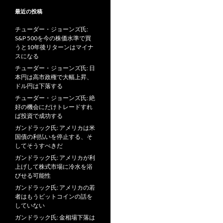
最近の投稿
チューダー・ジョーンズ氏:
S&P 500を今の株価水準で買
うと10年後リターンはマイナ
スになる
チューダー・ジョーンズ氏: 日
本円は高市政権で大幅上昇、
ドル円は下落する
チューダー・ジョーンズ氏: 絶
好の機会にだけトレードすれ
ば投資で成功する
ガンドラック氏: アメリカは米
国債の利払いを停止する、そ
してそうすべきだ
ガンドラック氏: アメリカが利
上げして株式市場に冷水を浴
びせる可能性
ガンドラック氏: アメリカの若
者はもうビットコインの話を
していない
ガンドラック氏: 金相場下落は