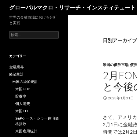
検
グローバルマクロ・リサーチ・インスティテュート
索
世界の金融市場における分析
と実践
検
索:
日別アーカイブ: 
カテゴリー
米国の債券市場
,
債
金融業界
2月F
経済統計
米国の経済統計
と今後
米国GDP
貯蓄率
2023年1月31日
個人消費
米国CPI
さて、アメリカ
S&Pケース・シラー住宅価
格指数
2月1日に金融
米国雇用統計
時間では2月2