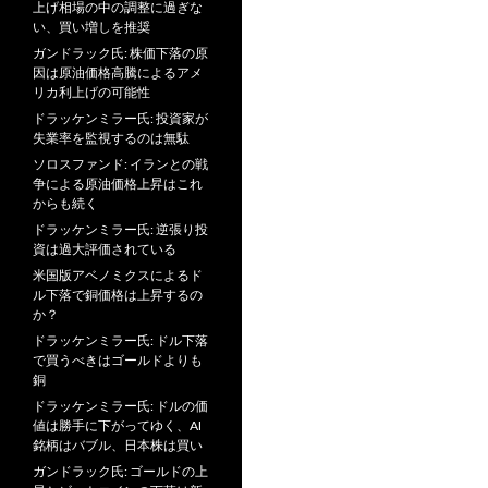
上げ相場の中の調整に過ぎな
い、買い増しを推奨
ガンドラック氏: 株価下落の原
因は原油価格高騰によるアメ
リカ利上げの可能性
ドラッケンミラー氏: 投資家が
失業率を監視するのは無駄
ソロスファンド: イランとの戦
争による原油価格上昇はこれ
からも続く
ドラッケンミラー氏: 逆張り投
資は過大評価されている
米国版アベノミクスによるド
ル下落で銅価格は上昇するの
か？
ドラッケンミラー氏: ドル下落
で買うべきはゴールドよりも
銅
ドラッケンミラー氏: ドルの価
値は勝手に下がってゆく、AI
銘柄はバブル、日本株は買い
ガンドラック氏: ゴールドの上