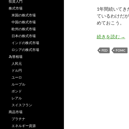
投資入門
株式市場
1年間続いてき
米国の株式市場
ているわけだが
中国の株式市場
めておこう。
欧州の株式市場
2
日本の株式市場
続きを読む
→
インドの株式市場
ロシアの株式市場
FED
FOMC
為替相場
人民元
ドル円
ユーロ
ルーブル
ポンド
レアル
スイスフラン
商品市場
プラチナ
エネルギー資源