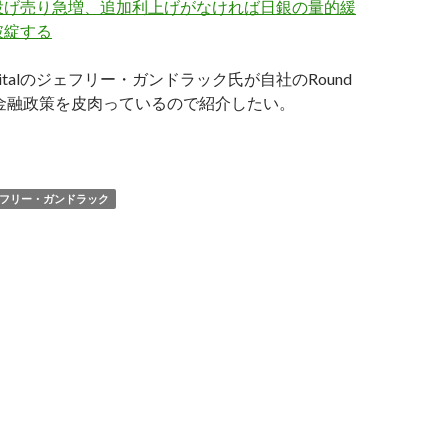
投げ売り急増、追加利上げがなければ日銀の量的緩
破綻する
e Capitalのジェフリー・ガンドラック氏が自社のRound
本の金融政策を皮肉っているので紹介したい。
ンドラック氏、日銀の量的緩和を皮肉る
フリー・ガンドラック