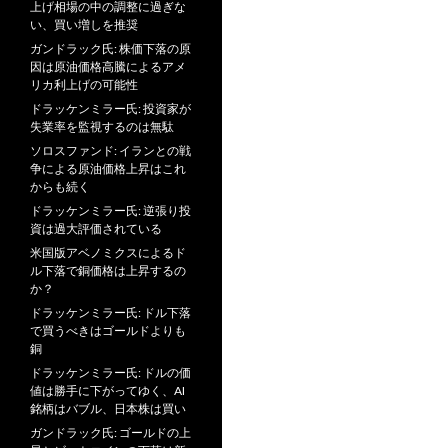
上げ相場の中の調整に過ぎな
い、買い増しを推奨
ガンドラック氏: 株価下落の原
因は原油価格高騰によるアメ
リカ利上げの可能性
ドラッケンミラー氏: 投資家が
失業率を監視するのは無駄
ソロスファンド: イランとの戦
争による原油価格上昇はこれ
からも続く
ドラッケンミラー氏: 逆張り投
資は過大評価されている
米国版アベノミクスによるド
ル下落で銅価格は上昇するの
か？
ドラッケンミラー氏: ドル下落
で買うべきはゴールドよりも
銅
ドラッケンミラー氏: ドルの価
値は勝手に下がってゆく、AI
銘柄はバブル、日本株は買い
ガンドラック氏: ゴールドの上