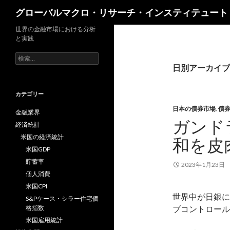
検
グローバルマクロ・リサーチ・インスティテュート
索
世界の金融市場における分析
と実践
検
索:
日別アーカイブ: 
カテゴリー
日本の債券市場
,
債
金融業界
ガンド
経済統計
米国の経済統計
和を皮
米国GDP
貯蓄率
2023年1月23日
個人消費
米国CPI
世界中が日銀に
S&Pケース・シラー住宅価
格指数
ブコントロール
米国雇用統計