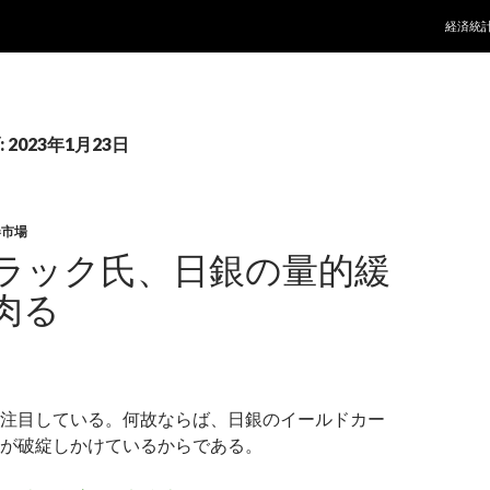
コンテ
経済統
2023年1月23日
券市場
ラック氏、日銀の量的緩
肉る
注目している。何故ならば、日銀のイールドカー
が破綻しかけているからである。