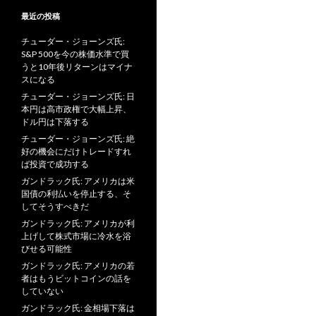
最近の投稿
チューダー・ジョーンズ氏:
S&P 500を今の株価水準で買
うと10年後リターンはマイナ
スになる
チューダー・ジョーンズ氏: 日
本円は高市政権で大幅上昇、
ドル円は下落する
チューダー・ジョーンズ氏: 絶
好の機会にだけトレードすれ
ば投資で成功する
ガンドラック氏: アメリカは米
国債の利払いを停止する、そ
してそうすべきだ
ガンドラック氏: アメリカが利
上げして株式市場に冷水を浴
びせる可能性
ガンドラック氏: アメリカの若
者はもうビットコインの話を
していない
ガンドラック氏: 金相場下落は