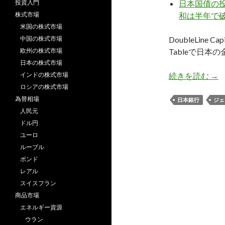
投資入門
日本国債の
株式市場
和は半年で
米国の株式市場
中国の株式市場
DoubleLin
欧州の株式市場
Tableで日
日本の株式市場
ガ
インドの株式市場
続きを読む
→
ロシアの株式市場
為替相場
日本銀行
ジェ
人民元
ドル円
ユーロ
ルーブル
ポンド
レアル
スイスフラン
商品市場
エネルギー資源
ウラン