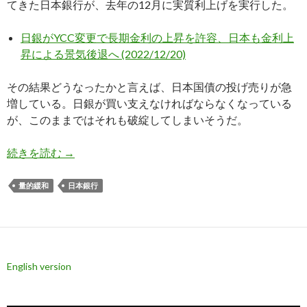
てきた日本銀行が、去年の12月に実質利上げを実行した。
日銀がYCC変更で長期金利の上昇を許容、日本も金利上
昇による景気後退へ (2022/12/20)
その結果どうなったかと言えば、日本国債の投げ売りが急
増している。日銀が買い支えなければならなくなっている
が、このままではそれも破綻してしまいそうだ。
日本国債の投げ売り急増、追加利上げがなければ
続きを読む
→
量的緩和
日本銀行
English version