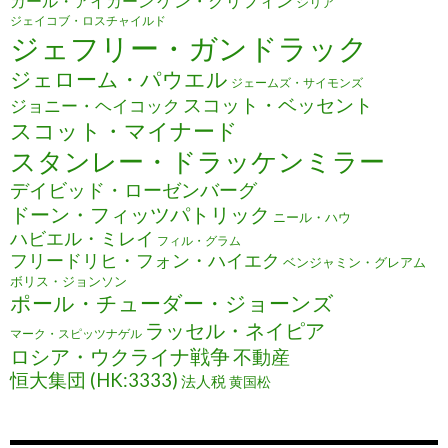
ケン・グリフィン
カール・アイカーン
シリア
ジェイコブ・ロスチャイルド
ジェフリー・ガンドラック
ジェローム・パウエル
ジェームズ・サイモンズ
スコット・ベッセント
ジョニー・ヘイコック
スコット・マイナード
スタンレー・ドラッケンミラー
デイビッド・ローゼンバーグ
ドーン・フィッツパトリック
ニール・ハウ
ハビエル・ミレイ
フィル・グラム
フリードリヒ・フォン・ハイエク
ベンジャミン・グレアム
ボリス・ジョンソン
ポール・チューダー・ジョーンズ
ラッセル・ネイピア
マーク・スピッツナゲル
ロシア・ウクライナ戦争
不動産
恒大集団 (HK:3333)
法人税
黄国松