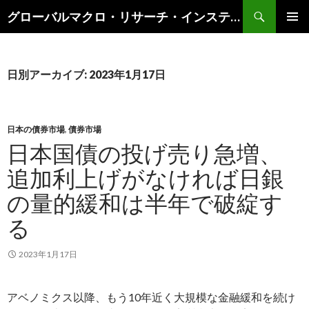
検
グローバルマクロ・リサーチ・インスティテュート
索
コ
メインメ
ン
ニュー
テ
ン
日別アーカイブ: 2023年1月17日
ツ
へ
ス
キ
日本の債券市場
,
債券市場
ッ
日本国債の投げ売り急増、
プ
追加利上げがなければ日銀
の量的緩和は半年で破綻す
る
2023年1月17日
アベノミクス以降、もう10年近く大規模な金融緩和を続け