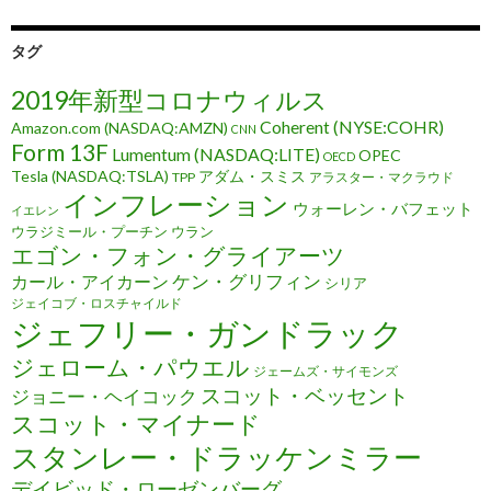
タグ
2019年新型コロナウィルス
Coherent (NYSE:COHR)
Amazon.com (NASDAQ:AMZN)
CNN
Form 13F
Lumentum (NASDAQ:LITE)
OPEC
OECD
Tesla (NASDAQ:TSLA)
アダム・スミス
TPP
アラスター・マクラウド
インフレーション
ウォーレン・バフェット
イエレン
ウラジミール・プーチン
ウラン
エゴン・フォン・グライアーツ
ケン・グリフィン
カール・アイカーン
シリア
ジェイコブ・ロスチャイルド
ジェフリー・ガンドラック
ジェローム・パウエル
ジェームズ・サイモンズ
スコット・ベッセント
ジョニー・ヘイコック
スコット・マイナード
スタンレー・ドラッケンミラー
デイビッド・ローゼンバーグ