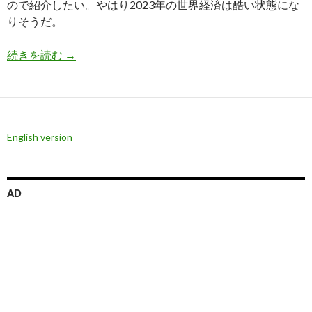
ので紹介したい。やはり2023年の世界経済は酷い状態にな
りそうだ。
ドル円チャートに2018年世界同時株安やリーマ
続きを読む
→
English version
AD