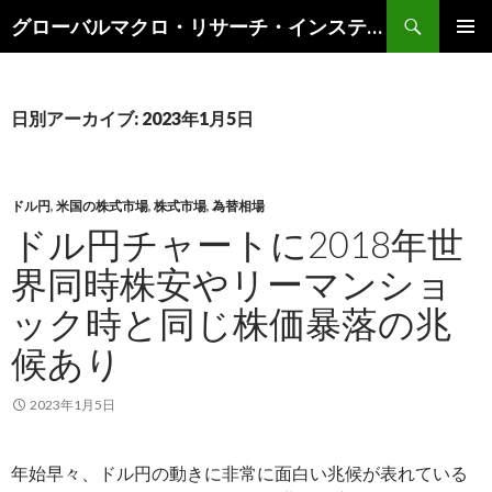
検
グローバルマクロ・リサーチ・インスティテュート
索
コ
メインメ
ン
ニュー
テ
ン
日別アーカイブ: 2023年1月5日
ツ
へ
ス
キ
ドル円
,
米国の株式市場
,
株式市場
,
為替相場
ッ
ドル円チャートに2018年世
プ
界同時株安やリーマンショ
ック時と同じ株価暴落の兆
候あり
2023年1月5日
年始早々、ドル円の動きに非常に面白い兆候が表れている