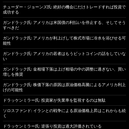
チューダー・ジョーンズ氏: 絶好の機会にだけトレードすれば投資で
成功する
ガンドラック氏: アメリカは米国債の利払いを停止する、そしてそう
すべきだ
ガンドラック氏: アメリカが利上げして株式市場に冷水を浴びせる可
能性
ガンドラック氏: アメリカの若者はもうビットコインの話をしていな
い
ガンドラック氏: 金相場下落は上げ相場の中の調整に過ぎない、買い
増しを推奨
ガンドラック氏: 株価下落の原因は原油価格高騰によるアメリカ利上
げの可能性
ドラッケンミラー氏: 投資家が失業率を監視するのは無駄
ソロスファンド: イランとの戦争による原油価格上昇はこれからも続
く
ドラッケンミラー氏: 逆張り投資は過大評価されている