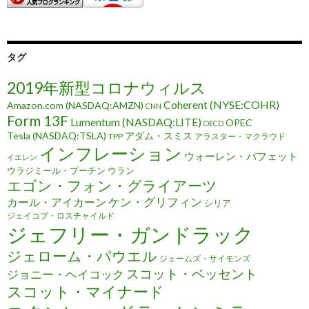
タグ
2019年新型コロナウィルス
Coherent (NYSE:COHR)
Amazon.com (NASDAQ:AMZN)
CNN
Form 13F
Lumentum (NASDAQ:LITE)
OPEC
OECD
Tesla (NASDAQ:TSLA)
アダム・スミス
TPP
アラスター・マクラウド
インフレーション
ウォーレン・バフェット
イエレン
ウラジミール・プーチン
ウラン
エゴン・フォン・グライアーツ
ケン・グリフィン
カール・アイカーン
シリア
ジェイコブ・ロスチャイルド
ジェフリー・ガンドラック
ジェローム・パウエル
ジェームズ・サイモンズ
スコット・ベッセント
ジョニー・ヘイコック
スコット・マイナード