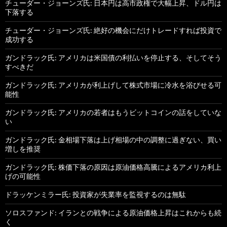
チューダー・ジョーンズ氏: 日本円は高市政権で大幅上昇、ドル円は
下落する
チューダー・ジョーンズ氏: 絶好の機会にだけトレードすれば投資で
成功する
ガンドラック氏: アメリカは米国債の利払いを停止する、そしてそう
すべきだ
ガンドラック氏: アメリカが利上げして株式市場に冷水を浴びせる可
能性
ガンドラック氏: アメリカの若者はもうビットコインの話をしていな
い
ガンドラック氏: 金相場下落は上げ相場の中の調整に過ぎない、買い
増しを推奨
ガンドラック氏: 株価下落の原因は原油価格高騰によるアメリカ利上
げの可能性
ドラッケンミラー氏: 投資家が失業率を監視するのは無駄
ソロスファンド: イランとの戦争による原油価格上昇はこれからも続
く