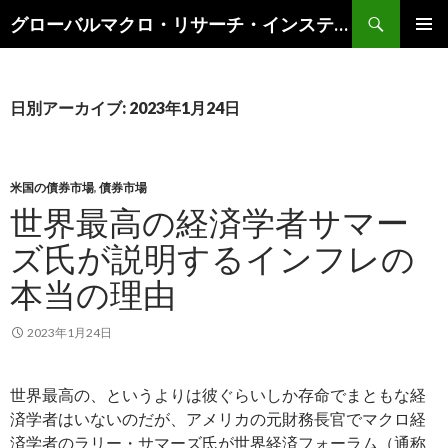
検
グローバルマクロ・リサーチ・インスティテュート
索
コ
メインメ
ン
ニュー
テ
ン
日別アーカイブ: 2023年1月24日
ツ
へ
ス
キ
米国の債券市場
,
債券市場
ッ
世界最高の経済学者サマー
プ
ズ氏が説明するインフレの
本当の理由
2023年1月24日
世界最高の、というよりは彼ぐらいしか存命でまともな経
済学者はいないのだが、アメリカの元財務長官でマクロ経
済学者のラリー・サマーズ氏が世界経済フォーラム（通称