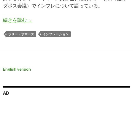
ダボス会議）でインフレについて語っている。
世界最高の経済学者サマーズ氏が説明するインフ
続きを読む
→
ラリー・サマーズ
インフレーション
English version
AD