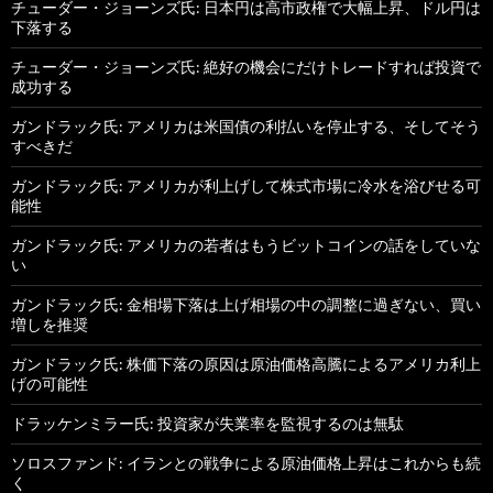
チューダー・ジョーンズ氏: 日本円は高市政権で大幅上昇、ドル円は
下落する
チューダー・ジョーンズ氏: 絶好の機会にだけトレードすれば投資で
成功する
ガンドラック氏: アメリカは米国債の利払いを停止する、そしてそう
すべきだ
ガンドラック氏: アメリカが利上げして株式市場に冷水を浴びせる可
能性
ガンドラック氏: アメリカの若者はもうビットコインの話をしていな
い
ガンドラック氏: 金相場下落は上げ相場の中の調整に過ぎない、買い
増しを推奨
ガンドラック氏: 株価下落の原因は原油価格高騰によるアメリカ利上
げの可能性
ドラッケンミラー氏: 投資家が失業率を監視するのは無駄
ソロスファンド: イランとの戦争による原油価格上昇はこれからも続
く