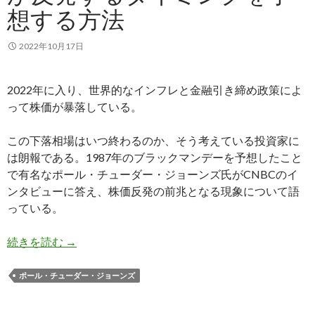
想する方法
2022年10月17日
2022年に入り、世界的なインフレと金融引き締め政策によ
って株価が暴落している。
この下落相場はいつ終わるのか、そう考えている投資家に
は朗報である。1987年のブラックマンデーを予想したこと
で有名なポール・チューダー・ジョーンズ氏がCNBCのイ
ンタビューに答え、株価反発の前兆となる現象について語
っている。
チューダー・ジョーンズ氏: インフレ株安相場か
続きを読む
→
ポール・チューダー・ジョーンズ