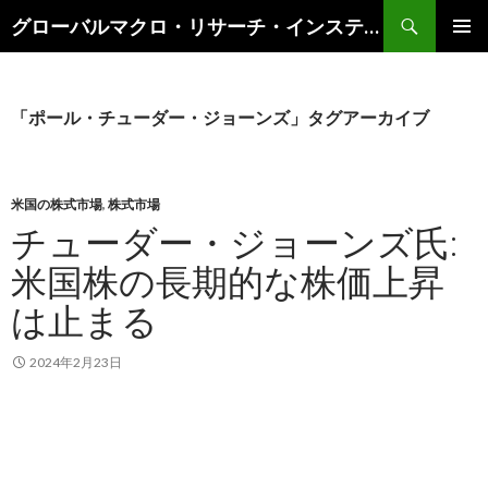
検
グローバルマクロ・リサーチ・インスティテュート
索
コ
メインメ
ン
ニュー
テ
ン
「ポール・チューダー・ジョーンズ」タグアーカイブ
ツ
へ
ス
キ
米国の株式市場
,
株式市場
ッ
チューダー・ジョーンズ氏:
プ
米国株の長期的な株価上昇
は止まる
2024年2月23日