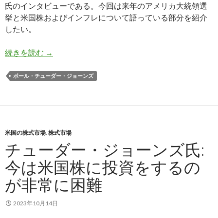
氏のインタビューである。今回は来年のアメリカ大統領選
挙と米国株およびインフレについて語っている部分を紹介
したい。
チューダー・ジョーンズ氏: 大統領選挙のアメリ
続きを読む
→
ポール・チューダー・ジョーンズ
米国の株式市場
,
株式市場
チューダー・ジョーンズ氏:
今は米国株に投資をするの
が非常に困難
2023年10月14日