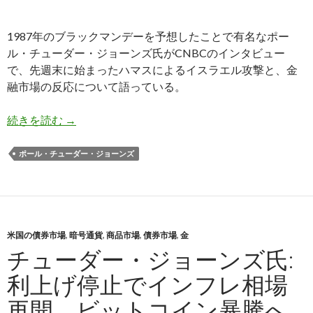
1987年のブラックマンデーを予想したことで有名なポー
ル・チューダー・ジョーンズ氏がCNBCのインタビュー
で、先週末に始まったハマスによるイスラエル攻撃と、金
融市場の反応について語っている。
チューダー・ジョーンズ氏: 金融市場はイスラエ
続きを読む
→
ポール・チューダー・ジョーンズ
米国の債券市場
,
暗号通貨
,
商品市場
,
債券市場
,
金
チューダー・ジョーンズ氏:
利上げ停止でインフレ相場
再開、ビットコイン暴騰へ