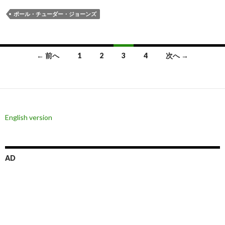
ポール・チューダー・ジョーンズ
投
← 前へ
1
2
3
4
次へ →
稿
ナ
ビ
English version
ゲ
ー
シ
AD
ョ
ン