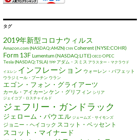
タグ
2019年新型コロナウィルス
Coherent (NYSE:COHR)
Amazon.com (NASDAQ:AMZN)
CNN
Form 13F
Lumentum (NASDAQ:LITE)
OPEC
OECD
Tesla (NASDAQ:TSLA)
アダム・スミス
TPP
アラスター・マクラウド
インフレーション
ウォーレン・バフェット
イエレン
ウラジミール・プーチン
ウラン
エゴン・フォン・グライアーツ
ケン・グリフィン
カール・アイカーン
シリア
ジェイコブ・ロスチャイルド
ジェフリー・ガンドラック
ジェローム・パウエル
ジェームズ・サイモンズ
スコット・ベッセント
ジョニー・ヘイコック
スコット・マイナード