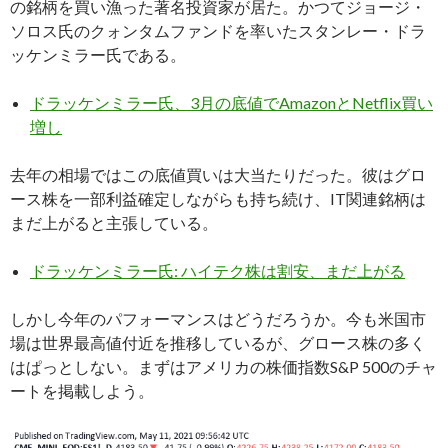
の銘柄を買い漁った著名投資家が居た。かつてジョージ・
ソロス氏のクォンタムファンドを率いたスタンレー・ドラ
ッケンミラー氏である。
ドラッケンミラー氏、3月の底値でAmazonとNetflix買い
増し
去年の相場ではこの底値買いは大当たりだった。彼はグロ
ース株を一部利益確定しながらも持ち続け、IT関連銘柄は
まだ上がると主張している。
ドラッケンミラー氏: ハイテク株は割安、まだ上がる
しかし今年のパフォーマンスはどうだろうか。今も米国市
場は世界最高値付近を推移しているが、グロース株の多く
はぱっとしない。まずはアメリカの株価指数S&P 500のチャ
ートを掲載しよう。