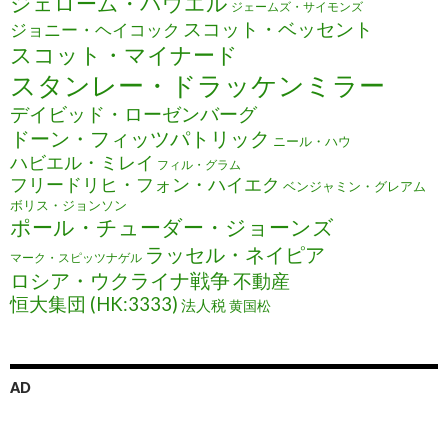
ジェローム・パウエル
ジェームズ・サイモンズ
スコット・ベッセント
ジョニー・ヘイコック
スコット・マイナード
スタンレー・ドラッケンミラー
デイビッド・ローゼンバーグ
ドーン・フィッツパトリック
ニール・ハウ
ハビエル・ミレイ
フィル・グラム
フリードリヒ・フォン・ハイエク
ベンジャミン・グレアム
ボリス・ジョンソン
ポール・チューダー・ジョーンズ
ラッセル・ネイピア
マーク・スピッツナゲル
ロシア・ウクライナ戦争
不動産
恒大集団 (HK:3333)
法人税
黄国松
AD