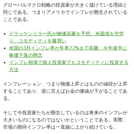
グローバルマクロ戦略の投資家が大きく儲けている理由と
同じである。つまりアメリカでインフレが懸念されている
ことである。
ドラッケンミラー氏が物価高騰を予想、米国債を空売
り、コモディティを爆買い
米国の3月インフレ率が年率7.7%まで高騰、今年後半に
株価下落の懸念
インフレ相場で個人投資家でもコモディティに投資する
方法
インフレーション、つまり物価上昇とはものの値段が上昇
することであり、逆に言えばお金の価値が下がることであ
る。
そして今投資家たちが懸念しているのは将来のインフレが
大きいものになるのではないかということである。実際、
市場の期待インフレ率は一直線に上がり続けている。