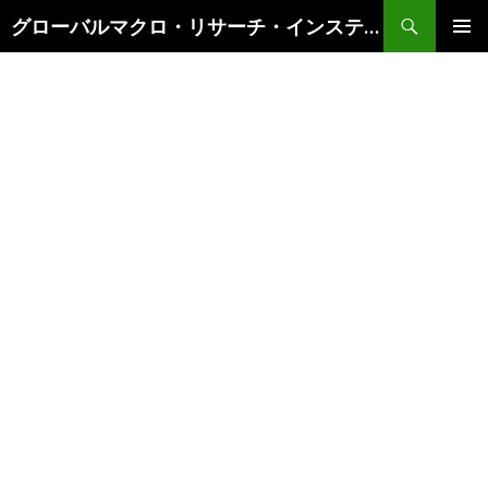
検
グローバルマクロ・リサーチ・インスティテュート
索
コ
メインメ
ン
ニュー
テ
ン
ツ
へ
ス
キ
ッ
プ