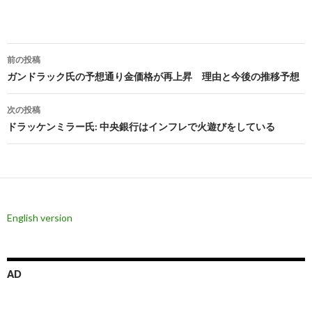
投
前の投稿
稿
ガンドラック氏の予想通り金価格が再上昇 理由と今後の推移予想
ナ
次の投稿
ビ
ドラッケンミラー氏: 中央銀行はインフレで火遊びをしている
ゲ
ー
シ
English version
ョ
ン
AD