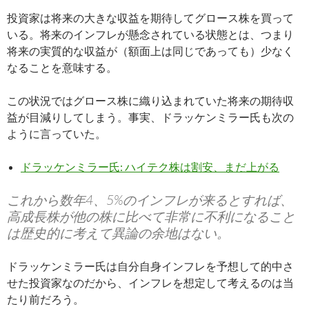
投資家は将来の大きな収益を期待してグロース株を買って
いる。将来のインフレが懸念されている状態とは、つまり
将来の実質的な収益が（額面上は同じであっても）少なく
なることを意味する。
この状況ではグロース株に織り込まれていた将来の期待収
益が目減りしてしまう。事実、ドラッケンミラー氏も次の
ように言っていた。
ドラッケンミラー氏: ハイテク株は割安、まだ上がる
これから数年4、5%のインフレが来るとすれば、
高成長株が他の株に比べて非常に不利になること
は歴史的に考えて異論の余地はない。
ドラッケンミラー氏は自分自身インフレを予想して的中さ
せた投資家なのだから、インフレを想定して考えるのは当
たり前だろう。