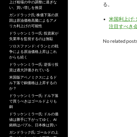
上げ相場の中の調整に過ぎな
る。
い、買い増しを推奨
ガンドラック氏: 株価下落の原
米国利上げ:
因は原油価格高騰によるアメ
注目すべき
リカ利上げの可能性
ドラッケンミラー氏: 投資家が
失業率を監視するのは無駄
No related posts
ソロスファンド: イランとの戦
争による原油価格上昇はこれ
からも続く
ドラッケンミラー氏: 逆張り投
資は過大評価されている
米国版アベノミクスによるド
ル下落で銅価格は上昇するの
か？
ドラッケンミラー氏: ドル下落
で買うべきはゴールドよりも
銅
ドラッケンミラー氏: ドルの価
値は勝手に下がってゆく、AI
銘柄はバブル、日本株は買い
ガンドラック氏: ゴールドの上