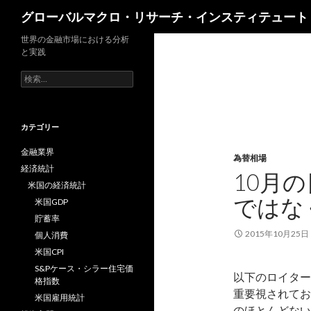
検
グローバルマクロ・リサーチ・インスティテュート
索
世界の金融市場における分析
と実践
検
索:
カテゴリー
金融業界
為替相場
経済統計
10月
米国の経済統計
ではな
米国GDP
貯蓄率
2015年10月25日
個人消費
米国CPI
S&Pケース・シラー住宅価
以下のロイター
格指数
重要視されてお
米国雇用統計
のほとんどない