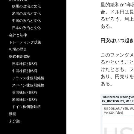
量的緩和が1年
欧州の政治と文化
合、ドル円は長
米国の政治と文化
るだろう。利上
中国の政治と文化
ある。
日本の政治と文化
会計と法律
円安はいつ起き
トレーディング技術
相場の歴史
このファンダメ
株式個別銘柄
るかということ
日本株個別銘柄
けたときも、フ
中国株個別銘柄
あり、円売りを
フランス株個別銘柄
ある。
スペイン株個別銘柄
英国株個別銘柄
米国株個別銘柄
ドイツ株個別銘柄
動画
未分類