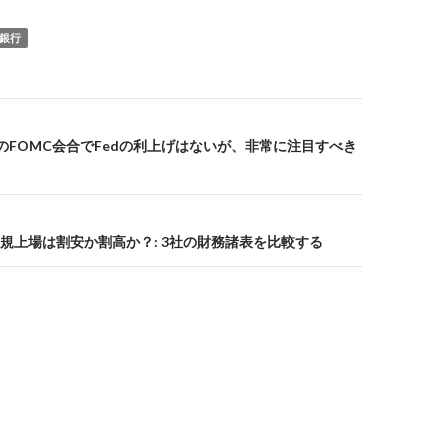
銀行
月のFOMC会合でFedの利上げはないが、非常に注目すべき
規上場は割安か割高か？: 3社の財務諸表を比較する