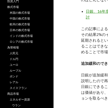
投資入門
株式市場
日銀、16年
米国の株式市場
討
中国の株式市場
欧州の株式市場
この記事による
日本の株式市場
その結果2%の
インドの株式市場
延期されるとい
ロシアの株式市場
ることはできな
為替相場
めることで市場
人民元
ドル円
追加緩和のでき
ユーロ
ルーブル
日銀が追加緩和
ポンド
説明したので再
レアル
日銀にできるこ
スイスフラン
は価値があり、
商品市場
ョンを取るべき
エネルギー資源
ウラン