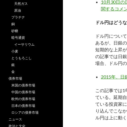
10月30日
天然ガス
関するコメ
原油
プラチナ
ドル円はどうな
銅
砂糖
ドル円について
暗号通貨
あるが、日銀の
イーサリウム
短期的な上昇が
小麦
の記事では日銀
とうもろこし
場合、ドル円の
銀
金
2015年、
債券市場
米国の債券市場
この記事では1
中国の債券市場
ている。延期自
欧州の債券市場
ている投資家に
日本の債券市場
り込んでこなか
ロシアの債券市場
ル円は上に動く
ニュース
政治と文化