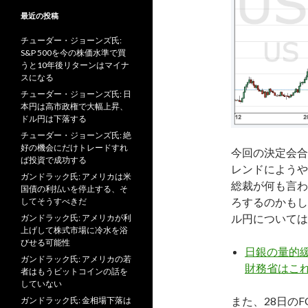
最近の投稿
チューダー・ジョーンズ氏:
S&P 500を今の株価水準で買
うと10年後リターンはマイナ
スになる
チューダー・ジョーンズ氏: 日
本円は高市政権で大幅上昇、
ドル円は下落する
チューダー・ジョーンズ氏: 絶
好の機会にだけトレードすれ
今回の決定会合
ば投資で成功する
レンドにようや
ガンドラック氏: アメリカは米
総裁が何も言わ
国債の利払いを停止する、そ
ろするのかもし
してそうすべきだ
ル円については
ガンドラック氏: アメリカが利
上げして株式市場に冷水を浴
びせる可能性
日銀の量的
ガンドラック氏: アメリカの若
財務省はこ
者はもうビットコインの話を
していない
また、28日の
ガンドラック氏: 金相場下落は