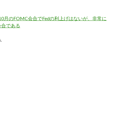
 10月のFOMC会合でFedの利上げはないが、非常に
会合である
.