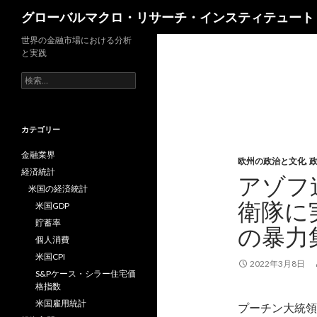
検
グローバルマクロ・リサーチ・インスティテュート
索
世界の金融市場における分析
と実践
検
索:
カテゴリー
金融業界
欧州の政治と文化
,
経済統計
アゾフ
米国の経済統計
衛隊に
米国GDP
貯蓄率
の暴力
個人消費
米国CPI
2022年3月8日
S&Pケース・シラー住宅価
格指数
米国雇用統計
プーチン大統領