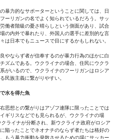
の暴力的なサポーターということに関しては、日
フーリガンの名でよく知られているだろう。サッ
労働者階級の憂さ晴らしという側面があり、試合
場の内外で暴れたり、外国人の選手に差別的な言
々は日本でもニュースで目にするかもしれない。
良やならず者が信奉するのが暴力行為のほかに白
チズムである。ウクライナの場合、住民にウクラ
系がいるので、ウクライナのフーリガンはロシア
る民族主義に繋がりやすい。
で水を得た魚
右思想との繋がりはアゾフ連隊に限ったことでは
イギリスなどでも見られるが、ウクライナの場
にウクライナが分断され、新ウクライナ政府がロシア
に陥ったことでネオナチのならず者たちは格好の
。もう暴力衝動を発散させるための場にサッカー