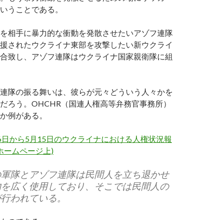
いうことである。
を相手に暴力的な衝動を発散させたいアゾフ連隊
援されたウクライナ東部を攻撃したい新ウクライ
合致し、アゾフ連隊はウクライナ国家親衛隊に組
連隊の振る舞いは、彼らが元々どういう人々かを
だろう。OHCHR（国連人権高等弁務官事務所）
か例がある。
月16日から5月15日のウクライナにおける人権状況報
Rホームページ上)
の軍隊とアゾフ連隊は民間人を立ち退かせ
物を広く使用しており、そこでは民間人の
が行われている。