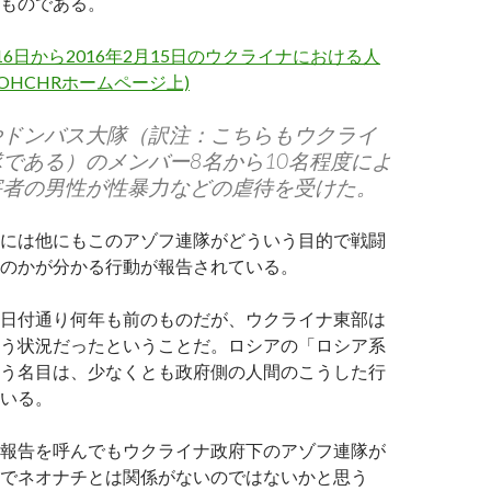
ものである。
16日から2016年2月15日のウクライナにおける人
(OHCHRホームページ上)
やドンバス大隊（訳注：こちらもウクライ
である）のメンバー8名から10名程度によ
害者の男性が性暴力などの虐待を受けた。
には他にもこのアゾフ連隊がどういう目的で戦闘
のかが分かる行動が報告されている。
日付通り何年も前のものだが、ウクライナ東部は
う状況だったということだ。ロシアの「ロシア系
う名目は、少なくとも政府側の人間のこうした行
いる。
報告を呼んでもウクライナ政府下のアゾフ連隊が
でネオナチとは関係がないのではないかと思う