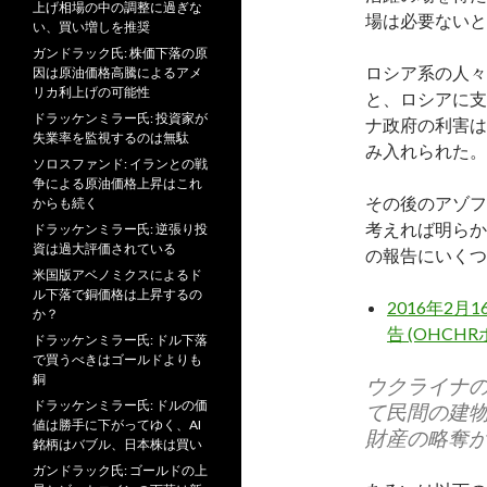
上げ相場の中の調整に過ぎな
場は必要ないと
い、買い増しを推奨
ガンドラック氏: 株価下落の原
ロシア系の人々
因は原油価格高騰によるアメ
リカ利上げの可能性
と、ロシアに支
ドラッケンミラー氏: 投資家が
ナ政府の利害は
失業率を監視するのは無駄
み入れられた。
ソロスファンド: イランとの戦
争による原油価格上昇はこれ
その後のアゾフ
からも続く
考えれば明らか
ドラッケンミラー氏: 逆張り投
資は過大評価されている
の報告にいくつ
米国版アベノミクスによるド
ル下落で銅価格は上昇するの
2016年2
か？
告 (OHCH
ドラッケンミラー氏: ドル下落
で買うべきはゴールドよりも
銅
ウクライナ
ドラッケンミラー氏: ドルの価
て民間の建
値は勝手に下がってゆく、AI
財産の略奪
銘柄はバブル、日本株は買い
ガンドラック氏: ゴールドの上