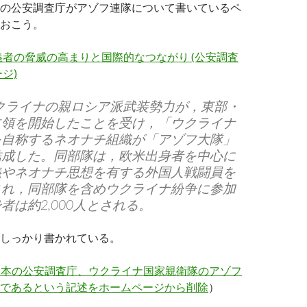
の公安調査庁がアゾフ連隊について書いているペ
おこう。
者の脅威の高まりと国際的なつながり (公安調査
ジ)
ウクライナの親ロシア派武装勢力が，東部・
占領を開始したことを受け，「ウクライナ
を自称するネオナチ組織が「アゾフ大隊」
結成した。同部隊は，欧米出身者を中心に
義やネオナチ思想を有する外国人戦闘員を
され，同部隊を含めウクライナ紛争に参加
者は約2,000人とされる。
しっかり書かれている。
日本の公安調査庁、ウクライナ国家親衛隊のアゾフ
であるという記述をホームページから削除
）