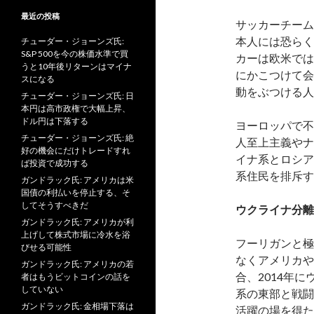
最近の投稿
サッカーチーム
本人には恐らく
チューダー・ジョーンズ氏:
S&P 500を今の株価水準で買
カーは欧米では
うと10年後リターンはマイナ
にかこつけて会
スになる
動をぶつける人
チューダー・ジョーンズ氏: 日
本円は高市政権で大幅上昇、
ドル円は下落する
ヨーロッパで不
チューダー・ジョーンズ氏: 絶
人至上主義やナ
好の機会にだけトレードすれ
イナ系とロシア
ば投資で成功する
系住民を排斥す
ガンドラック氏: アメリカは米
国債の利払いを停止する、そ
してそうすべきだ
ウクライナ分離
ガンドラック氏: アメリカが利
上げして株式市場に冷水を浴
フーリガンと極
びせる可能性
なくアメリカや
ガンドラック氏: アメリカの若
合、2014年
者はもうビットコインの話を
していない
系の東部と戦闘
ガンドラック氏: 金相場下落は
活躍の場を得た