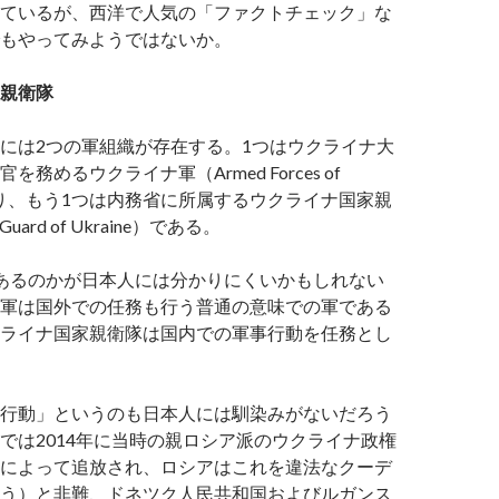
ているが、西洋で人気の「ファクトチェック」な
もやってみようではないか。
親衛隊
には2つの軍組織が存在する。1つはウクライナ大
務めるウクライナ軍（Armed Forces of
）であり、もう1つは内務省に所属するウクライナ国家親
 Guard of Ukraine）である。
あるのかが日本人には分かりにくいかもしれない
軍は国外での任務も行う普通の意味での軍である
ライナ国家親衛隊は国内での軍事行動を任務とし
行動」というのも日本人には馴染みがないだろう
では2014年に当時の親ロシア派のウクライナ政権
によって追放され、ロシアはこれを違法なクーデ
う）と非難、ドネツク人民共和国およびルガンス