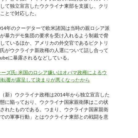
して独立宣言したウクライナ東部を支援し、クリ
ことで対応した。
014年のクーデターで欧米諸国は当時の親ロシア派
が暴力デモ集団の要求を受け入れるよう制裁で脅
しているほか、アメリカの外交官であるビクトリ
氏がウクライナ新政権の人選について話し合って
tubeに暴露されるなどしている。
ーズ氏: 米国のロシア嫌いはオバマ政権によるウ
権転覆が露呈して決まりが悪くなったから
（新）ウクライナ政権は2014年から独立宣言した
態に陥っており、ウクライナ国家親衛隊はこの状
されたものである。つまり、ウクライナ国家親衛
での軍事行動」とはウクライナ東部との戦闘を意