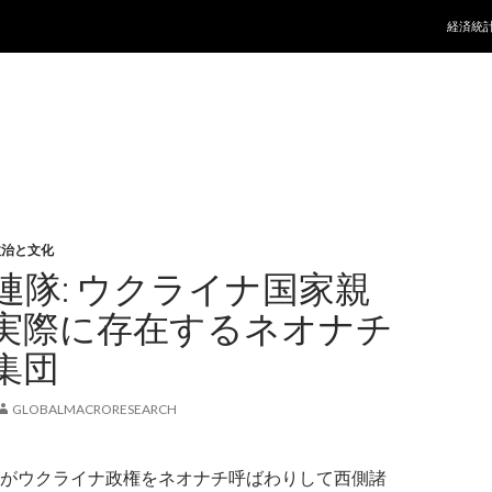
コンテ
経済統
政治と文化
連隊: ウクライナ国家親
実際に存在するネオナチ
集団
GLOBALMACRORESEARCH
がウクライナ政権をネオナチ呼ばわりして西側諸