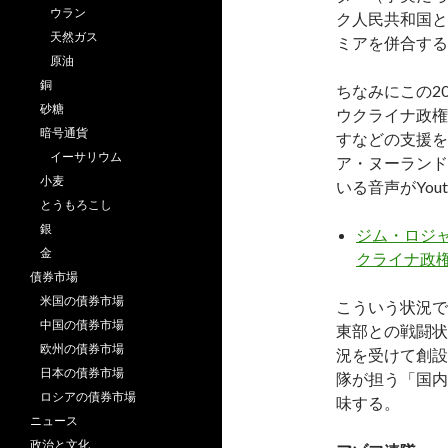
ウラン
ク人民共和国と
天然ガス
ミアを併合する
原油
銅
ちなみにこの2
砂糖
ウクライナ政権
暗号通貨
すなどの支援を
イーサリウム
ア・ヌーランド
小麦
いる音声がYou
とうもろこし
銀
ジム・ロジャ
金
クライナ政
債券市場
米国の債券市場
こういう状況で
中国の債券市場
東部との戦闘状
欧州の債券市場
況を受けて創設
日本の債券市場
隊が担う「国内
ロシアの債券市場
味する。
ニュース
政治と文化