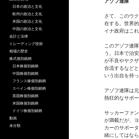
アゾフ連隊
日本の政治と文化
欧州の政治と文化
さて、このウク
米国の政治と文化
在する。世界的
中国の政治と文化
イナ政府はこれ
会計と法律
トレーディング技術
このアゾフ連隊
相場の歴史
う。日本で治安
株式個別銘柄
が不良やヤクザ
日本株個別銘柄
合流するなどと
中国株個別銘柄
いう出自を持っ
フランス株個別銘柄
スペイン株個別銘柄
アゾフ連隊は元
英国株個別銘柄
熱狂的なサポー
米国株個別銘柄
ドイツ株個別銘柄
サッカーファン
動画
が満載だが、ヨ
未分類
カーのサポータ
緒にしてはなら