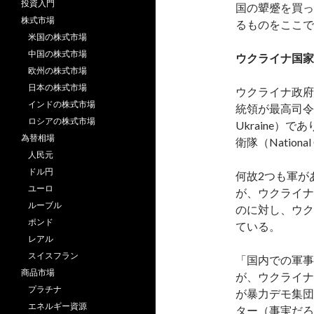
投資入門
国の顰蹙を買っ
株式市場
るものをここで
米国の株式市場
中国の株式市場
ウクライナ国家
欧州の株式市場
日本の株式市場
ウクライナ政府
インドの株式市場
統領が最高司令官を
ロシアの株式市場
Ukraine
為替相場
衛隊（National
人民元
ドル円
何故2つも軍が
ユーロ
が、ウクライナ
ルーブル
のに対し、ウク
ポンド
ている。
レアル
スイスフラン
「国内での軍事
商品市場
が、ウクライナ
プラチナ
が暴力デモ集団
エネルギー資源
ター（事実だろ