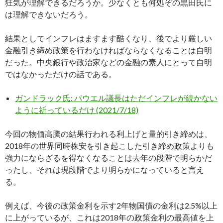
狂気が理解できるだろうか。少なくとも何処ぞの黒田氏に
は理解できないだろう。
結果としてインフレはますます酷くなり、後でより厳しい
金融引き締め政策を行わなければならなくなることは自明
だった。中央銀行や政治家などの金融の素人にとって自明
ではなかっただけの話である。
ガンドラック氏: パウエル議長はただインフレが続かない
ように祈っているだけ (2021/7/18)
今回の物価高騰の結果行われる利上げと量的引き締めは、
2018年の世界同時株安を引き起こした引き締め政策よりも
強力にならざるを得なくなることは去年の段階で明らかだ
ったし、それは現段階でより明らかになっていると言え
る。
例えば、今後の政策金利を示す2年物国債の金利は2.5%以上
に上がっているが、これは2018年の政策金利の最高値を上