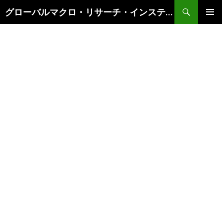
検
グローバルマクロ・リサーチ・インスティテュート
索
コ
メインメ
ン
ニュー
テ
ン
ツ
へ
ス
キ
ッ
プ