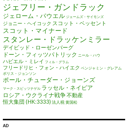
ジェフリー・ガンドラック
ジェローム・パウエル
ジェームズ・サイモンズ
スコット・ベッセント
ジョニー・ヘイコック
スコット・マイナード
スタンレー・ドラッケンミラー
デイビッド・ローゼンバーグ
ドーン・フィッツパトリック
ニール・ハウ
ハビエル・ミレイ
フィル・グラム
フリードリヒ・フォン・ハイエク
ベンジャミン・グレアム
ボリス・ジョンソン
ポール・チューダー・ジョーンズ
ラッセル・ネイピア
マーク・スピッツナゲル
ロシア・ウクライナ戦争
不動産
恒大集団 (HK:3333)
法人税
黄国松
AD