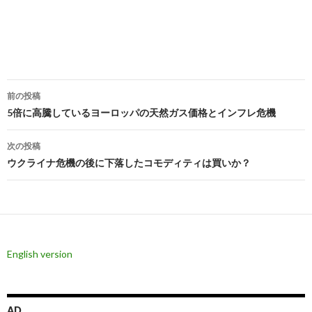
投
前の投稿
稿
5倍に高騰しているヨーロッパの天然ガス価格とインフレ危機
ナ
次の投稿
ビ
ウクライナ危機の後に下落したコモディティは買いか？
ゲ
ー
シ
English version
ョ
ン
AD