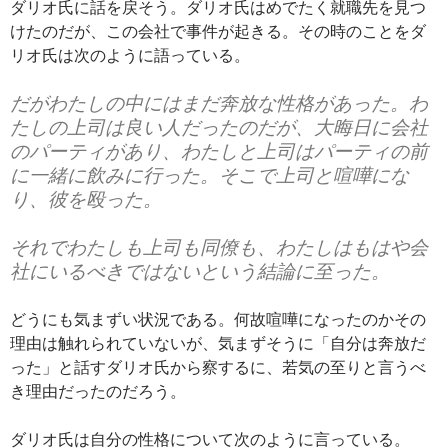
ダリオ氏に話を戻そう。ダリオ氏はめでたく就職先を見つ
けたのだが、この会社で事件が起きる。その時のことをダ
リオ氏は次のように語っている。
だがわたしの中にはまだ奔放な性格があった。わ
たしの上司は良い人だったのだが、大晦日に会社
のパーティがあり、わたしと上司はパーティの前
に一緒に飲みに行った。そこで上司と喧嘩にな
り、彼を殴った。
それでわたしも上司も同僚も、わたしはもはや会
社にいるべきではないという結論に至った。
どうにも気まずい状況である。何故喧嘩になったのかその
理由は触れられていないが、気まずそうに「自分は奔放だ
った」と話すダリオ氏から察するに、若気の至りと言うべ
き理由だったのだろう。
ダリオ氏は自分の性格について次のように言っている。