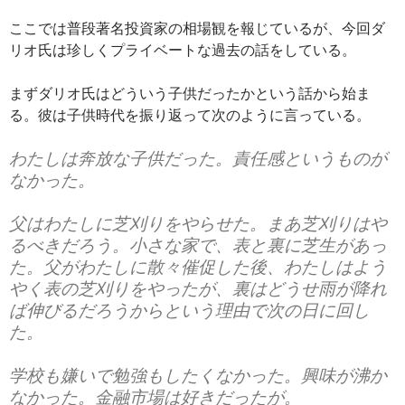
ここでは普段著名投資家の相場観を報じているが、今回ダ
リオ氏は珍しくプライベートな過去の話をしている。
まずダリオ氏はどういう子供だったかという話から始ま
る。彼は子供時代を振り返って次のように言っている。
わたしは奔放な子供だった。責任感というものが
なかった。
父はわたしに芝刈りをやらせた。まあ芝刈りはや
るべきだろう。小さな家で、表と裏に芝生があっ
た。父がわたしに散々催促した後、わたしはよう
やく表の芝刈りをやったが、裏はどうせ雨が降れ
ば伸びるだろうからという理由で次の日に回し
た。
学校も嫌いで勉強もしたくなかった。興味が沸か
なかった。金融市場は好きだったが。