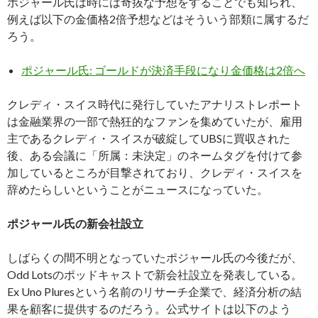
ポジャール氏は時には奇抜な予想をすることでも知られ、
例えば以下の金価格2倍予想などはそういう部類に属するだ
ろう。
ポジャール氏: ゴールドが決済手段になり金価格は2倍へ
クレディ・スイス時代に発行していたアナリストレポート
は金融業界の一部で熱狂的なファンを集めていたが、雇用
主であるクレディ・スイスが破綻してUBSに買収された
後、ある会議に「所属：未決定」のネームタグを付けて参
加しているところが目撃されており、クレディ・スイスを
辞めたらしいということがニュースになっていた。
ポジャール氏の新会社設立
しばらくの間不明となっていたポジャール氏の今後だが、
Odd Lotsのポッドキャストで新会社設立を発表している。
Ex Uno Pluresという名前のリサーチ企業で、経済分析の結
果を顧客に提供するのだろう。公式サイトは以下のよう