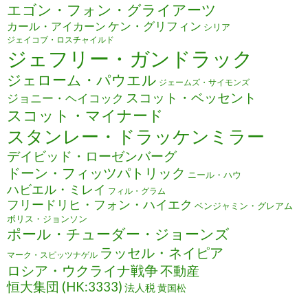
エゴン・フォン・グライアーツ
ケン・グリフィン
カール・アイカーン
シリア
ジェイコブ・ロスチャイルド
ジェフリー・ガンドラック
ジェローム・パウエル
ジェームズ・サイモンズ
スコット・ベッセント
ジョニー・ヘイコック
スコット・マイナード
スタンレー・ドラッケンミラー
デイビッド・ローゼンバーグ
ドーン・フィッツパトリック
ニール・ハウ
ハビエル・ミレイ
フィル・グラム
フリードリヒ・フォン・ハイエク
ベンジャミン・グレアム
ボリス・ジョンソン
ポール・チューダー・ジョーンズ
ラッセル・ネイピア
マーク・スピッツナゲル
ロシア・ウクライナ戦争
不動産
恒大集団 (HK:3333)
法人税
黄国松