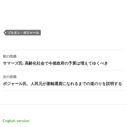
ゾルタン・ポジャール
投
前の投稿
稿
サマーズ氏: 高齢化社会で今後政府の予算は増えてゆくべき
ナ
次の投稿
ビ
ポジャール氏、人民元が基軸通貨になれるまでの道のりを説明する
ゲ
ー
シ
English version
ョ