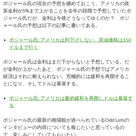
ポジャール氏の現在の予想を纏めておこう。アメリカの政
策金利が5%まで上がることを去年の段階で予想していたポ
ジャール氏だが、金利は今後どうなってゆくのか？ ポジ
ャール氏の予想は以下の記事に書いてある。
ポジャール氏: アメリカは利下げしない、原油価格は150
ドルまで行く
ポジャール氏は金利はまだ下がらないと予想している。だ
が金利が上がったあと、ポジャール氏の予想ではアメリカ
経済はそれに耐えられない。究極的には緩和を再開するこ
とになり、そしてドルは暴落する。
ポジャール氏: アメリカは量的緩和を再開しドルは暴落す
る
ポジャール氏の最新の相場観が述べられているOdd Lotsの
インタビューの内容についても報じたいと思っているの
で、楽しみにしていてもらいたい。