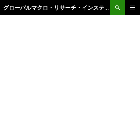
検
グローバルマクロ・リサーチ・インスティテュート
索
コ
メインメ
ン
ニュー
テ
ン
ツ
へ
ス
キ
ッ
プ