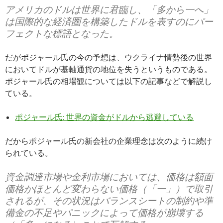
アメリカのドルは世界に君臨し、「多から一へ」
は国際的な経済圏を構築したドルを表すのにパー
フェクトな標語となった。
だがポジャール氏の今の予想は、ウクライナ情勢後の世界
においてドルが基軸通貨の地位を失うというものである。
ポジャール氏の相場観については以下の記事などで解説し
ている。
ポジャール氏: 世界の資金がドルから逃避している
だからポジャール氏の新会社の企業理念は次のように続け
られている。
資金調達市場や金利市場においては、価格は額面
価格かほとんど変わらない価格（「一」）で取引
されるが、その状況はバランスシートの制約や準
備金の不足やパニックによって価格が崩壊する