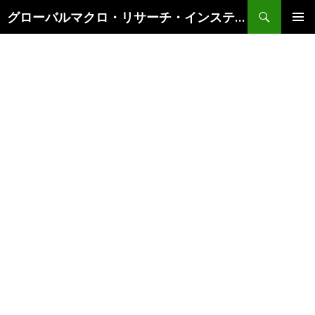
検
グローバルマクロ・リサーチ・インスティテュート
索
コ
メインメ
ン
ニュー
テ
ン
ツ
へ
ス
キ
ッ
プ