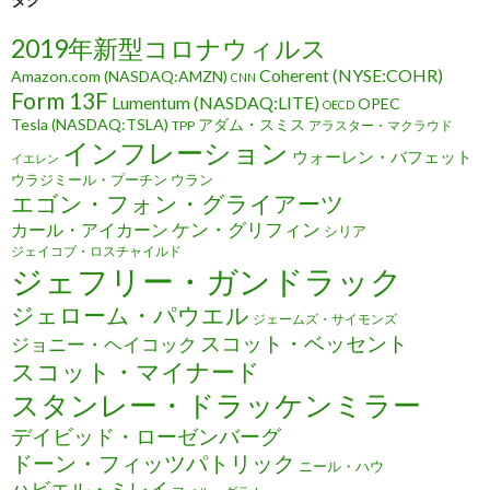
2019年新型コロナウィルス
Coherent (NYSE:COHR)
Amazon.com (NASDAQ:AMZN)
CNN
Form 13F
Lumentum (NASDAQ:LITE)
OPEC
OECD
Tesla (NASDAQ:TSLA)
アダム・スミス
TPP
アラスター・マクラウド
インフレーション
ウォーレン・バフェット
イエレン
ウラジミール・プーチン
ウラン
エゴン・フォン・グライアーツ
ケン・グリフィン
カール・アイカーン
シリア
ジェイコブ・ロスチャイルド
ジェフリー・ガンドラック
ジェローム・パウエル
ジェームズ・サイモンズ
スコット・ベッセント
ジョニー・ヘイコック
スコット・マイナード
スタンレー・ドラッケンミラー
デイビッド・ローゼンバーグ
ドーン・フィッツパトリック
ニール・ハウ
ハビエル・ミレイ