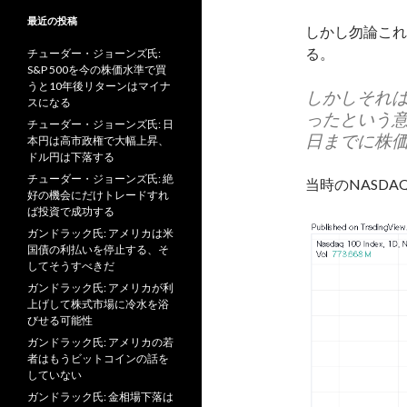
最近の投稿
しかし勿論これ
る。
チューダー・ジョーンズ氏:
S&P 500を今の株価水準で買
うと10年後リターンはマイナ
しかしそれは
スになる
ったという意
チューダー・ジョーンズ氏: 日
日までに株価
本円は高市政権で大幅上昇、
ドル円は下落する
チューダー・ジョーンズ氏: 絶
当時のNASD
好の機会にだけトレードすれ
ば投資で成功する
ガンドラック氏: アメリカは米
国債の利払いを停止する、そ
してそうすべきだ
ガンドラック氏: アメリカが利
上げして株式市場に冷水を浴
びせる可能性
ガンドラック氏: アメリカの若
者はもうビットコインの話を
していない
ガンドラック氏: 金相場下落は