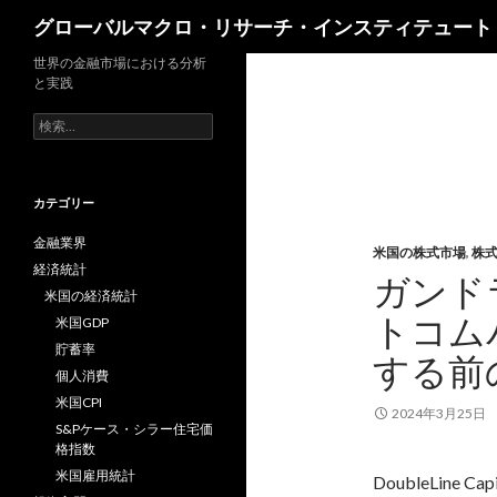
検
グローバルマクロ・リサーチ・インスティテュート
索
世界の金融市場における分析
と実践
検
索:
カテゴリー
金融業界
米国の株式市場
,
株
経済統計
ガンド
米国の経済統計
トコム
米国GDP
貯蓄率
する前
個人消費
米国CPI
2024年3月25日
S&Pケース・シラー住宅価
格指数
米国雇用統計
DoubleLin