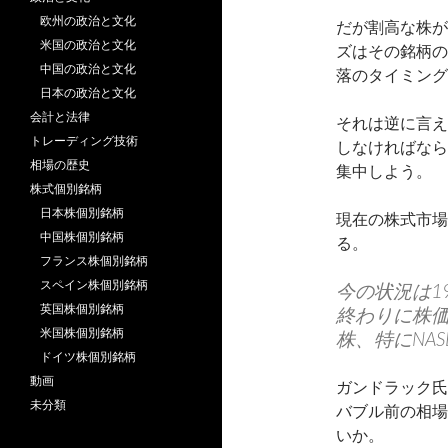
欧州の政治と文化
だが割高な株が
米国の政治と文化
ズはその銘柄の
中国の政治と文化
落のタイミング
日本の政治と文化
会計と法律
それは逆に言え
トレーディング技術
しなければなら
相場の歴史
集中しよう。
株式個別銘柄
日本株個別銘柄
現在の株式市場
中国株個別銘柄
る。
フランス株個別銘柄
スペイン株個別銘柄
今の状況は1
英国株個別銘柄
終わりに株
米国株個別銘柄
株、特にNA
ドイツ株個別銘柄
動画
ガンドラック氏
未分類
バブル前の相場
いか。