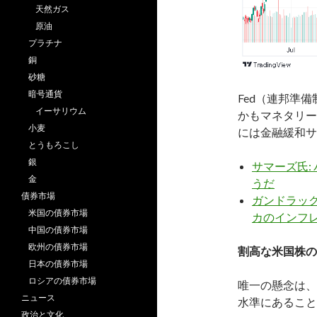
天然ガス
原油
プラチナ
銅
砂糖
暗号通貨
Fed（連邦準
イーサリウム
かもマネタリー
小麦
には金融緩和サ
とうもろこし
銀
サマーズ氏:
金
うだ
債券市場
ガンドラック
米国の債券市場
カのインフ
中国の債券市場
欧州の債券市場
割高な米国株の
日本の債券市場
ロシアの債券市場
唯一の懸念は、
ニュース
水準にあること
政治と文化