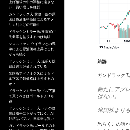
上げ相場の中の調整に過ぎな
い、買い増しを推奨
ガンドラック氏: 株価下落の原
因は原油価格高騰によるアメ
リカ利上げの可能性
ドラッケンミラー氏: 投資家が
失業率を監視するのは無駄
ソロスファンド: イランとの戦
争による原油価格上昇はこれ
からも続く
結論
ドラッケンミラー氏: 逆張り投
資は過大評価されている
米国版アベノミクスによるド
ガンドラック氏
ル下落で銅価格は上昇するの
か？
新たにアグ
ドラッケンミラー氏: ドル下落
はない。
で買うべきはゴールドよりも
銅
ドラッケンミラー氏: ドルの価
米国株より
値は勝手に下がってゆく、AI
銘柄はバブル、日本株は買い
恐らくこの話か
ガンドラック氏: ゴールドの上