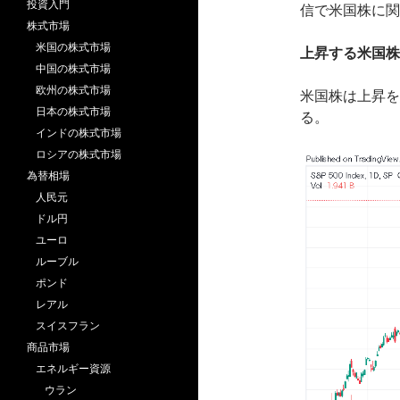
投資入門
信で米国株に関
株式市場
米国の株式市場
上昇する米国株
中国の株式市場
欧州の株式市場
米国株は上昇を
日本の株式市場
る。
インドの株式市場
ロシアの株式市場
為替相場
人民元
ドル円
ユーロ
ルーブル
ポンド
レアル
スイスフラン
商品市場
エネルギー資源
ウラン