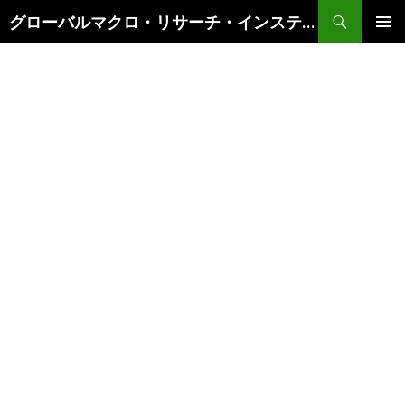
検
グローバルマクロ・リサーチ・インスティテュート
索
コ
メインメ
ン
ニュー
テ
ン
ツ
へ
ス
キ
ッ
プ