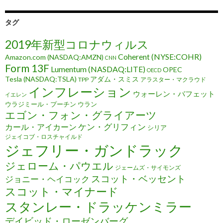
タグ
2019年新型コロナウィルス
Coherent (NYSE:COHR)
Amazon.com (NASDAQ:AMZN)
CNN
Form 13F
Lumentum (NASDAQ:LITE)
OPEC
OECD
Tesla (NASDAQ:TSLA)
アダム・スミス
TPP
アラスター・マクラウド
インフレーション
ウォーレン・バフェット
イエレン
ウラジミール・プーチン
ウラン
エゴン・フォン・グライアーツ
ケン・グリフィン
カール・アイカーン
シリア
ジェイコブ・ロスチャイルド
ジェフリー・ガンドラック
ジェローム・パウエル
ジェームズ・サイモンズ
スコット・ベッセント
ジョニー・ヘイコック
スコット・マイナード
スタンレー・ドラッケンミラー
デイビッド・ローゼンバーグ