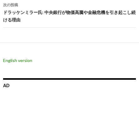
ビ
次の投稿
ドラッケンミラー氏: 中央銀行が物価高騰や金融危機を引き起こし続
ゲ
ける理由
ー
シ
ョ
ン
English version
AD