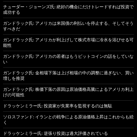
チューダー・ジョーンズ氏: 絶好の機会にだけトレードすれば投資で
成功する
ガンドラック氏: アメリカは米国債の利払いを停止する、そしてそう
すべきだ
ガンドラック氏: アメリカが利上げして株式市場に冷水を浴びせる可
能性
ガンドラック氏: アメリカの若者はもうビットコインの話をしていな
い
ガンドラック氏: 金相場下落は上げ相場の中の調整に過ぎない、買い
増しを推奨
ガンドラック氏: 株価下落の原因は原油価格高騰によるアメリカ利上
げの可能性
ドラッケンミラー氏: 投資家が失業率を監視するのは無駄
ソロスファンド: イランとの戦争による原油価格上昇はこれからも続
く
ドラッケンミラー氏: 逆張り投資は過大評価されている