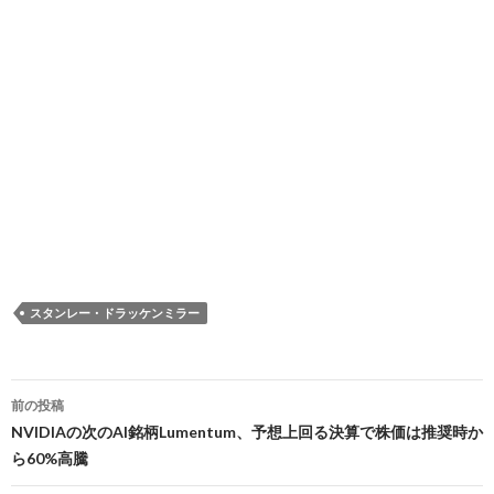
スタンレー・ドラッケンミラー
投
前の投稿
稿
NVIDIAの次のAI銘柄Lumentum、予想上回る決算で株価は推奨時か
ら60%高騰
ナ