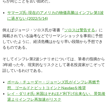
らが同じことを言い始めた。
サマーズ氏: 現在のアメリカの物価高騰はインフレ第1波
に過ぎない (2022/5/14)
例えばジョージ・ソロス氏が著書『
ソロスは警告する
』に
掲載されている論考などでリーマンショックを事前に予想
していたように、経済危機はかなり早い段階から予想でき
るものである。
そしてインフレ第2波シナリオについては、筆者の指摘から
3年経った今、現実的なリスクとして著名投資家がこぞって
話しているわけである。
ポール・チューダー・ジョーンズ氏がインフレ再燃予
想、ゴールドとビットコインとNasdaqを推奨
レイ・ダリオ氏: 米国はそれほど利下げ出来ない、景気後
退よりインフレ再加速がリスク