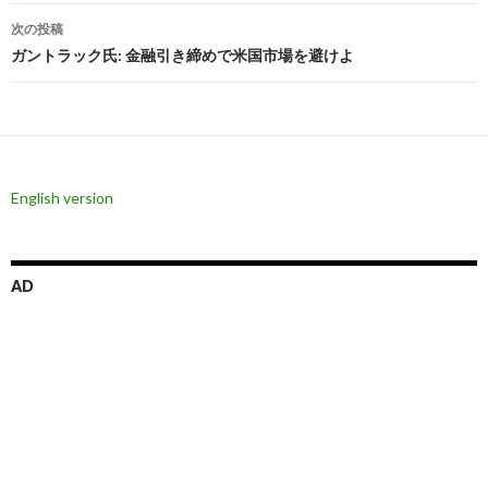
ナ
次の投稿
ビ
ガントラック氏: 金融引き締めで米国市場を避けよ
ゲ
ー
シ
English version
ョ
ン
AD