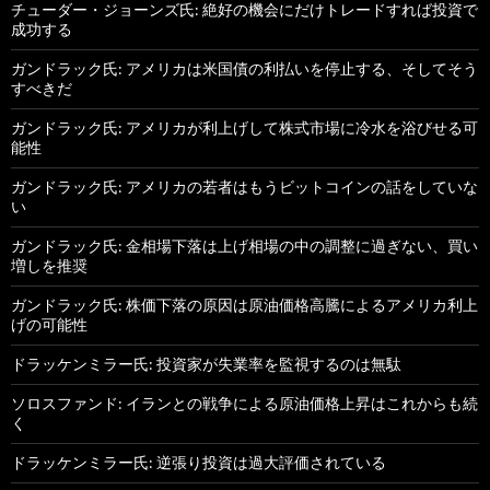
チューダー・ジョーンズ氏: 絶好の機会にだけトレードすれば投資で
成功する
ガンドラック氏: アメリカは米国債の利払いを停止する、そしてそう
すべきだ
ガンドラック氏: アメリカが利上げして株式市場に冷水を浴びせる可
能性
ガンドラック氏: アメリカの若者はもうビットコインの話をしていな
い
ガンドラック氏: 金相場下落は上げ相場の中の調整に過ぎない、買い
増しを推奨
ガンドラック氏: 株価下落の原因は原油価格高騰によるアメリカ利上
げの可能性
ドラッケンミラー氏: 投資家が失業率を監視するのは無駄
ソロスファンド: イランとの戦争による原油価格上昇はこれからも続
く
ドラッケンミラー氏: 逆張り投資は過大評価されている