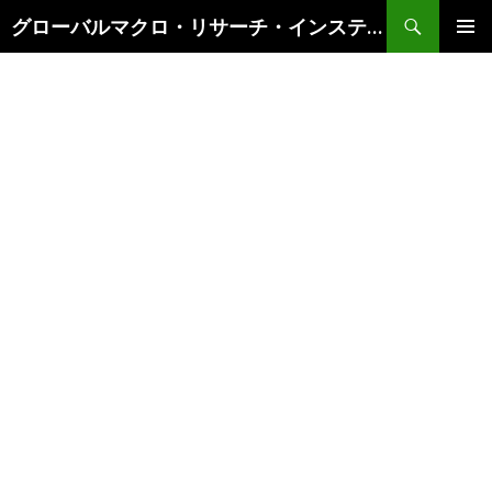
検
グローバルマクロ・リサーチ・インスティテュート
索
コ
メインメ
ン
ニュー
テ
ン
ツ
へ
ス
キ
ッ
プ