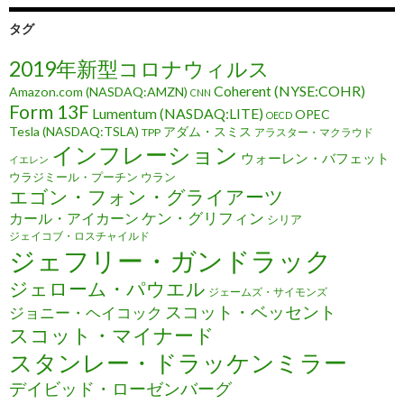
タグ
2019年新型コロナウィルス
Coherent (NYSE:COHR)
Amazon.com (NASDAQ:AMZN)
CNN
Form 13F
Lumentum (NASDAQ:LITE)
OPEC
OECD
Tesla (NASDAQ:TSLA)
アダム・スミス
TPP
アラスター・マクラウド
インフレーション
ウォーレン・バフェット
イエレン
ウラジミール・プーチン
ウラン
エゴン・フォン・グライアーツ
ケン・グリフィン
カール・アイカーン
シリア
ジェイコブ・ロスチャイルド
ジェフリー・ガンドラック
ジェローム・パウエル
ジェームズ・サイモンズ
スコット・ベッセント
ジョニー・ヘイコック
スコット・マイナード
スタンレー・ドラッケンミラー
デイビッド・ローゼンバーグ