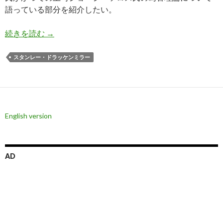
語っている部分を紹介したい。
ドラッケンミラー氏: 誰もソロス氏の為替理論を
続きを読む
→
スタンレー・ドラッケンミラー
English version
AD