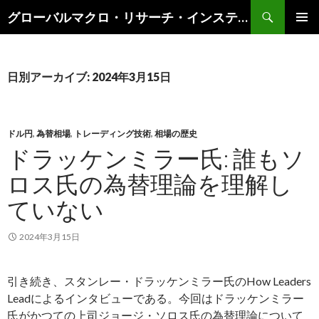
検
グローバルマクロ・リサーチ・インスティテュート
索
コ
メインメ
ン
ニュー
テ
ン
日別アーカイブ: 2024年3月15日
ツ
へ
ス
キ
ドル円
,
為替相場
,
トレーディング技術
,
相場の歴史
ッ
ドラッケンミラー氏: 誰もソ
プ
ロス氏の為替理論を理解し
ていない
2024年3月15日
引き続き、スタンレー・ドラッケンミラー氏のHow Leaders
Leadによるインタビューである。今回はドラッケンミラー
氏がかつての上司ジョージ・ソロス氏の為替理論について