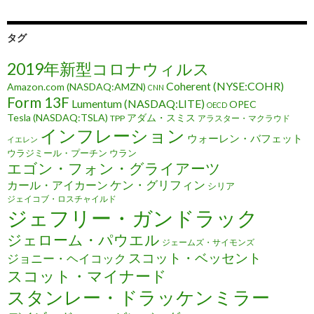
タグ
2019年新型コロナウィルス
Coherent (NYSE:COHR)
Amazon.com (NASDAQ:AMZN)
CNN
Form 13F
Lumentum (NASDAQ:LITE)
OPEC
OECD
Tesla (NASDAQ:TSLA)
アダム・スミス
TPP
アラスター・マクラウド
インフレーション
ウォーレン・バフェット
イエレン
ウラジミール・プーチン
ウラン
エゴン・フォン・グライアーツ
ケン・グリフィン
カール・アイカーン
シリア
ジェイコブ・ロスチャイルド
ジェフリー・ガンドラック
ジェローム・パウエル
ジェームズ・サイモンズ
スコット・ベッセント
ジョニー・ヘイコック
スコット・マイナード
スタンレー・ドラッケンミラー