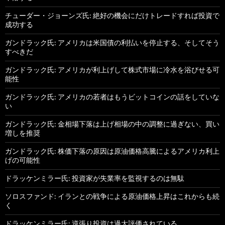
チューダー・ジョーンズ氏: 絶好の機会にだけトレードすれば投資で
成功する
ガンドラック氏: アメリカは米国債の利払いを停止する、そしてそう
すべきだ
ガンドラック氏: アメリカが利上げして株式市場に冷水を浴びせる可
能性
ガンドラック氏: アメリカの若者はもうビットコインの話をしていな
い
ガンドラック氏: 金相場下落は上げ相場の中の調整に過ぎない、買い
増しを推奨
ガンドラック氏: 株価下落の原因は原油価格高騰によるアメリカ利上
げの可能性
ドラッケンミラー氏: 投資家が失業率を監視するのは無駄
ソロスファンド: イランとの戦争による原油価格上昇はこれからも続
く
ドラッケンミラー氏: 逆張り投資は過大評価されている