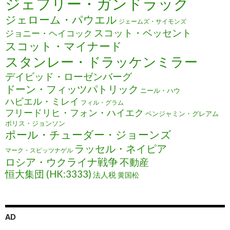
ジェフリー・ガンドラック
ジェローム・パウエル
ジェームズ・サイモンズ
スコット・ベッセント
ジョニー・ヘイコック
スコット・マイナード
スタンレー・ドラッケンミラー
デイビッド・ローゼンバーグ
ドーン・フィッツパトリック
ニール・ハウ
ハビエル・ミレイ
フィル・グラム
フリードリヒ・フォン・ハイエク
ベンジャミン・グレアム
ボリス・ジョンソン
ポール・チューダー・ジョーンズ
ラッセル・ネイピア
マーク・スピッツナゲル
ロシア・ウクライナ戦争
不動産
恒大集団 (HK:3333)
法人税
黄国松
AD