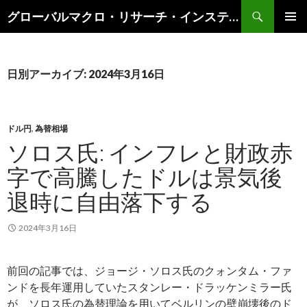
検
グローバルマクロ・リサーチ・インスティテュート
索
コ
メインメ
ン
ニュー
テ
ン
日別アーカイブ: 2024年3月16日
ツ
へ
ス
キ
ドル円
,
為替相場
ッ
ソロス氏: インフレと財政赤
プ
字で高騰したドルは景気後
退時に自由落下する
2024年3月16日
前回の記事では、ジョージ・ソロス氏のクォンタム・ファ
ンドを長年運用していたスタンレー・ドラッケンミラー氏
が、ソロス氏の為替理論を用いてベルリンの壁崩壊後のド