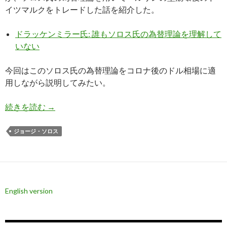
イツマルクをトレードした話を紹介した。
ドラッケンミラー氏: 誰もソロス氏の為替理論を理解して
いない
今回はこのソロス氏の為替理論をコロナ後のドル相場に適
用しながら説明してみたい。
ソロス氏: インフレと財政赤字で高騰したドルは
続きを読む
→
ジョージ・ソロス
English version