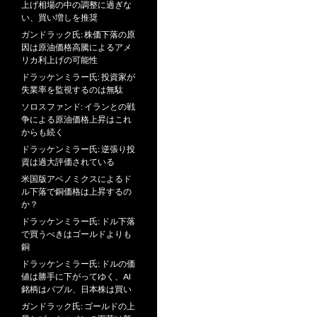
上げ相場の中の調整に過ぎな
い、買い増しを推奨
ガンドラック氏: 株価下落の原
因は原油価格高騰によるアメ
リカ利上げの可能性
ドラッケンミラー氏: 投資家が
失業率を監視するのは無駄
ソロスファンド: イランとの戦
争による原油価格上昇はこれ
からも続く
ドラッケンミラー氏: 逆張り投
資は過大評価されている
米国版アベノミクスによるド
ル下落で銅価格は上昇するの
か？
ドラッケンミラー氏: ドル下落
で買うべきはゴールドよりも
銅
ドラッケンミラー氏: ドルの価
値は勝手に下がってゆく、AI
銘柄はバブル、日本株は買い
ガンドラック氏: ゴールドの上