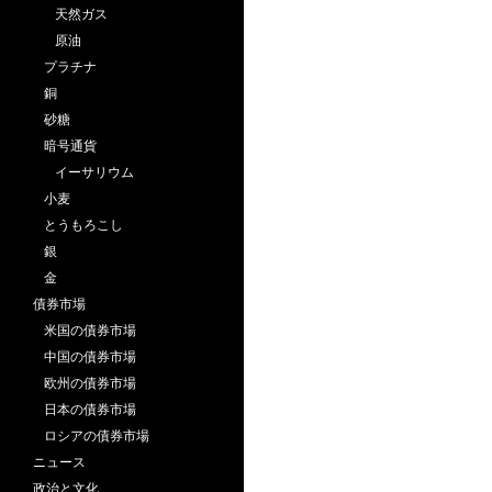
ー
天然ガス
原油
シ
プラチナ
ョ
銅
砂糖
ン
暗号通貨
イーサリウム
小麦
とうもろこし
銀
金
債券市場
米国の債券市場
中国の債券市場
欧州の債券市場
日本の債券市場
ロシアの債券市場
ニュース
政治と文化