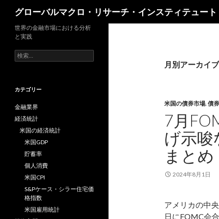
検
グローバルマクロ・リサーチ・インスティテュート
索
世界の金融市場における分析
と実践
検
索:
月別アーカイブ: 
カテゴリー
米国の債券市場
,
債
金融業界
7月FO
経済統計
米国の経済統計
げ示唆
米国GDP
まとめ
貯蓄率
個人消費
2024年8月1日
米国CPI
S&Pケース・シラー住宅価
格指数
アメリカの中央
米国雇用統計
日にFOMC会