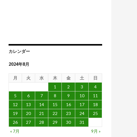
め
カレンダー
2024年8月
月
火
水
木
金
土
日
1
2
3
4
5
6
7
8
9
10
11
12
13
14
15
16
17
18
19
20
21
22
23
24
25
26
27
28
29
30
31
« 7月
9月 »