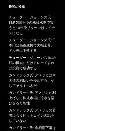
最近の投稿
チューダー・ジョーンズ氏:
S&P 500を今の株価水準で買
うと10年後リターンはマイナ
スになる
チューダー・ジョーンズ氏: 日
本円は高市政権で大幅上昇、
ドル円は下落する
チューダー・ジョーンズ氏: 絶
好の機会にだけトレードすれ
ば投資で成功する
ガンドラック氏: アメリカは米
国債の利払いを停止する、そ
してそうすべきだ
ガンドラック氏: アメリカが利
上げして株式市場に冷水を浴
びせる可能性
ガンドラック氏: アメリカの若
者はもうビットコインの話を
していない
ガンドラック氏: 金相場下落は