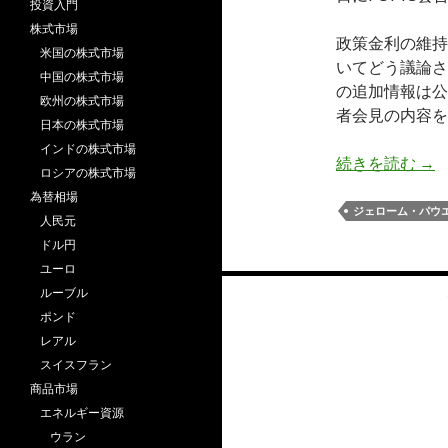
投資入門
株式市場
政策金利の維持
米国の株式市場
いてどう議論さ
中国の株式市場
の追加情報は公
欧州の株式市場
者会見の内容を
日本の株式市場
インドの株式市場
7月
続きを読む
→
ロシアの株式市場
為替相場
ジェローム・パウ
人民元
ドル円
ユーロ
投
ルーブル
ポンド
稿
レアル
ナ
スイスフラン
商品市場
ビ
エネルギー資源
ゲ
ウラン