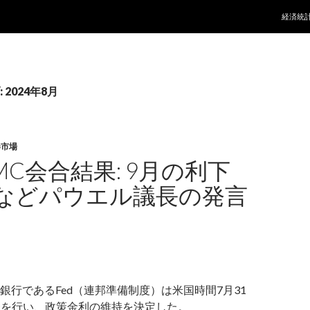
コンテ
経済統
2024年8月
券市場
MC会合結果: 9月の利下
などパウエル議長の発言
銀行であるFed（連邦準備制度）は米国時間7月31
合を行い、政策金利の維持を決定した。