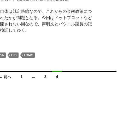
自体は既定路線なので、これからの金融政策につ
れたかが問題となる。今回はドットプロットなど
開されない回なので、声明文とパウエル議長の記
検証してゆく。
FOMC会合結果: 9月の利下げ示唆などパウエル議長の発言まと
エル
FED
FOMC
← 前へ
1
…
3
4