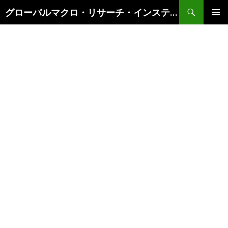
検
グローバルマクロ・リサーチ・インスティテュート
索
コ
メインメ
ン
ニュー
テ
ン
ツ
へ
ス
キ
ッ
プ