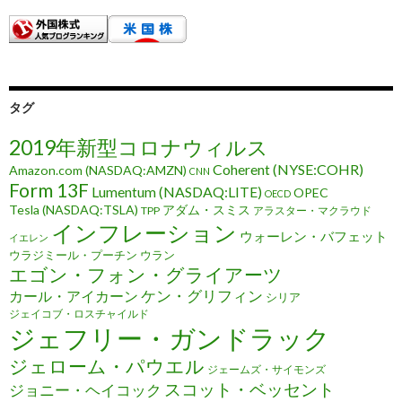
タグ
2019年新型コロナウィルス
Coherent (NYSE:COHR)
Amazon.com (NASDAQ:AMZN)
CNN
Form 13F
Lumentum (NASDAQ:LITE)
OPEC
OECD
Tesla (NASDAQ:TSLA)
アダム・スミス
TPP
アラスター・マクラウド
インフレーション
ウォーレン・バフェット
イエレン
ウラジミール・プーチン
ウラン
エゴン・フォン・グライアーツ
ケン・グリフィン
カール・アイカーン
シリア
ジェイコブ・ロスチャイルド
ジェフリー・ガンドラック
ジェローム・パウエル
ジェームズ・サイモンズ
スコット・ベッセント
ジョニー・ヘイコック