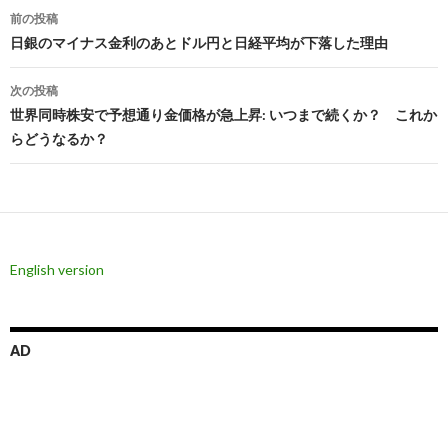
投
前の投稿
稿
日銀のマイナス金利のあとドル円と日経平均が下落した理由
ナ
次の投稿
ビ
世界同時株安で予想通り金価格が急上昇: いつまで続くか？ これか
らどうなるか？
ゲ
ー
シ
ョ
English version
ン
AD