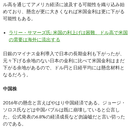
ル高を通じてアメリカ経済に波及する可能性を織り込み始
めており、懸念が更に大きくなれば米国金利は更に下がる
可能性もある。
ラリー・サマーズ氏: 米国の利上げは困難、ドル高で米国
の需要は海外に流出する
日銀のマイナス金利導入で日本の長期金利も下がったが、
元々下げる余地のない日本の金利に比べて米国金利はまだ
下がる余地があるので、ドル円と日経平均には懸念材料と
なるだろう。
中国株
2016年の懸念と言えばやはり中国経済である。ジョージ・
ソロス氏などは中国バブルは既に崩壊していると公言し
た。公式発表の6.8%の経済成長など勿論嘘だと言い切った
のである。