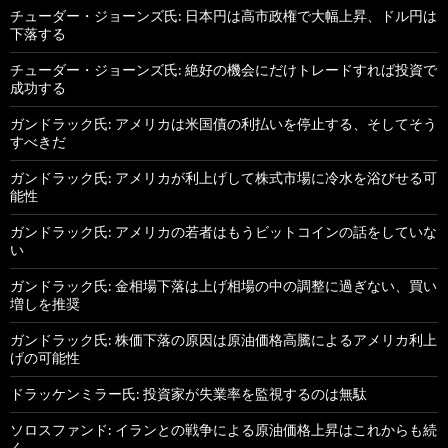
チューダー・ジョーンズ氏: 日本円は高市政権で大幅上昇、ドル円は
下落する
チューダー・ジョーンズ氏: 絶好の機会にだけトレードすれば投資で
成功する
ガンドラック氏: アメリカは米国債の利払いを停止する、そしてそう
すべきだ
ガンドラック氏: アメリカが利上げして株式市場に冷水を浴びせる可
能性
ガンドラック氏: アメリカの若者はもうビットコインの話をしていな
い
ガンドラック氏: 金相場下落は上げ相場の中の調整に過ぎない、買い
増しを推奨
ガンドラック氏: 株価下落の原因は原油価格高騰によるアメリカ利上
げの可能性
ドラッケンミラー氏: 投資家が失業率を監視するのは無駄
ソロスファンド: イランとの戦争による原油価格上昇はこれからも続
く