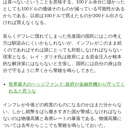
は喜べないということを意味する。100ドル余分に儲かった
としても100ドルの価値そのものが減っている可能性がある
からである。以前は100ドルで買えたものが200ドル出さな
ければ買えなくなる。
長らくデフレに慣れてしまった先進国の国民にはこの考え
方は馴染みにくいかもしれないが、インフレがこのまま続
くのであればそれは誰にとっても対処しなければならない
現実となる。レイ・ダリオ氏は政府による資金注入が根本
的な解決策にはならないと主張し、国民には自分の身は自
分で守るように早くから警鐘を鳴らしてきた。
世界最大のヘッジファンド: 政府が金融危機から守ってく
れると思うな
インフレが今後どの程度のものになるのかはまだ分からな
い。しかし紙幣をばら撒きすぎた国が警戒しなければなら
ないのは物価高騰と為替レートの暴落である。物価高騰に
ついては去年からここでも警鐘を鳴らしておいた。