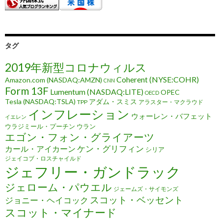
タグ
2019年新型コロナウィルス
Coherent (NYSE:COHR)
Amazon.com (NASDAQ:AMZN)
CNN
Form 13F
Lumentum (NASDAQ:LITE)
OPEC
OECD
Tesla (NASDAQ:TSLA)
アダム・スミス
TPP
アラスター・マクラウド
インフレーション
ウォーレン・バフェット
イエレン
ウラジミール・プーチン
ウラン
エゴン・フォン・グライアーツ
ケン・グリフィン
カール・アイカーン
シリア
ジェイコブ・ロスチャイルド
ジェフリー・ガンドラック
ジェローム・パウエル
ジェームズ・サイモンズ
スコット・ベッセント
ジョニー・ヘイコック
スコット・マイナード