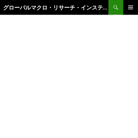
検
グローバルマクロ・リサーチ・インスティテュート
索
コ
メインメ
ン
ニュー
テ
ン
ツ
へ
ス
キ
ッ
プ