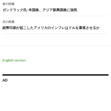
投
前の投稿
稿
ガンドラック氏: 米国株、アジア新興国株に強気
ナ
次の投稿
ビ
紙幣印刷が起こしたアメリカのインフレはドルを暴落させるか
ゲ
ー
シ
English version
ョ
ン
AD