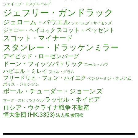
ジェイコブ・ロスチャイルド
ジェフリー・ガンドラック
ジェローム・パウエル
ジェームズ・サイモンズ
スコット・ベッセント
ジョニー・ヘイコック
スコット・マイナード
スタンレー・ドラッケンミラー
デイビッド・ローゼンバーグ
ドーン・フィッツパトリック
ニール・ハウ
ハビエル・ミレイ
フィル・グラム
フリードリヒ・フォン・ハイエク
ベンジャミン・グレアム
ボリス・ジョンソン
ポール・チューダー・ジョーンズ
ラッセル・ネイピア
マーク・スピッツナゲル
ロシア・ウクライナ戦争
不動産
恒大集団 (HK:3333)
法人税
黄国松