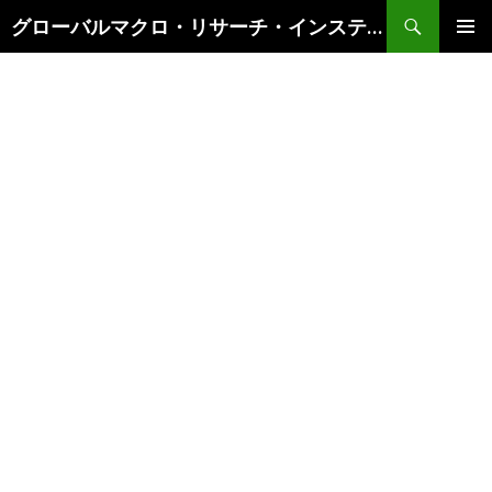
検
グローバルマクロ・リサーチ・インスティテュート
索
コ
メインメ
ン
ニュー
テ
ン
ツ
へ
ス
キ
ッ
プ