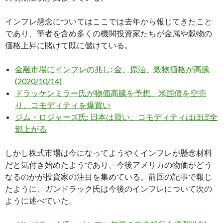
インフレ懸念についてはここでは去年から報じてきたこと
であり、筆者を含め多くの機関投資家たちが金属や穀物の
価格上昇に賭けて既に儲けている。
金融市場にインフレの兆し: 金、原油、穀物価格が高騰
(2020/10/14)
ドラッケンミラー氏が物価高騰を予想、米国債を空売
り、コモディティを爆買い
ジム・ロジャーズ氏: 日本は買い、コモディティはほぼ全
部上がる
しかし株式市場は今になってようやくインフレが懸念材料
だと気付き始めたようであり、今後アメリカの物価がどう
なるのかが投資家の注目を集めている。前回の記事で報じ
たように、ガンドラック氏は今後のインフレについて次の
ように述べていた。