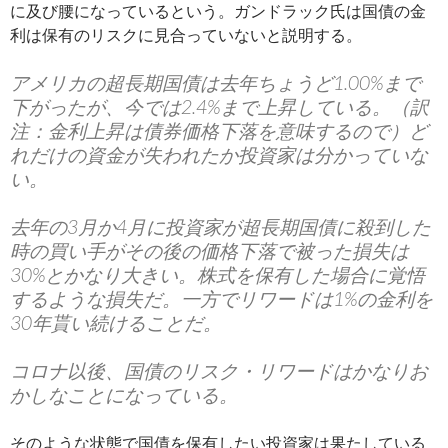
に及び腰になっているという。ガンドラック氏は国債の金
利は保有のリスクに見合っていないと説明する。
アメリカの超長期国債は去年ちょうど1.00%まで
下がったが、今では2.4%まで上昇している。（訳
注：金利上昇は債券価格下落を意味するので）ど
れだけの資金が失われたか投資家は分かっていな
い。
去年の3月か4月に投資家が超長期国債に殺到した
時の買い手がその後の価格下落で被った損失は
30%とかなり大きい。株式を保有した場合に覚悟
するような損失だ。一方でリワードは1%の金利を
30年貰い続けることだ。
コロナ以後、国債のリスク・リワードはかなりお
かしなことになっている。
そのような状態で国債を保有したい投資家は果たしている