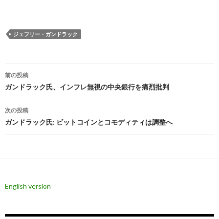
ジェフリー・ガンドラック
投
前の投稿
稿
ガンドラック氏、インフレ無視の中央銀行を痛烈批判
ナ
次の投稿
ビ
ガンドラック氏: ビットコインとコモディティは調整へ
ゲ
ー
シ
English version
ョ
ン