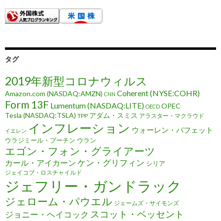
タグ
2019年新型コロナウィルス
Coherent (NYSE:COHR)
Amazon.com (NASDAQ:AMZN)
CNN
Form 13F
Lumentum (NASDAQ:LITE)
OPEC
OECD
Tesla (NASDAQ:TSLA)
アダム・スミス
TPP
アラスター・マクラウド
インフレーション
ウォーレン・バフェット
イエレン
ウラジミール・プーチン
ウラン
エゴン・フォン・グライアーツ
ケン・グリフィン
カール・アイカーン
シリア
ジェイコブ・ロスチャイルド
ジェフリー・ガンドラック
ジェローム・パウエル
ジェームズ・サイモンズ
スコット・ベッセント
ジョニー・ヘイコック