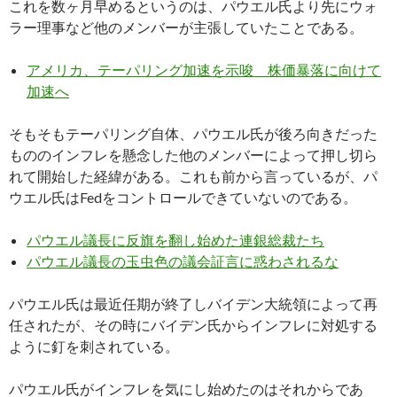
これを数ヶ月早めるというのは、パウエル氏より先にウォ
ラー理事など他のメンバーが主張していたことである。
アメリカ、テーパリング加速を示唆 株価暴落に向けて
加速へ
そもそもテーパリング自体、パウエル氏が後ろ向きだった
もののインフレを懸念した他のメンバーによって押し切ら
れて開始した経緯がある。これも前から言っているが、パ
ウエル氏はFedをコントロールできていないのである。
パウエル議長に反旗を翻し始めた連銀総裁たち
パウエル議長の玉虫色の議会証言に惑わされるな
パウエル氏は最近任期が終了しバイデン大統領によって再
任されたが、その時にバイデン氏からインフレに対処する
ように釘を刺されている。
パウエル氏がインフレを気にし始めたのはそれからであ