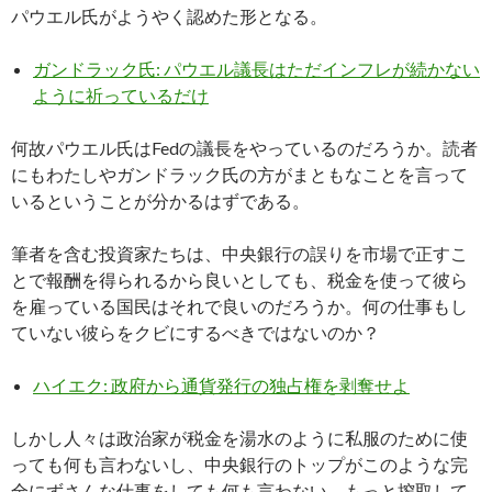
パウエル氏がようやく認めた形となる。
ガンドラック氏: パウエル議長はただインフレが続かない
ように祈っているだけ
何故パウエル氏はFedの議長をやっているのだろうか。読者
にもわたしやガンドラック氏の方がまともなことを言って
いるということが分かるはずである。
筆者を含む投資家たちは、中央銀行の誤りを市場で正すこ
とで報酬を得られるから良いとしても、税金を使って彼ら
を雇っている国民はそれで良いのだろうか。何の仕事もし
ていない彼らをクビにするべきではないのか？
ハイエク: 政府から通貨発行の独占権を剥奪せよ
しかし人々は政治家が税金を湯水のように私服のために使
っても何も言わないし、中央銀行のトップがこのような完
全にずさんな仕事をしても何も言わない。もっと搾取して