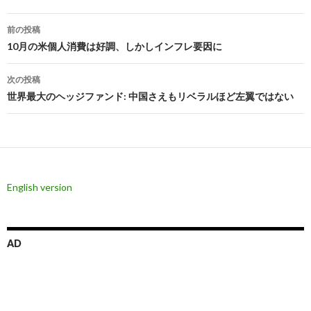
投
前の投稿
稿
10月の米個人消費は好調、しかしインフレ要因に
ナ
次の投稿
ビ
世界最大のヘッジファンド: 中国さえもリベラルほど左翼ではない
ゲ
ー
シ
English version
ョ
ン
AD