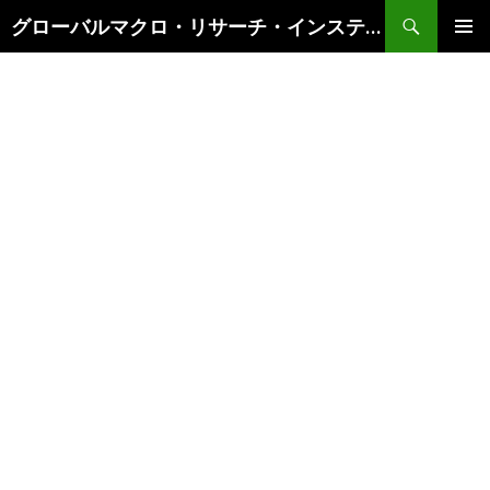
検
グローバルマクロ・リサーチ・インスティテュート
索
コ
メインメ
ン
ニュー
テ
ン
ツ
へ
ス
キ
ッ
プ