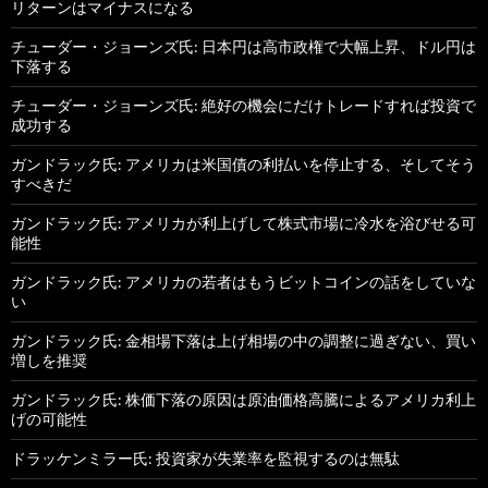
リターンはマイナスになる
チューダー・ジョーンズ氏: 日本円は高市政権で大幅上昇、ドル円は
下落する
チューダー・ジョーンズ氏: 絶好の機会にだけトレードすれば投資で
成功する
ガンドラック氏: アメリカは米国債の利払いを停止する、そしてそう
すべきだ
ガンドラック氏: アメリカが利上げして株式市場に冷水を浴びせる可
能性
ガンドラック氏: アメリカの若者はもうビットコインの話をしていな
い
ガンドラック氏: 金相場下落は上げ相場の中の調整に過ぎない、買い
増しを推奨
ガンドラック氏: 株価下落の原因は原油価格高騰によるアメリカ利上
げの可能性
ドラッケンミラー氏: 投資家が失業率を監視するのは無駄