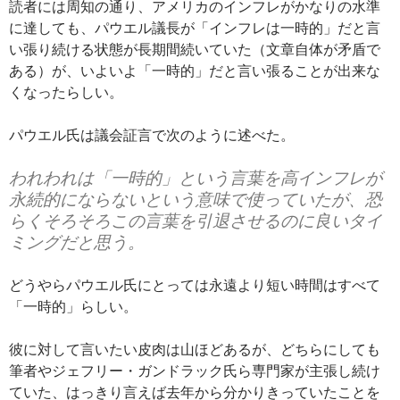
読者には周知の通り、アメリカのインフレがかなりの水準
に達しても、パウエル議長が「インフレは一時的」だと言
い張り続ける状態が長期間続いていた（文章自体が矛盾で
ある）が、いよいよ「一時的」だと言い張ることが出来な
くなったらしい。
パウエル氏は議会証言で次のように述べた。
われわれは「一時的」という言葉を高インフレが
永続的にならないという意味で使っていたが、恐
らくそろそろこの言葉を引退させるのに良いタイ
ミングだと思う。
どうやらパウエル氏にとっては永遠より短い時間はすべて
「一時的」らしい。
彼に対して言いたい皮肉は山ほどあるが、どちらにしても
筆者やジェフリー・ガンドラック氏ら専門家が主張し続け
ていた、はっきり言えば去年から分かりきっていたことを