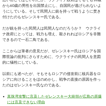
から60歳の男性を出国禁止にし、自国民が逃げられないよ
うにしている。そして民間人に銃を持って戦うように焚き
付けたのもゼレンスキー氏である。
だが銃を持った民間人は民間人なのだろうか？ ウクライ
ナ政府にとっては、戦力も増え、殺されればロシアを非難
できるので一石二鳥である。
ここからは筆者の意見だが、ゼレンスキー氏はロシアを国
際世論の批判にさらすために、ウクライナの民間人を意図
的に犠牲にしている。
以前にも述べたが、そもそもロシアの侵攻前に核兵器をロ
シアに向けることをほのめかし、戦争の直接の原因を作っ
たのはゼレンスキー氏なのである。
真珠湾攻撃に言及したゼレンスキー大統領が広島の原爆
には言及できない理由