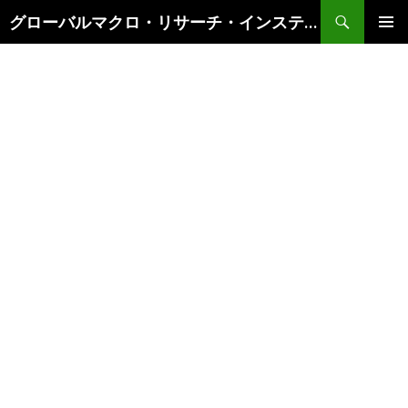
検
グローバルマクロ・リサーチ・インスティテュート
索
コ
メインメ
ン
ニュー
テ
ン
ツ
へ
ス
キ
ッ
プ