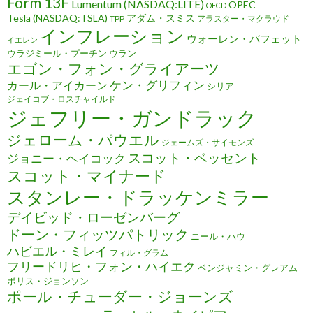
Form 13F
Lumentum (NASDAQ:LITE)
OPEC
OECD
Tesla (NASDAQ:TSLA)
アダム・スミス
TPP
アラスター・マクラウド
インフレーション
ウォーレン・バフェット
イエレン
ウラジミール・プーチン
ウラン
エゴン・フォン・グライアーツ
ケン・グリフィン
カール・アイカーン
シリア
ジェイコブ・ロスチャイルド
ジェフリー・ガンドラック
ジェローム・パウエル
ジェームズ・サイモンズ
スコット・ベッセント
ジョニー・ヘイコック
スコット・マイナード
スタンレー・ドラッケンミラー
デイビッド・ローゼンバーグ
ドーン・フィッツパトリック
ニール・ハウ
ハビエル・ミレイ
フィル・グラム
フリードリヒ・フォン・ハイエク
ベンジャミン・グレアム
ボリス・ジョンソン
ポール・チューダー・ジョーンズ