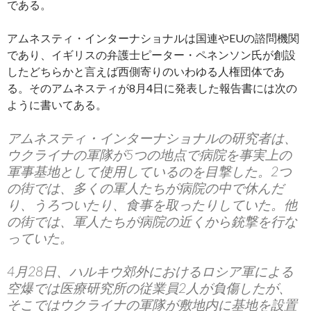
である。
アムネスティ・インターナショナルは国連やEUの諮問機関
であり、イギリスの弁護士ピーター・ペネンソン氏が創設
したどちらかと言えば西側寄りのいわゆる人権団体であ
る。そのアムネスティが8月4日に発表した報告書には次の
ように書いてある。
アムネスティ・インターナショナルの研究者は、
ウクライナの軍隊が5つの地点で病院を事実上の
軍事基地として使用しているのを目撃した。2つ
の街では、多くの軍人たちが病院の中で休んだ
り、うろついたり、食事を取ったりしていた。他
の街では、軍人たちが病院の近くから銃撃を行な
っていた。
4月28日、ハルキウ郊外におけるロシア軍による
空爆では医療研究所の従業員2人が負傷したが、
そこではウクライナの軍隊が敷地内に基地を設置