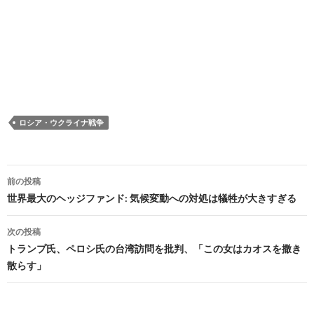
ロシア・ウクライナ戦争
投
前の投稿
稿
世界最大のヘッジファンド: 気候変動への対処は犠牲が大きすぎる
ナ
次の投稿
ビ
トランプ氏、ペロシ氏の台湾訪問を批判、「この女はカオスを撒き
散らす」
ゲ
ー