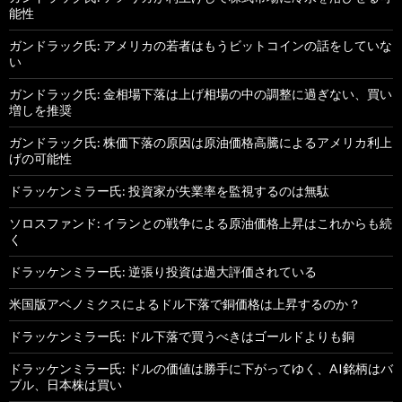
能性
ガンドラック氏: アメリカの若者はもうビットコインの話をしていな
い
ガンドラック氏: 金相場下落は上げ相場の中の調整に過ぎない、買い
増しを推奨
ガンドラック氏: 株価下落の原因は原油価格高騰によるアメリカ利上
げの可能性
ドラッケンミラー氏: 投資家が失業率を監視するのは無駄
ソロスファンド: イランとの戦争による原油価格上昇はこれからも続
く
ドラッケンミラー氏: 逆張り投資は過大評価されている
米国版アベノミクスによるドル下落で銅価格は上昇するのか？
ドラッケンミラー氏: ドル下落で買うべきはゴールドよりも銅
ドラッケンミラー氏: ドルの価値は勝手に下がってゆく、AI銘柄はバ
ブル、日本株は買い