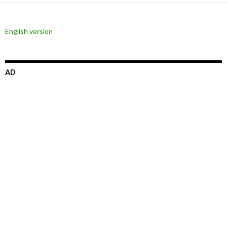
シ
ョ
English version
ン
AD