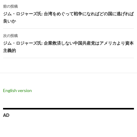
投
前の投稿
稿
ジム・ロジャーズ氏: 台湾をめぐって戦争になればどの国に逃げれば
良いか
ナ
ビ
次の投稿
ジム・ロジャーズ氏: 企業救済しない中国共産党はアメリカより資本
ゲ
主義的
ー
シ
ョ
ン
English version
AD