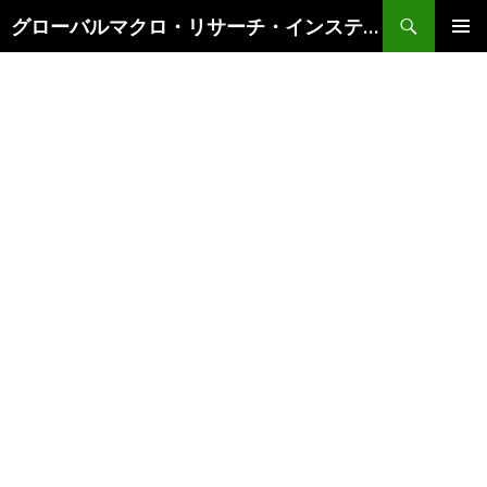
検
グローバルマクロ・リサーチ・インスティテュート
索
コ
メインメ
ン
ニュー
テ
ン
ツ
へ
ス
キ
ッ
プ