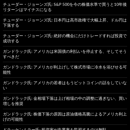
チューダー・ジョーンズ氏: S&P 500を今の株価水準で買うと10年後
リターンはマイナスになる
チューダー・ジョーンズ氏: 日本円は高市政権で大幅上昇、ドル円は
下落する
チューダー・ジョーンズ氏: 絶好の機会にだけトレードすれば投資で
成功する
ガンドラック氏: アメリカは米国債の利払いを停止する、そしてそう
すべきだ
ガンドラック氏: アメリカが利上げして株式市場に冷水を浴びせる可
能性
ガンドラック氏: アメリカの若者はもうビットコインの話をしていな
い
ガンドラック氏: 金相場下落は上げ相場の中の調整に過ぎない、買い
増しを推奨
ガンドラック氏: 株価下落の原因は原油価格高騰によるアメリカ利上
げの可能性
ドラッケンミラー氏: 投資家が失業率を監視するのは無駄