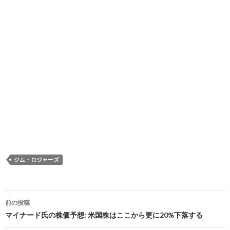
ジム・ロジャーズ
投
前の投稿
稿
マイナード氏の株価予想: 米国株はここから更に20%下落する