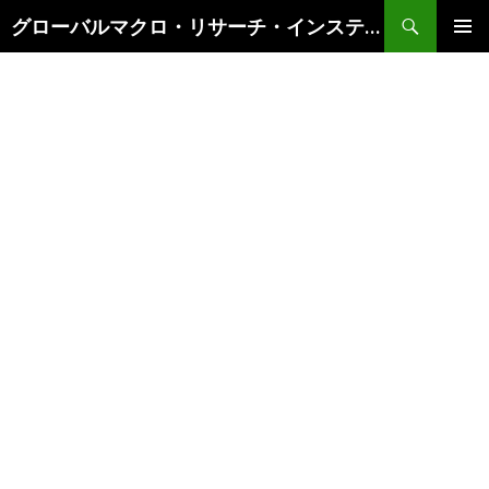
検
グローバルマクロ・リサーチ・インスティテュート
索
コ
メインメ
ン
ニュー
テ
ン
ツ
へ
ス
キ
ッ
プ