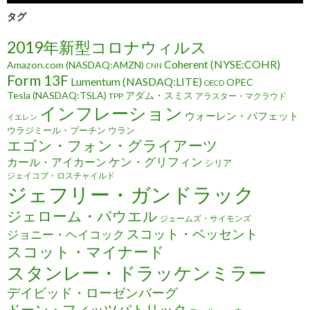
タグ
2019年新型コロナウィルス
Coherent (NYSE:COHR)
Amazon.com (NASDAQ:AMZN)
CNN
Form 13F
Lumentum (NASDAQ:LITE)
OPEC
OECD
Tesla (NASDAQ:TSLA)
アダム・スミス
TPP
アラスター・マクラウド
インフレーション
ウォーレン・バフェット
イエレン
ウラジミール・プーチン
ウラン
エゴン・フォン・グライアーツ
ケン・グリフィン
カール・アイカーン
シリア
ジェイコブ・ロスチャイルド
ジェフリー・ガンドラック
ジェローム・パウエル
ジェームズ・サイモンズ
スコット・ベッセント
ジョニー・ヘイコック
スコット・マイナード
スタンレー・ドラッケンミラー
デイビッド・ローゼンバーグ
ドーン・フィッツパトリック