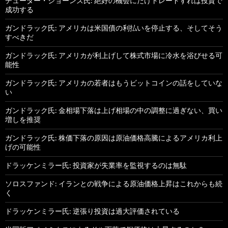
チューダー・ジョーンズ氏: 絶好の機会にだけトレードすれば投資で
成功する
ガンドラック氏: アメリカは米国債の利払いを停止する、そしてそう
すべきだ
ガンドラック氏: アメリカが利上げして株式市場に冷水を浴びせる可
能性
ガンドラック氏: アメリカの若者はもうビットコインの話をしていな
い
ガンドラック氏: 金相場下落は上げ相場の中の調整に過ぎない、買い
増しを推奨
ガンドラック氏: 株価下落の原因は原油価格高騰によるアメリカ利上
げの可能性
ドラッケンミラー氏: 投資家が失業率を監視するのは無駄
ソロスファンド: イランとの戦争による原油価格上昇はこれからも続
く
ドラッケンミラー氏: 逆張り投資は過大評価されている