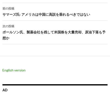
投
前の投稿
稿
サマーズ氏: アメリカは中国に高説を垂れるべきではない
ナ
次の投稿
ビ
ポールソン氏、製薬会社を残して米国株を大量売却、原油下落も予
想か
ゲ
ー
シ
ョ
English version
ン
AD