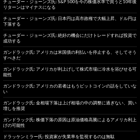
チューダー・ジョーンズ氏: S&P 500を今の株価水準で買うと10年後
リターンはマイナスになる
チューダー・ジョーンズ氏: 日本円は高市政権で大幅上昇、ドル円は
下落する
チューダー・ジョーンズ氏: 絶好の機会にだけトレードすれば投資で
成功する
ガンドラック氏: アメリカは米国債の利払いを停止する、そしてそう
すべきだ
ガンドラック氏: アメリカが利上げして株式市場に冷水を浴びせる可
能性
ガンドラック氏: アメリカの若者はもうビットコインの話をしていな
い
ガンドラック氏: 金相場下落は上げ相場の中の調整に過ぎない、買い
増しを推奨
ガンドラック氏: 株価下落の原因は原油価格高騰によるアメリカ利上
げの可能性
ドラッケンミラー氏: 投資家が失業率を監視するのは無駄