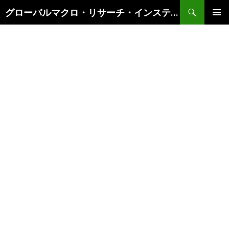
検
グローバルマクロ・リサーチ・インスティテュート
索
コ
メインメ
ン
ニュー
テ
ン
ツ
へ
ス
キ
ッ
プ