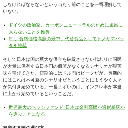
しなければならないという当たり前のことを一番理解して
いない。
ドイツの政治家、カーボンニュートラルのために風呂に
入らないことを推奨
EU、食料価格高騰の最中、代替食品としてトノサマバッ
タを推奨
そして日本は国の莫大な借金を破綻させない代わりに国民
が大量に保有する日本円の価値がなくなるシナリオが現実
味を帯びてきた。短期的にはドル円はピークだが、長期的
にはこれは不可避のシナリオだということにようやく人々
が気付き始めている。一番まずいのは、インフレ率が本当
に上がり始めているということだ。
世界最大のヘッジファンド: 日本は金利高騰か通貨暴落か
を選ぶことになる
投資する国の選び方