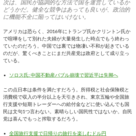
次は、国民が協調的な方法で国を運営しているか
どうかだ。健全な競争はあっても良いが、政治的
に機能不全に陥ってはいけない。
アメリカは恐らく、2016年にトランプ氏かクリントン氏か
で喧嘩をして別れた夫婦が大量発生した時点でもう終わっ
ていたのだろう。中国では裏では物凄い不和が起きている
のだが、驚くべきことにまだ共産党は政府として成り立っ
ている。
ソロス氏: 中国不動産バブル崩壊で習近平は失脚へ
この点日本は条件を満たすだろう。所得税と社会保険税と
消費税で収入の半分以上を天引きされ、東京五輪や全国旅
行支援や短期トレーダーへの給付金などに使い込んでも国
民は文句1つ言わない。素晴らしい国民性ではないか。自民
党は喜んでもっと搾取するだろう。
全国旅行支援で日帰りの旅行を楽しむドル円