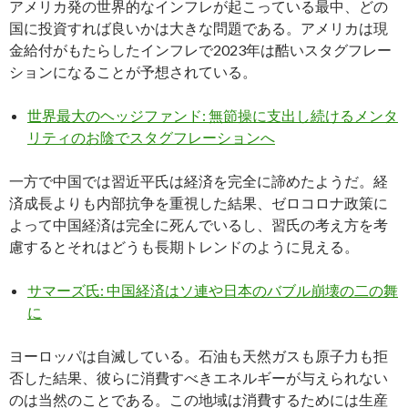
アメリカ発の世界的なインフレが起こっている最中、どの
国に投資すれば良いかは大きな問題である。アメリカは現
金給付がもたらしたインフレで2023年は酷いスタグフレー
ションになることが予想されている。
世界最大のヘッジファンド: 無節操に支出し続けるメンタ
リティのお陰でスタグフレーションへ
一方で中国では習近平氏は経済を完全に諦めたようだ。経
済成長よりも内部抗争を重視した結果、ゼロコロナ政策に
よって中国経済は完全に死んでいるし、習氏の考え方を考
慮するとそれはどうも長期トレンドのように見える。
サマーズ氏: 中国経済はソ連や日本のバブル崩壊の二の舞
に
ヨーロッパは自滅している。石油も天然ガスも原子力も拒
否した結果、彼らに消費すべきエネルギーが与えられない
のは当然のことである。この地域は消費するためには生産