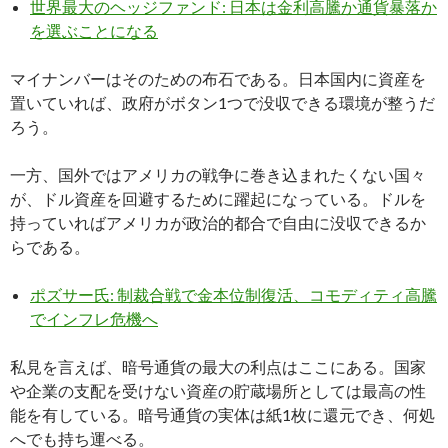
世界最大のヘッジファンド: 日本は金利高騰か通貨暴落か
を選ぶことになる
マイナンバーはそのための布石である。日本国内に資産を
置いていれば、政府がボタン1つで没収できる環境が整うだ
ろう。
一方、国外ではアメリカの戦争に巻き込まれたくない国々
が、ドル資産を回避するために躍起になっている。ドルを
持っていればアメリカが政治的都合で自由に没収できるか
らである。
ポズサー氏: 制裁合戦で金本位制復活、コモディティ高騰
でインフレ危機へ
私見を言えば、暗号通貨の最大の利点はここにある。国家
や企業の支配を受けない資産の貯蔵場所としては最高の性
能を有している。暗号通貨の実体は紙1枚に還元でき、何処
へでも持ち運べる。