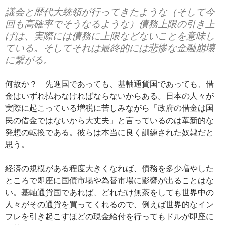
議会と歴代大統領が行ってきたような（そして今
回も高確率でそうなるような）債務上限の引き上
げは、実際には債務に上限などないことを意味し
ている。そしてそれは最終的には悲惨な金融崩壊
に繋がる。
何故か？ 先進国であっても、基軸通貨国であっても、借
金はいずれ払わなければならないからある。日本の人々が
実際に起こっている増税に苦しみながら「政府の借金は国
民の借金ではないから大丈夫」と言っているのは革新的な
発想の転換である。彼らは本当に良く訓練された奴隷だと
思う。
経済の規模がある程度大きくなれば、債務を多少増やした
ところで即座に国債市場や為替市場に影響が出ることはな
い。基軸通貨国であれば、どれだけ無茶をしても世界中の
人々がその通貨を買ってくれるので、例えば世界的なイン
フレを引き起こすほどの現金給付を行ってもドルが即座に