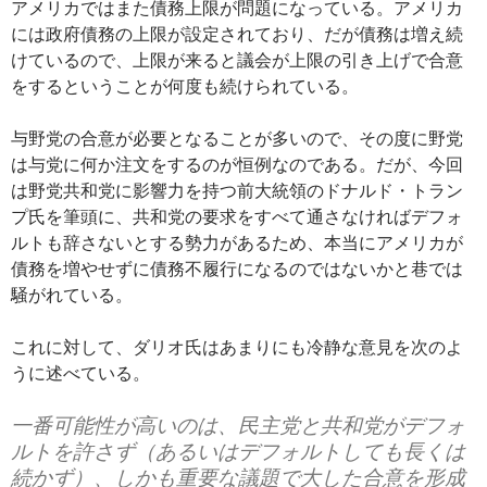
アメリカではまた債務上限が問題になっている。アメリカ
には政府債務の上限が設定されており、だが債務は増え続
けているので、上限が来ると議会が上限の引き上げで合意
をするということが何度も続けられている。
与野党の合意が必要となることが多いので、その度に野党
は与党に何か注文をするのが恒例なのである。だが、今回
は野党共和党に影響力を持つ前大統領のドナルド・トラン
プ氏を筆頭に、共和党の要求をすべて通さなければデフォ
ルトも辞さないとする勢力があるため、本当にアメリカが
債務を増やせずに債務不履行になるのではないかと巷では
騒がれている。
これに対して、ダリオ氏はあまりにも冷静な意見を次のよ
うに述べている。
一番可能性が高いのは、民主党と共和党がデフォ
ルトを許さず（あるいはデフォルトしても長くは
続かず）、しかも重要な議題で大した合意を形成