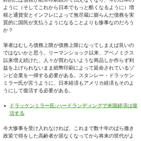
ように（そしてこれから日本でもっと酷くなるように）増
税と通貨安とインフレによって無尽蔵に膨らんだ債務を実
質的に国民が支払うようになることよりも惨事なのだろう
か？
筆者はむしろ債務上限が債務上限になってしまえば良いの
ではないかと思う。リーマンショック以来、アベノミクス
以来増え続けた、人々が買わないような商品しか作らず利
益を上げられないまま紙幣印刷によって延命されているゾ
ンビ企業を一掃する必要がある。スタンレー・ドラッケン
ミラー氏が言うように、日本経済もアメリカ経済もそのよ
うにして復活する必要がある。
ドラッケンミラー氏: ハードランディングで米国経済は復
活する
今大惨事を受け入れなければ、これまで数十年のばら撒き
政策で得をした高齢者が居なくなってから将来の世代がよ