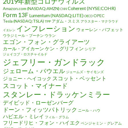
2019年新型コロナウィルス
Coherent (NYSE:COHR)
Amazon.com (NASDAQ:AMZN)
CNN
Form 13F
Lumentum (NASDAQ:LITE)
OPEC
OECD
Tesla (NASDAQ:TSLA)
アダム・スミス
TPP
アラスター・マクラウド
インフレーション
ウォーレン・バフェット
イエレン
ウラジミール・プーチン
ウラン
エゴン・フォン・グライアーツ
ケン・グリフィン
カール・アイカーン
シリア
ジェイコブ・ロスチャイルド
ジェフリー・ガンドラック
ジェローム・パウエル
ジェームズ・サイモンズ
スコット・ベッセント
ジョニー・ヘイコック
スコット・マイナード
スタンレー・ドラッケンミラー
デイビッド・ローゼンバーグ
ドーン・フィッツパトリック
ニール・ハウ
ハビエル・ミレイ
フィル・グラム
フリードリヒ・フォン・ハイエク
ベンジャミン・グレアム