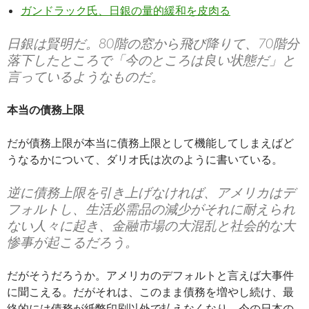
ガンドラック氏、日銀の量的緩和を皮肉る
日銀は賢明だ。80階の窓から飛び降りて、70階分
落下したところで「今のところは良い状態だ」と
言っているようなものだ。
本当の債務上限
だが債務上限が本当に債務上限として機能してしまえばど
うなるかについて、ダリオ氏は次のように書いている。
逆に債務上限を引き上げなければ、アメリカはデ
フォルトし、生活必需品の減少がそれに耐えられ
ない人々に起き、金融市場の大混乱と社会的な大
惨事が起こるだろう。
だがそうだろうか。アメリカのデフォルトと言えば大事件
に聞こえる。だがそれは、このまま債務を増やし続け、最
終的には債務が紙幣印刷以外で払えなくなり、今の日本の