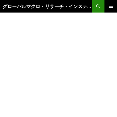
検
グローバルマクロ・リサーチ・インスティテュート
索
コ
メインメ
ン
ニュー
テ
ン
ツ
へ
ス
キ
ッ
プ