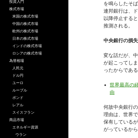
投資入門
を鳴らしたそば
株式市場
連邦銀行は、ド
米国の株式市場
以降停止すると
中国の株式市場
推測される。
欧州の株式市場
日本の株式市場
中央銀行の損失
インドの株式市場
ロシアの株式市場
変な話だが、中
為替相場
が起こってしま
人民元
ったからである
ドル円
ユーロ
世界最高の
ルーブル
由
ポンド
レアル
何故中央銀行の
スイスフラン
理由は、世界で
商品市場
保有しているが
エネルギー資源
がっているから
ウラン