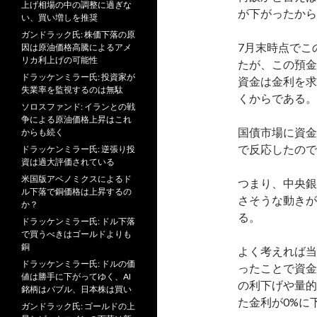
上げ相場の中の調整に過ぎな
が下がったから
い、買い増しを推奨
ガンドラック氏: 株価下落の原
7月末時点でこ
因は原油価格高騰によるアメ
リカ利上げの可能性
たが、この預金
ドラッケンミラー氏: 投資家が
資金は金利を求
失業率を監視するのは無駄
くからである。
ソロスファンド: イランとの戦
争による原油価格上昇はこれ
国債市場に資金
からも続く
で反応したので
ドラッケンミラー氏: 逆張り投
資は過大評価されている
米国版アベノミクスによるド
つまり、中央銀
ル下落で銅価格は上昇するの
さそうな動きが
か？
る。
ドラッケンミラー氏: ドル下落
で買うべきはゴールドよりも
銅
よく考えれば当
ドラッケンミラー氏: ドルの価
ったことで資金
値は勝手に下がってゆく、AI
の利下げや量的
銘柄はバブル、日本株は買い
た金利が0%に
ガンドラック氏: ゴールドの上