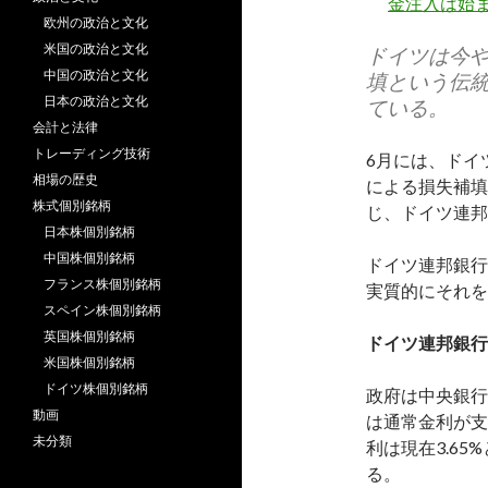
金注入は始
欧州の政治と文化
米国の政治と文化
ドイツは今
中国の政治と文化
填という伝
日本の政治と文化
ている。
会計と法律
トレーディング技術
6月には、ドイ
相場の歴史
による損失補填が必
株式個別銘柄
じ、ドイツ連邦
日本株個別銘柄
中国株個別銘柄
ドイツ連邦銀行
フランス株個別銘柄
実質的にそれを
スペイン株個別銘柄
英国株個別銘柄
ドイツ連邦銀行
米国株個別銘柄
ドイツ株個別銘柄
政府は中央銀行
動画
は通常金利が支
未分類
利は現在3.6
る。