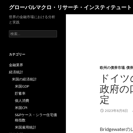
検
グローバルマクロ・リサーチ・インスティテュート
索
世界の金融市場における分析
と実践
検
索:
カテゴリー
金融業界
欧州の債券市場
,
債
経済統計
ドイツ
米国の経済統計
政府の
米国GDP
貯蓄率
定
個人消費
米国CPI
2023年8月8日
S&Pケース・シラー住宅価
格指数
米国雇用統計
Bridgewa