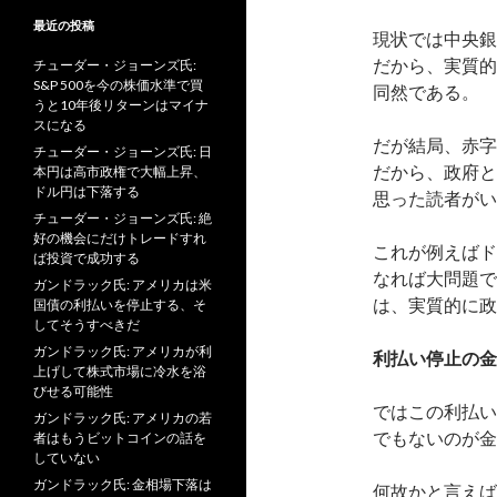
最近の投稿
現状では中央銀
だから、実質的
チューダー・ジョーンズ氏:
S&P 500を今の株価水準で買
同然である。
うと10年後リターンはマイナ
スになる
だが結局、赤字
チューダー・ジョーンズ氏: 日
だから、政府と
本円は高市政権で大幅上昇、
ドル円は下落する
思った読者がい
チューダー・ジョーンズ氏: 絶
好の機会にだけトレードすれ
これが例えばド
ば投資で成功する
なれば大問題で
ガンドラック氏: アメリカは米
は、実質的に政
国債の利払いを停止する、そ
してそうすべきだ
ガンドラック氏: アメリカが利
利払い停止の金
上げして株式市場に冷水を浴
びせる可能性
ではこの利払い
ガンドラック氏: アメリカの若
でもないのが金
者はもうビットコインの話を
していない
ガンドラック氏: 金相場下落は
何故かと言えば