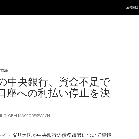
コンテ
経済統
券市場
の中央銀行、資金不足で
口座への利払い停止を決
GLOBALMACRORESEARCH
terのレイ・ダリオ氏が中央銀行の債務超過について警鐘