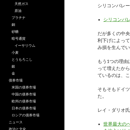
天然ガス
シリコンバレー
原油
プラチナ
シリコンバ
銅
砂糖
だが多くの中央
暗号通貨
利下げによって
イーサリウム
み損を生んでい
小麦
とうもろこし
もう1つの理由
銀
って増えたから
金
ているのは、こ
債券市場
米国の債券市場
そもそもドイツ
中国の債券市場
た。
欧州の債券市場
日本の債券市場
レイ・ダリオ氏
ロシアの債券市場
ニュース
世界最大のヘ
政治と文化