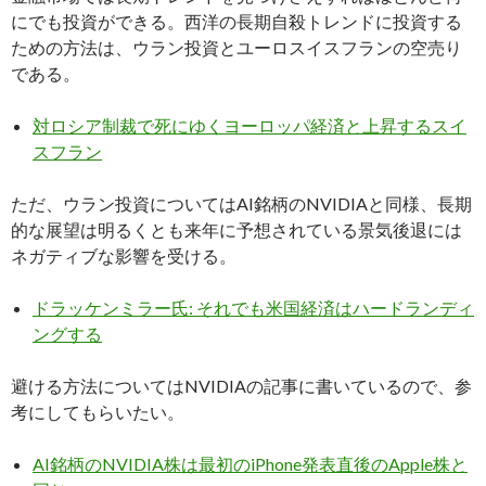
にでも投資ができる。西洋の長期自殺トレンドに投資する
ための方法は、ウラン投資とユーロスイスフランの空売り
である。
対ロシア制裁で死にゆくヨーロッパ経済と上昇するスイ
スフラン
ただ、ウラン投資についてはAI銘柄のNVIDIAと同様、長期
的な展望は明るくとも来年に予想されている景気後退には
ネガティブな影響を受ける。
ドラッケンミラー氏: それでも米国経済はハードランディ
ングする
避ける方法についてはNVIDIAの記事に書いているので、参
考にしてもらいたい。
AI銘柄のNVIDIA株は最初のiPhone発表直後のApple株と