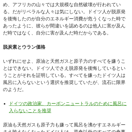
め、アフリカの山々では大規模な自然破壊が行われてい
る。だがリベラルな人々は気にしない。ドイツ人が脱原発
を後悔したのが自分のエネルギー消費が危うくなった時で
あったように、彼らが間違いを認めるのは他人に害が及ん
だ時ではなく、自分に害が及んだ時だからである。
脱炭素とウラン価格
いずれにせよ、原油と天然ガスと原子力のすべてを嫌うこ
とはできない。ドイツ人でさえ脱原発を後悔しているとい
うことがそれを証明している。すべてを嫌ったドイツ人は
風呂に入らないという選択を推奨していたが、流石に限界
のようだ。
ドイツの政治家、カーボンニュートラルのために風呂に
入らないことを推奨
原油も天然ガスも原子力も嫌って風呂を沸かすエネルギー
さえ賄えなくなったドイツ人は、菜食以外のすべての食事