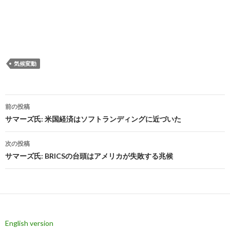
気候変動
投
前の投稿
稿
サマーズ氏: 米国経済はソフトランディングに近づいた
ナ
次の投稿
ビ
サマーズ氏: BRICSの台頭はアメリカが失敗する兆候
ゲ
ー
シ
English version
ョ