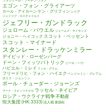
ウラジミール・プーチン
ウラン
エゴン・フォン・グライアーツ
ケン・グリフィン
カール・アイカーン
シリア
ジェイコブ・ロスチャイルド
ジェフリー・ガンドラック
ジェローム・パウエル
ジェームズ・サイモンズ
スコット・ベッセント
ジョニー・ヘイコック
スコット・マイナード
スタンレー・ドラッケンミラー
デイビッド・ローゼンバーグ
ドーン・フィッツパトリック
ニール・ハウ
ハビエル・ミレイ
フィル・グラム
フリードリヒ・フォン・ハイエク
ベンジャミン・グレアム
ボリス・ジョンソン
ポール・チューダー・ジョーンズ
ラッセル・ネイピア
マーク・スピッツナゲル
ロシア・ウクライナ戦争
不動産
恒大集団 (HK:3333)
法人税
黄国松