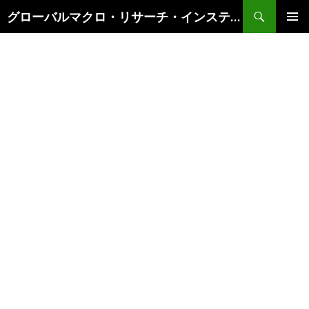
検
グローバルマクロ・リサーチ・インスティテュート
索
コ
メインメ
ン
ニュー
テ
ン
ツ
へ
ス
キ
ッ
プ