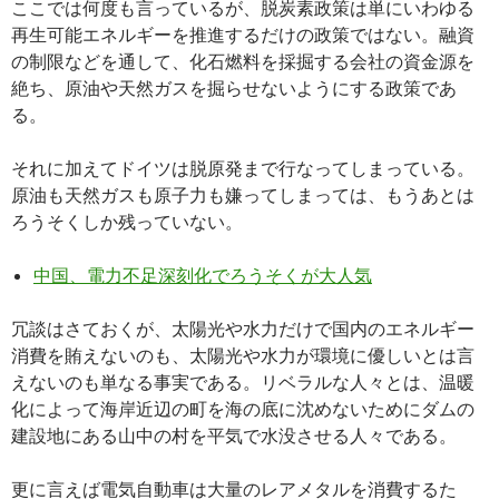
ここでは何度も言っているが、脱炭素政策は単にいわゆる
再生可能エネルギーを推進するだけの政策ではない。融資
の制限などを通して、化石燃料を採掘する会社の資金源を
絶ち、原油や天然ガスを掘らせないようにする政策であ
る。
それに加えてドイツは脱原発まで行なってしまっている。
原油も天然ガスも原子力も嫌ってしまっては、もうあとは
ろうそくしか残っていない。
中国、電力不足深刻化でろうそくが大人気
冗談はさておくが、太陽光や水力だけで国内のエネルギー
消費を賄えないのも、太陽光や水力が環境に優しいとは言
えないのも単なる事実である。リベラルな人々とは、温暖
化によって海岸近辺の町を海の底に沈めないためにダムの
建設地にある山中の村を平気で水没させる人々である。
更に言えば電気自動車は大量のレアメタルを消費するた