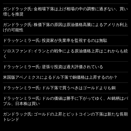
ガンドラック氏: 金相場下落は上げ相場の中の調整に過ぎない、買い
増しを推奨
ガンドラック氏: 株価下落の原因は原油価格高騰によるアメリカ利上
げの可能性
ドラッケンミラー氏: 投資家が失業率を監視するのは無駄
ソロスファンド: イランとの戦争による原油価格上昇はこれからも続
く
ドラッケンミラー氏: 逆張り投資は過大評価されている
米国版アベノミクスによるドル下落で銅価格は上昇するのか？
ドラッケンミラー氏: ドル下落で買うべきはゴールドよりも銅
ドラッケンミラー氏: ドルの価値は勝手に下がってゆく、AI銘柄はバ
ブル、日本株は買い
ガンドラック氏: ゴールドの上昇とビットコインの下落は新たな長期
トレンド