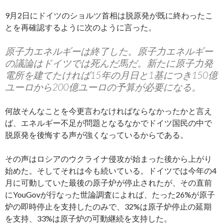
9月2日にドイツのショルツ首相は脱原発が既に終わったこ
とを再確認するように次のように言った。
原子力エネルギーは終了した。原子力エネルギー
の議論はドイツでは死んだ馬だ。新たに原子力発
電所を建てたければ15年の月日と1基につき150億
ユーロから200億ユーロの予算が必要になる。
何故そんなことを今更言わなければならなかったかと言え
ば、エネルギー不足が問題となるなかでドイツ国民の中で
脱原発を後悔する声が強くなっているからである。
その声はロシアのウクライナ侵攻が始まった後から上がり
始めた。そしてそれは今も続いている。ドイツでは今年の4
月に可動していた最後の原子炉が停止されたが、その直前
にYouGovが行なった世論調査によれば、たった26%が原子
炉の即時停止を支持したのみで、32%は原子炉停止の延期
を支持、33%は原子炉の可動継続を支持した。