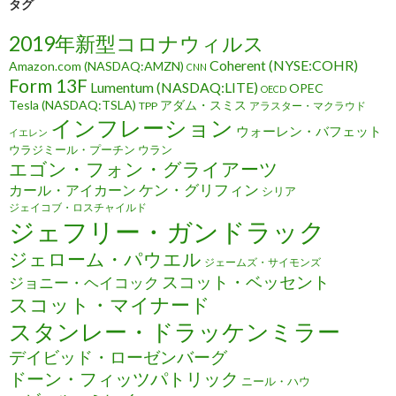
タグ
2019年新型コロナウィルス
Coherent (NYSE:COHR)
Amazon.com (NASDAQ:AMZN)
CNN
Form 13F
Lumentum (NASDAQ:LITE)
OPEC
OECD
Tesla (NASDAQ:TSLA)
アダム・スミス
TPP
アラスター・マクラウド
インフレーション
ウォーレン・バフェット
イエレン
ウラジミール・プーチン
ウラン
エゴン・フォン・グライアーツ
ケン・グリフィン
カール・アイカーン
シリア
ジェイコブ・ロスチャイルド
ジェフリー・ガンドラック
ジェローム・パウエル
ジェームズ・サイモンズ
スコット・ベッセント
ジョニー・ヘイコック
スコット・マイナード
スタンレー・ドラッケンミラー
デイビッド・ローゼンバーグ
ドーン・フィッツパトリック
ニール・ハウ