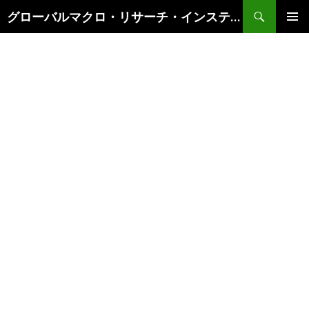
検
グローバルマクロ・リサーチ・インスティテュート
索
コ
メインメ
ン
ニュー
テ
ン
ツ
へ
ス
キ
ッ
プ