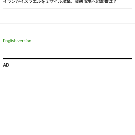
イランがイスラエルをミサイル攻撃、金融市場への影響は？
ゲ
ー
シ
ョ
English version
ン
AD