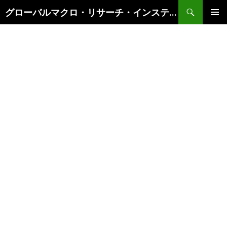
検
グローバルマクロ・リサーチ・インスティテュート
索
コ
メインメ
ン
ニュー
テ
ン
ツ
へ
ス
キ
ッ
プ