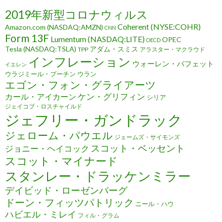
2019年新型コロナウィルス
Coherent (NYSE:COHR)
Amazon.com (NASDAQ:AMZN)
CNN
Form 13F
Lumentum (NASDAQ:LITE)
OPEC
OECD
Tesla (NASDAQ:TSLA)
アダム・スミス
TPP
アラスター・マクラウド
インフレーション
ウォーレン・バフェット
イエレン
ウラジミール・プーチン
ウラン
エゴン・フォン・グライアーツ
ケン・グリフィン
カール・アイカーン
シリア
ジェイコブ・ロスチャイルド
ジェフリー・ガンドラック
ジェローム・パウエル
ジェームズ・サイモンズ
スコット・ベッセント
ジョニー・ヘイコック
スコット・マイナード
スタンレー・ドラッケンミラー
デイビッド・ローゼンバーグ
ドーン・フィッツパトリック
ニール・ハウ
ハビエル・ミレイ
フィル・グラム