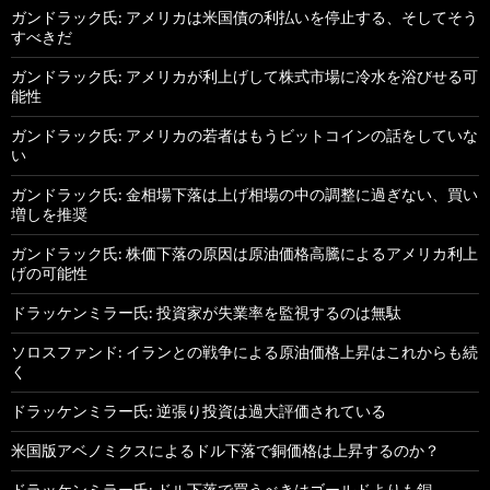
ガンドラック氏: アメリカは米国債の利払いを停止する、そしてそう
すべきだ
ガンドラック氏: アメリカが利上げして株式市場に冷水を浴びせる可
能性
ガンドラック氏: アメリカの若者はもうビットコインの話をしていな
い
ガンドラック氏: 金相場下落は上げ相場の中の調整に過ぎない、買い
増しを推奨
ガンドラック氏: 株価下落の原因は原油価格高騰によるアメリカ利上
げの可能性
ドラッケンミラー氏: 投資家が失業率を監視するのは無駄
ソロスファンド: イランとの戦争による原油価格上昇はこれからも続
く
ドラッケンミラー氏: 逆張り投資は過大評価されている
米国版アベノミクスによるドル下落で銅価格は上昇するのか？
ドラッケンミラー氏: ドル下落で買うべきはゴールドよりも銅