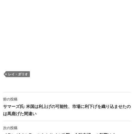
レイ・ダリオ
投
前の投稿
稿
サマーズ氏: 米国は利上げの可能性、市場に利下げを織り込ませたの
は馬鹿げた間違い
ナ
ビ
次の投稿