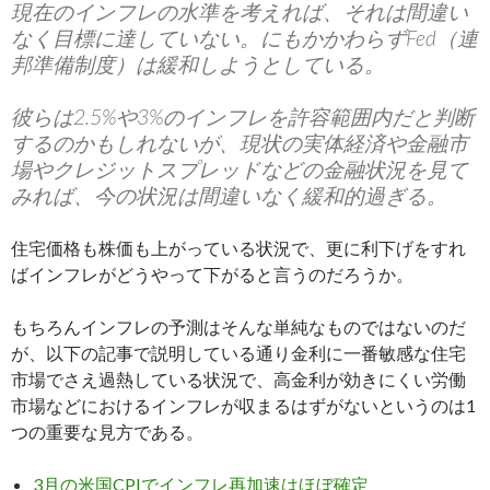
現在のインフレの水準を考えれば、それは間違い
なく目標に達していない。にもかかわらずFed（連
邦準備制度）は緩和しようとしている。
彼らは2.5%や3%のインフレを許容範囲内だと判断
するのかもしれないが、現状の実体経済や金融市
場やクレジットスプレッドなどの金融状況を見て
みれば、今の状況は間違いなく緩和的過ぎる。
住宅価格も株価も上がっている状況で、更に利下げをすれ
ばインフレがどうやって下がると言うのだろうか。
もちろんインフレの予測はそんな単純なものではないのだ
が、以下の記事で説明している通り金利に一番敏感な住宅
市場でさえ過熱している状況で、高金利が効きにくい労働
市場などにおけるインフレが収まるはずがないというのは1
つの重要な見方である。
3月の米国CPIでインフレ再加速はほぼ確定