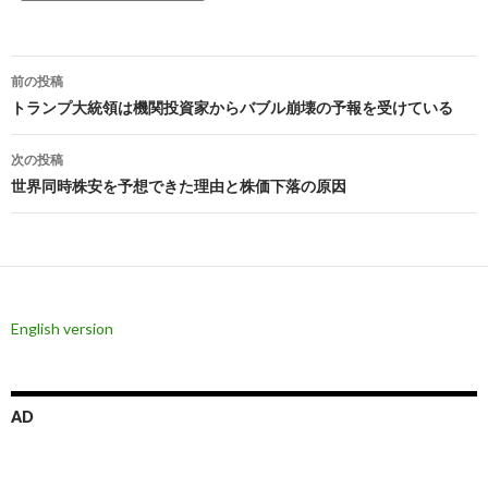
投
前の投稿
稿
トランプ大統領は機関投資家からバブル崩壊の予報を受けている
ナ
次の投稿
ビ
世界同時株安を予想できた理由と株価下落の原因
ゲ
ー
シ
English version
ョ
ン
AD