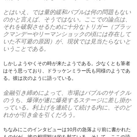
とはいえ、では量的緩和バブルは何の問題もない
のかと言えば、そうではない。ここでの論点は、
それを破裂させるために十分なトリガー（ブラッ
クマンデーやリーマンショックの頃には存在して
いた不可避の原因）が、現状では見当たらないと
いうことである。
しかしようやくその時が来たようである。少なくとも筆者
はそう思っており、ドラッケンミラー氏も同様のようであ
る。彼は次のように語っている。
金融引き締めによって、市場はバブルのサイクル
のうち、爆弾が遂に爆発するステージに差し掛か
っている。利上げを連続して続ける内に、そのど
れかが引き金を引くだろう。
ちなみにこのインタビューは10月の急落より前に書かれた
ものだが、彼の相場観は的を射ている。そして、ここの読