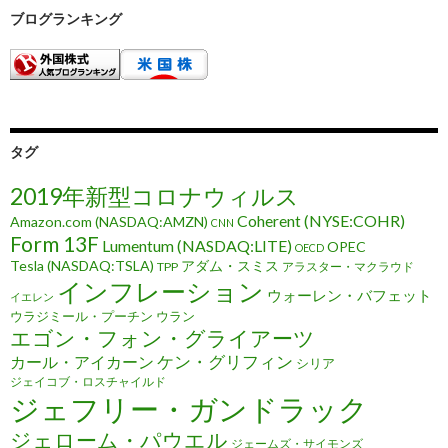
ブログランキング
タグ
2019年新型コロナウィルス
Coherent (NYSE:COHR)
Amazon.com (NASDAQ:AMZN)
CNN
Form 13F
Lumentum (NASDAQ:LITE)
OPEC
OECD
Tesla (NASDAQ:TSLA)
アダム・スミス
TPP
アラスター・マクラウド
インフレーション
ウォーレン・バフェット
イエレン
ウラジミール・プーチン
ウラン
エゴン・フォン・グライアーツ
ケン・グリフィン
カール・アイカーン
シリア
ジェイコブ・ロスチャイルド
ジェフリー・ガンドラック
ジェローム・パウエル
ジェームズ・サイモンズ