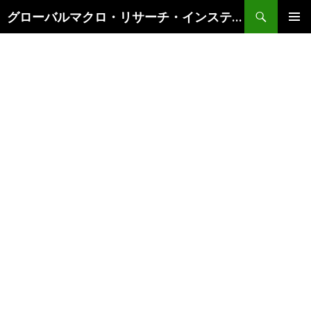
検
グローバルマクロ・リサーチ・インスティテュート
索
コ
メインメ
ン
ニュー
テ
ン
ツ
へ
ス
キ
ッ
プ