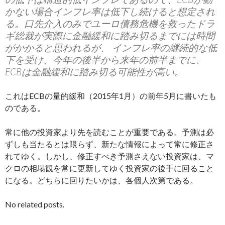
かない場合インフレ率は低下し続けると想定され
る。口先介入のみでユーロ債務危機を救ったドラ
ギ総裁が実際に金融緩和に踏み切るまでには時間
がかかると思われるが、 インフレ率の継続的な低
下を受け、今年の後半から来年の前半までに、
ECBは金融緩和に踏み切る可能性が高い。
これはECBの量的緩和（2015年1月）の前年5月に書いたも
のである。
常に他の投資家より先を読むことが重要である。予測は必
ずしも当たるとは限らず、新たな情報によって常に修正さ
れてゆく。しかし、修正すべき予測さえない投資家は、マ
クロの相場観を常に更新してゆく投資家の後手に回ること
になる。どちらに回りたいかは、各個人次第である。
No related posts.