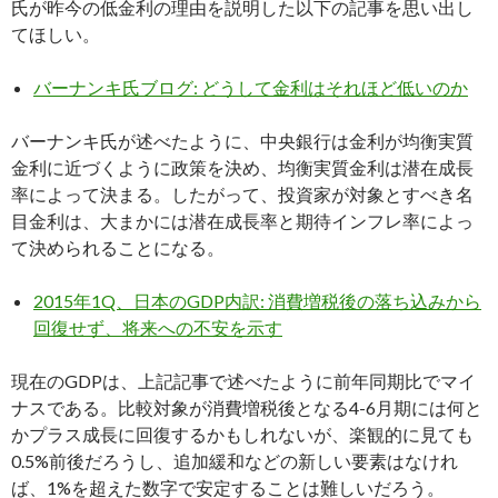
氏が昨今の低金利の理由を説明した以下の記事を思い出し
てほしい。
バーナンキ氏ブログ: どうして金利はそれほど低いのか
バーナンキ氏が述べたように、中央銀行は金利が均衡実質
金利に近づくように政策を決め、均衡実質金利は潜在成長
率によって決まる。したがって、投資家が対象とすべき名
目金利は、大まかには潜在成長率と期待インフレ率によっ
て決められることになる。
2015年1Q、日本のGDP内訳: 消費増税後の落ち込みから
回復せず、将来への不安を示す
現在のGDPは、上記記事で述べたように前年同期比でマイ
ナスである。比較対象が消費増税後となる4-6月期には何と
かプラス成長に回復するかもしれないが、楽観的に見ても
0.5%前後だろうし、追加緩和などの新しい要素はなけれ
ば、1%を超えた数字で安定することは難しいだろう。