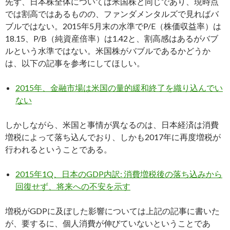
先ず、日本株全体については米国株と同じであり、現時点
では割高ではあるものの、ファンダメンタルズで見ればバ
ブルではない。2015年5月末の水準でP/E（株価収益率）は
18.15、P/B（純資産倍率）は1.42と、割高感はあるがバブ
ルという水準ではない。米国株がバブルであるかどうか
は、以下の記事を参考にしてほしい。
2015年、金融市場は米国の量的緩和終了を織り込んでい
ない
しかしながら、米国と事情が異なるのは、日本経済は消費
増税によって落ち込んでおり、しかも2017年に再度増税が
行われるということである。
2015年1Q、日本のGDP内訳: 消費増税後の落ち込みから
回復せず、将来への不安を示す
増税がGDPに及ぼした影響については上記の記事に書いた
が、要するに、個人消費が伸びていないということであ