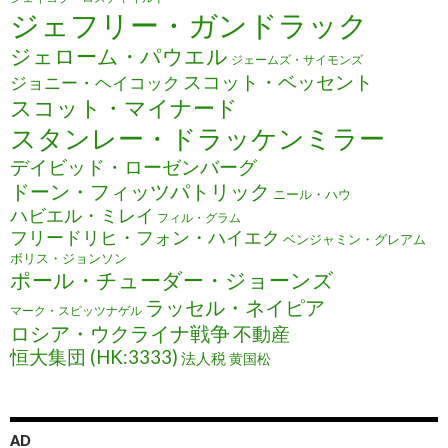
ジェフリー・ガンドラック
ジェローム・パウエル
ジェームズ・サイモンズ
スコット・ベッセント
ジョニー・ヘイコック
スコット・マイナード
スタンレー・ドラッケンミラー
デイビッド・ローゼンバーグ
ドーン・フィッツパトリック
ニール・ハウ
ハビエル・ミレイ
フィル・グラム
フリードリヒ・フォン・ハイエク
ベンジャミン・グレアム
ボリス・ジョンソン
ポール・チューダー・ジョーンズ
ラッセル・ネイピア
マーク・スピッツナゲル
ロシア・ウクライナ戦争
不動産
恒大集団 (HK:3333)
法人税
黄国松
AD