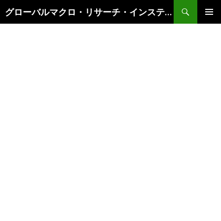
検
グローバルマクロ・リサーチ・インスティテュート
索
コ
メインメ
ン
ニュー
テ
ン
ツ
へ
ス
キ
ッ
プ