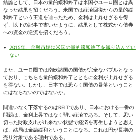
結論として、日本の量的緩和終了は米国やユーロ圏とは異
なった結果を招くだろう。米国では経済回復からの量的緩
和終了という王道を辿ったため、金利は上昇せざるを得
ず、以下の記事で書いたように、結果として株式から債券
への資金の逆流を招くだろう。
2015年、金融市場は米国の量的緩和終了を織り込んでい
ない
また、ユーロ圏では南欧諸国の国債が完全なバブルとなっ
ており、こちらも量的緩和終了とともに金利が上昇せざる
を得ない。しかし、日本では恐らく国債の暴落ということ
にはならないのではないか。
間違いなく下落するのはREITであり、日本における一番の
問題は、金利上昇ではなく弱い経済である。そして、思い
切った財政支出が出来ない状態で経済を再生しようと思え
ば、結局は金融緩和ということになる。これは円が長期の
売り対象である理由である。