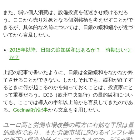
また、弱い個人消費は、設備投資を低迷させ続けるだろ
う。ここから売り対象となる個別銘柄を考えだすことがで
きるが、具体的な名前については、日銀の緩和縮小が近づ
いてから言及したい。
2015年以降、日銀の追加緩和はあるか？ 時期はいつ
か？
上記の記事で書いたように、日銀は金融緩和をなかなか終
了させることができない。しかしそれでも、緩和が終了す
るときに何が起こるのかを知っておくことは、投資家にと
って重要だろう。ECB（欧州中央銀行）の量的緩和につい
ても、ここでは導入の半年以上前から言及してきたのであ
る。
Gecina紹介記事
から文章を引用したい。
ユーロ高と労働市場改善の両方に有効な手段は量
的緩和であり、また労働市場に関わるインフレ率
の低下は構造的低インフレであるので、ECBが動