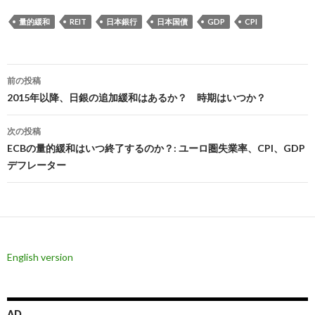
量的緩和
REIT
日本銀行
日本国債
GDP
CPI
投
前の投稿
稿
2015年以降、日銀の追加緩和はあるか？ 時期はいつか？
ナ
次の投稿
ビ
ECBの量的緩和はいつ終了するのか？: ユーロ圏失業率、CPI、GDP
デフレーター
ゲ
ー
シ
ョ
English version
ン
AD