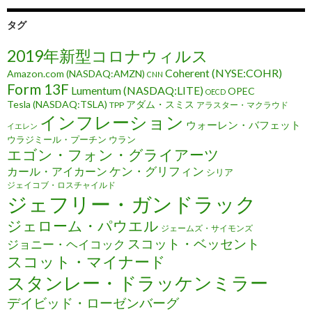
タグ
2019年新型コロナウィルス
Coherent (NYSE:COHR)
Amazon.com (NASDAQ:AMZN)
CNN
Form 13F
Lumentum (NASDAQ:LITE)
OPEC
OECD
Tesla (NASDAQ:TSLA)
アダム・スミス
TPP
アラスター・マクラウド
インフレーション
ウォーレン・バフェット
イエレン
ウラジミール・プーチン
ウラン
エゴン・フォン・グライアーツ
ケン・グリフィン
カール・アイカーン
シリア
ジェイコブ・ロスチャイルド
ジェフリー・ガンドラック
ジェローム・パウエル
ジェームズ・サイモンズ
スコット・ベッセント
ジョニー・ヘイコック
スコット・マイナード
スタンレー・ドラッケンミラー
デイビッド・ローゼンバーグ