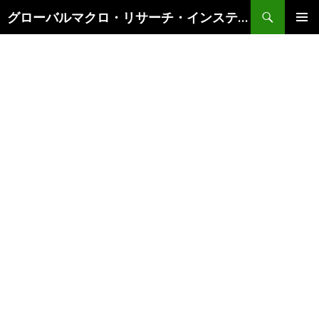
検
グローバルマクロ・リサーチ・インスティテュート
索
コ
メインメ
ン
ニュー
テ
ン
ツ
へ
ス
キ
ッ
プ