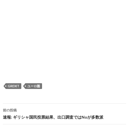
GREXIT
ユーロ圏
投
前の投稿
稿
速報: ギリシャ国民投票結果、出口調査ではNoが多数派
ナ