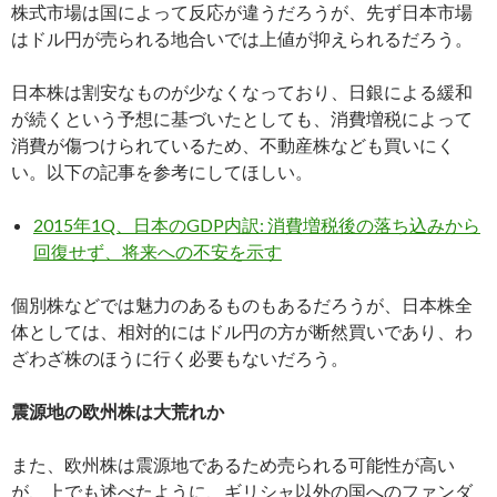
株式市場は国によって反応が違うだろうが、先ず日本市場
はドル円が売られる地合いでは上値が抑えられるだろう。
日本株は割安なものが少なくなっており、日銀による緩和
が続くという予想に基づいたとしても、消費増税によって
消費が傷つけられているため、不動産株なども買いにく
い。以下の記事を参考にしてほしい。
2015年1Q、日本のGDP内訳: 消費増税後の落ち込みから
回復せず、将来への不安を示す
個別株などでは魅力のあるものもあるだろうが、日本株全
体としては、相対的にはドル円の方が断然買いであり、わ
ざわざ株のほうに行く必要もないだろう。
震源地の欧州株は大荒れか
また、欧州株は震源地であるため売られる可能性が高い
が、上でも述べたように、ギリシャ以外の国へのファンダ