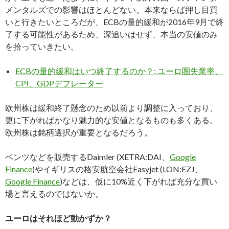
メンタルズでの影響はほとんどない。本来ならば押し目買
いと行きたいところだが、ECBの量的緩和が2016年9月で終
了する可能性があるため、深追いはせず、本当の安値のみ
を拾っていきたい。
ECBの量的緩和はいつ終了するのか？: ユーロ圏失業率、
CPI、GDPデフレーター
欧州株は緩和終了懸念のため以前より調整に入っており、
更に下がればかなり魅力的な安値となるものも多くある。
欧州株は銘柄選択が重要となるだろう。
ベンツなどを販売するDaimler (XETRA:DAI、
Google
Finance
)やイギリスの格安航空会社Easyjet (LON:EZJ、
Google Finance
)などは、仮に10%近く下がれば充分な買い
場と言えるのではないか。
ユーロはそれほど動かずか？